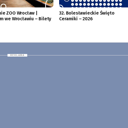
ie ZOO Wrocław |
32. Bolesławieckie Święto
um we Wrocławiu – Bilety
Ceramiki – 2026