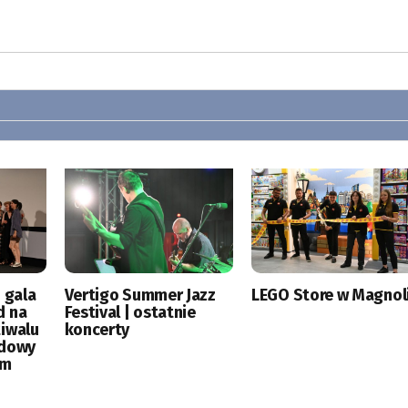
 gala
Vertigo Summer Jazz
LEGO Store w Magnoli
d na
Festival | ostatnie
tiwalu
koncerty
odowy
ym