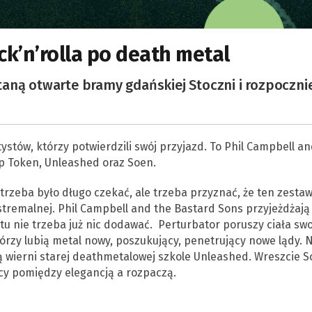
ock’n’rolla po death metal
aną otwarte bramy gdańskiej Stoczni i rozpoczni
stów, którzy potwierdzili swój przyjazd. To Phil Campbell an
ep Token, Unleashed oraz Soen.
 trzeba było długo czekać, ale trzeba przyznać, że ten zesta
tremalnej. Phil Campbell and the Bastard Sons przyjeżdżają
tu nie trzeba już nic dodawać. Perturbator poruszy ciała sw
tórzy lubią metal nowy, poszukujący, penetrujący nowe lądy. 
 wierni starej deathmetalowej szkole Unleashed. Wreszcie 
ący pomiędzy elegancją a rozpaczą.