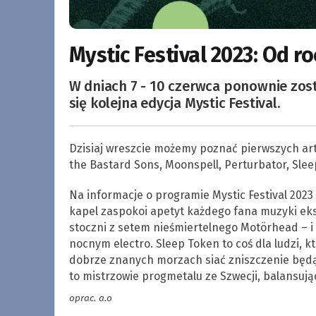
Mystic Festival 2023: Od r
W dniach 7 - 10 czerwca ponownie zost
się kolejna edycja Mystic Festival.
Dzisiaj wreszcie możemy poznać pierwszych arty
the Bastard Sons, Moonspell, Perturbator, Sle
Na informacje o programie Mystic Festival 2023
kapel zaspokoi apetyt każdego fana muzyki eks
stoczni z setem nieśmiertelnego Motörhead – i 
nocnym electro. Sleep Token to coś dla ludzi, k
dobrze znanych morzach siać zniszczenie będą
to mistrzowie progmetalu ze Szwecji, balansuj
oprac. a.o