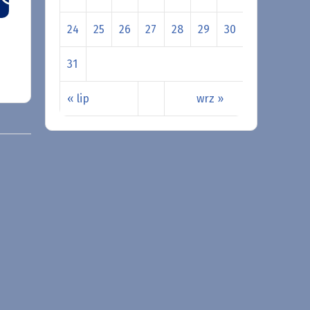
24
25
26
27
28
29
30
31
« lip
wrz »