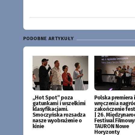
PODOBNE ARTYKUŁY
„Hot Spot” poza
Polska premiera i
gatunkami i wszelkimi
wręczenia nagró
klasyfikacjami.
zakończenie fes
Smoczyńska rozsadza
| 26. Międzynar
nasze wyobrażenie o
Festiwal Filmow
kinie
TAURON Nowe
Horyzonty