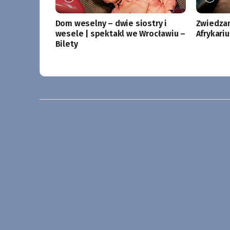
Dom weselny – dwie siostry i
Zwiedzan
wesele | spektakl we Wrocławiu –
Afrykari
Bilety