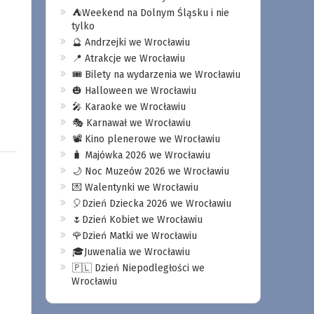
⛺️Weekend na Dolnym Śląsku i nie
tylko
🔮 Andrzejki we Wrocławiu
📍 Atrakcje we Wrocławiu
🎟️ Bilety na wydarzenia we Wrocławiu
🎃 Halloween we Wrocławiu
🎤 Karaoke we Wrocławiu
🎭 Karnawał we Wrocławiu
📽️ Kino plenerowe we Wrocławiu
🧳 Majówka 2026 we Wrocławiu
🌙 Noc Muzeów 2026 we Wrocławiu
💌 Walentynki we Wrocławiu
🎈Dzień Dziecka 2026 we Wrocławiu
🌷Dzień Kobiet we Wrocławiu
🌹Dzień Matki we Wrocławiu
🎓Juwenalia we Wrocławiu
🇵🇱 Dzień Niepodległości we
Wrocławiu