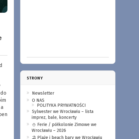
e
d
STRONY
w
 do
Newsletter
oim
O NAS
POLITYKA PRYWATNOŚCI
Na
Sylwester we Wrocławiu – lista
Soen
imprez, bale, koncerty
⛄️ Ferie / półkolonie Zimowe we
Wrocławiu – 2026
⛱️ Plaże i beach bary we Wrocławiu