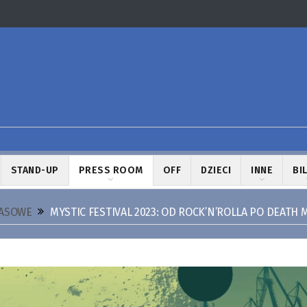
STAND-UP
PRESS ROOM
OFF
DZIECI
INNE
BI
RASOWE
MYSTIC FESTIVAL 2023: OD ROCK’N’ROLLA PO DEATH 