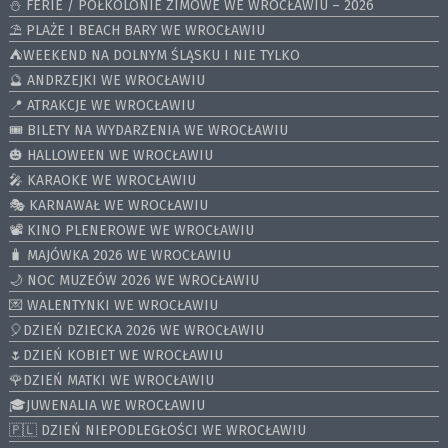
⛄️ FERIE / PÓŁKOLONIE ZIMOWE WE WROCŁAWIU – 2026
⛱️ PLAŻE I BEACH BARY WE WROCŁAWIU
⛺️WEEKEND NA DOLNYM ŚLĄSKU I NIE TYLKO
🔮 ANDRZEJKI WE WROCŁAWIU
📍 ATRAKCJE WE WROCŁAWIU
🎟️ BILETY NA WYDARZENIA WE WROCŁAWIU
🎃 HALLOWEEN WE WROCŁAWIU
🎤 KARAOKE WE WROCŁAWIU
🎭 KARNAWAŁ WE WROCŁAWIU
📽️ KINO PLENEROWE WE WROCŁAWIU
🧳 MAJÓWKA 2026 WE WROCŁAWIU
🌙 NOC MUZEÓW 2026 WE WROCŁAWIU
💌 WALENTYNKI WE WROCŁAWIU
🎈DZIEŃ DZIECKA 2026 WE WROCŁAWIU
🌷DZIEŃ KOBIET WE WROCŁAWIU
🌹DZIEŃ MATKI WE WROCŁAWIU
🎓JUWENALIA WE WROCŁAWIU
🇵🇱 DZIEŃ NIEPODLEGŁOŚCI WE WROCŁAWIU