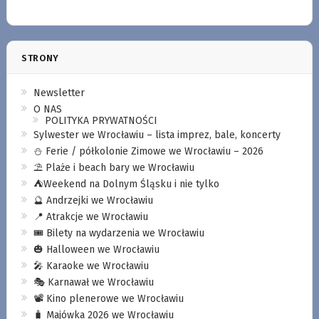
STRONY
Newsletter
O NAS
POLITYKA PRYWATNOŚCI
Sylwester we Wrocławiu – lista imprez, bale, koncerty
⛄️ Ferie / półkolonie Zimowe we Wrocławiu – 2026
⛱️ Plaże i beach bary we Wrocławiu
⛺️Weekend na Dolnym Śląsku i nie tylko
🔮 Andrzejki we Wrocławiu
📍 Atrakcje we Wrocławiu
🎟️ Bilety na wydarzenia we Wrocławiu
🎃 Halloween we Wrocławiu
🎤 Karaoke we Wrocławiu
🎭 Karnawał we Wrocławiu
📽️ Kino plenerowe we Wrocławiu
🧳 Majówka 2026 we Wrocławiu