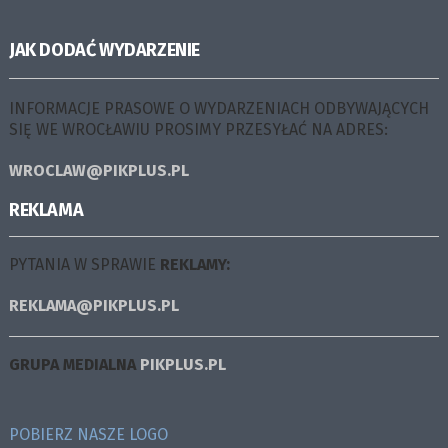
JAK DODAĆ WYDARZENIE
INFORMACJE PRASOWE O WYDARZENIACH ODBYWAJĄCYCH
SIĘ WE WROCŁAWIU PROSIMY PRZESYŁAĆ NA ADRES:
WROCLAW@PIKPLUS.PL
REKLAMA
PYTANIA W SPRAWIE
REKLAMY:
REKLAMA@PIKPLUS.PL
GRUPA MEDIALNA
PIKPLUS.PL
POBIERZ NASZE LOGO