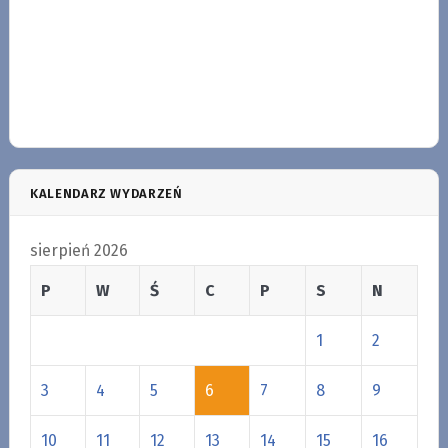
KALENDARZ WYDARZEŃ
sierpień 2026
P
W
Ś
C
P
S
N
1
2
3
4
5
6
7
8
9
10
11
12
13
14
15
16