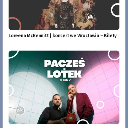
Loreena McKennitt | koncert we Wrocławiu – Bilety