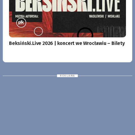
Beksiński.Live 2026 | koncert we Wrocławiu – Bilety