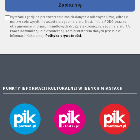
Zapisz się
Wyrażam zgodę na przetwarzanie moich danych osobowych (imię, adres e-
mail) w celu wysyłki newslettera zgodnie z art. 6 ust. 1 lit. a RODO oraz na
otrzymywanie informacji handlowych drogą elektroniczną zgodnie z art. 172
Prawa komunikacji elektronicznej. Administratorem danych jest Punkt
Informacji Kulturalnej.
Polityka prywatności
.
PUNKTY INFORMACJI KULTURALNEJ W INNYCH MIASTACH