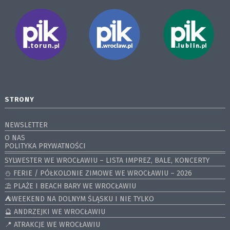
STRONY
NEWSLETTER
O NAS
POLITYKA PRYWATNOŚCI
SYLWESTER WE WROCŁAWIU – LISTA IMPREZ, BALE, KONCERTY
⛄️ FERIE / PÓŁKOLONIE ZIMOWE WE WROCŁAWIU – 2026
⛱️ PLAŻE I BEACH BARY WE WROCŁAWIU
⛺️WEEKEND NA DOLNYM ŚLĄSKU I NIE TYLKO
🔮 ANDRZEJKI WE WROCŁAWIU
📍 ATRAKCJE WE WROCŁAWIU