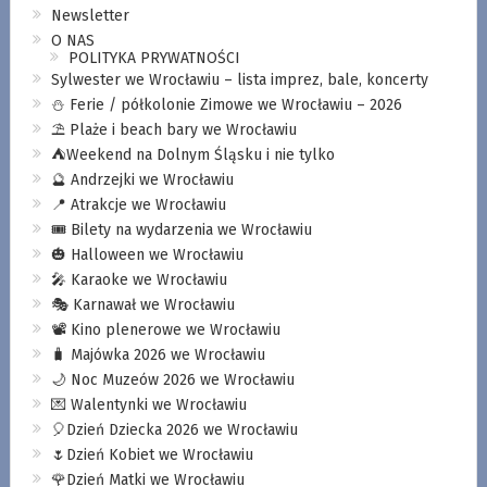
Newsletter
O NAS
POLITYKA PRYWATNOŚCI
Sylwester we Wrocławiu – lista imprez, bale, koncerty
⛄️ Ferie / półkolonie Zimowe we Wrocławiu – 2026
⛱️ Plaże i beach bary we Wrocławiu
⛺️Weekend na Dolnym Śląsku i nie tylko
🔮 Andrzejki we Wrocławiu
📍 Atrakcje we Wrocławiu
🎟️ Bilety na wydarzenia we Wrocławiu
🎃 Halloween we Wrocławiu
🎤 Karaoke we Wrocławiu
🎭 Karnawał we Wrocławiu
📽️ Kino plenerowe we Wrocławiu
🧳 Majówka 2026 we Wrocławiu
🌙 Noc Muzeów 2026 we Wrocławiu
💌 Walentynki we Wrocławiu
🎈Dzień Dziecka 2026 we Wrocławiu
🌷Dzień Kobiet we Wrocławiu
🌹Dzień Matki we Wrocławiu