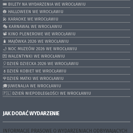
🎟️ BILETY NA WYDARZENIA WE WROCŁAWIU
🎃 HALLOWEEN WE WROCŁAWIU
🎤 KARAOKE WE WROCŁAWIU
🎭 KARNAWAŁ WE WROCŁAWIU
📽️ KINO PLENEROWE WE WROCŁAWIU
🧳 MAJÓWKA 2026 WE WROCŁAWIU
🌙 NOC MUZEÓW 2026 WE WROCŁAWIU
💌 WALENTYNKI WE WROCŁAWIU
🎈DZIEŃ DZIECKA 2026 WE WROCŁAWIU
🌷DZIEŃ KOBIET WE WROCŁAWIU
🌹DZIEŃ MATKI WE WROCŁAWIU
🎓JUWENALIA WE WROCŁAWIU
🇵🇱 DZIEŃ NIEPODLEGŁOŚCI WE WROCŁAWIU
JAK DODAĆ WYDARZENIE
INFORMACJE PRASOWE O WYDARZENIACH ODBYWAJĄCYCH