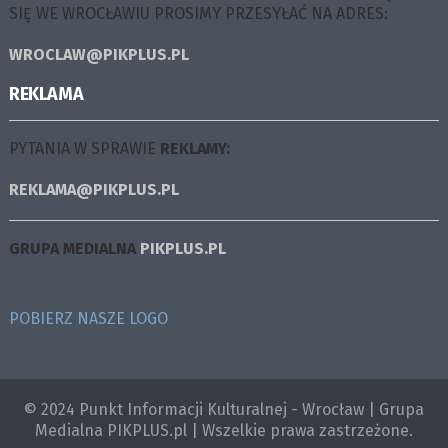
SIĘ WE WROCŁAWIU PROSIMY PRZESYŁAĆ NA ADRES:
WROCLAW@PIKPLUS.PL
REKLAMA
PYTANIA W SPRAWIE
REKLAMY:
REKLAMA@PIKPLUS.PL
GRUPA MEDIALNA
PIKPLUS.PL
POBIERZ NASZE LOGO
© 2024 Punkt Informacji Kulturalnej - Wrocław | Grupa
Medialna PIKPLUS.pl | Wszelkie prawa zastrzeżone.