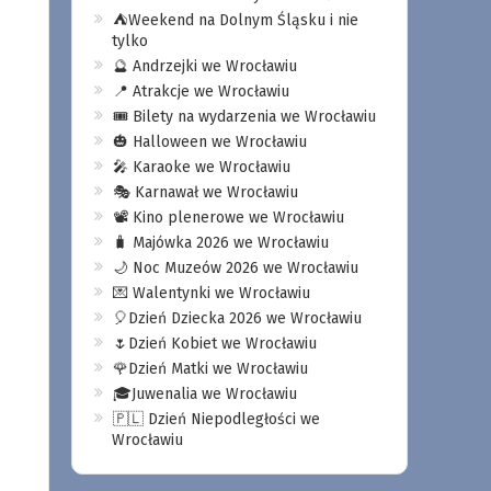
⛺️Weekend na Dolnym Śląsku i nie
tylko
🔮 Andrzejki we Wrocławiu
📍 Atrakcje we Wrocławiu
🎟️ Bilety na wydarzenia we Wrocławiu
🎃 Halloween we Wrocławiu
🎤 Karaoke we Wrocławiu
🎭 Karnawał we Wrocławiu
📽️ Kino plenerowe we Wrocławiu
🧳 Majówka 2026 we Wrocławiu
🌙 Noc Muzeów 2026 we Wrocławiu
💌 Walentynki we Wrocławiu
🎈Dzień Dziecka 2026 we Wrocławiu
🌷Dzień Kobiet we Wrocławiu
🌹Dzień Matki we Wrocławiu
🎓Juwenalia we Wrocławiu
🇵🇱 Dzień Niepodległości we
Wrocławiu