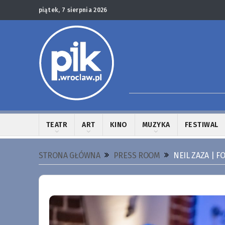
piątek, 7 sierpnia 2026
TEATR
ART
KINO
MUZYKA
FESTIWAL
STRONA GŁÓWNA
PRESS ROOM
NEIL ZAZA | F