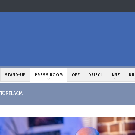
STAND-UP
PRESS ROOM
OFF
DZIECI
INNE
BI
OTORELACJA