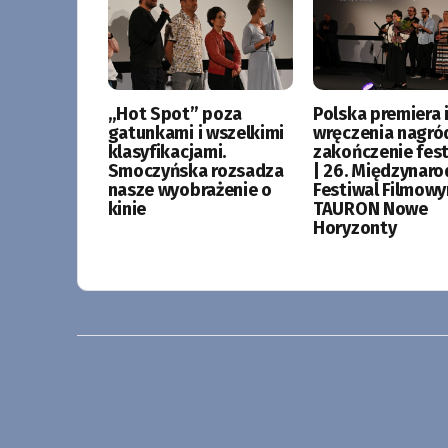
„Hot Spot” poza
Polska premiera i
gatunkami i wszelkimi
wręczenia nagró
klasyfikacjami.
zakończenie fes
Smoczyńska rozsadza
| 26. Międzynar
nasze wyobrażenie o
Festiwal Filmow
kinie
TAURON Nowe
Horyzonty