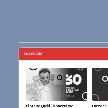
POLECANE
Piotr Rogucki | koncert we
Loreena 