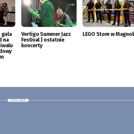
 gala
Vertigo Summer Jazz
LEGO Store w Magnoli
d na
Festival | ostatnie
tiwalu
koncerty
odowy
ym