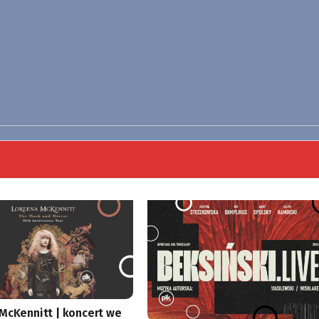
McKennitt | koncert we