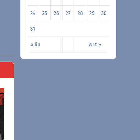
24
25
26
27
28
29
30
31
« lip
wrz »