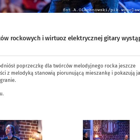
tów rockowych i wirtuoz elektrycznej gitary wystą
odniósł poprzeczkę dla twórców melodyjnego rocka jeszcze
ści z melodyką stanowią piorunującą mieszankę i pokazują j
granie.
u.