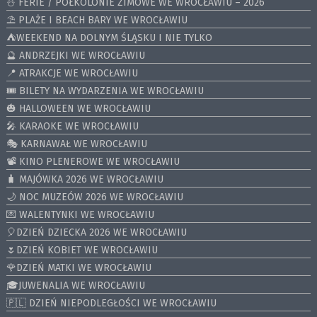
⛄️ FERIE / PÓŁKOLONIE ZIMOWE WE WROCŁAWIU – 2026
⛱️ PLAŻE I BEACH BARY WE WROCŁAWIU
⛺️WEEKEND NA DOLNYM ŚLĄSKU I NIE TYLKO
🔮 ANDRZEJKI WE WROCŁAWIU
📍 ATRAKCJE WE WROCŁAWIU
🎟️ BILETY NA WYDARZENIA WE WROCŁAWIU
🎃 HALLOWEEN WE WROCŁAWIU
🎤 KARAOKE WE WROCŁAWIU
🎭 KARNAWAŁ WE WROCŁAWIU
📽️ KINO PLENEROWE WE WROCŁAWIU
🧳 MAJÓWKA 2026 WE WROCŁAWIU
🌙 NOC MUZEÓW 2026 WE WROCŁAWIU
💌 WALENTYNKI WE WROCŁAWIU
🎈DZIEŃ DZIECKA 2026 WE WROCŁAWIU
🌷DZIEŃ KOBIET WE WROCŁAWIU
🌹DZIEŃ MATKI WE WROCŁAWIU
🎓JUWENALIA WE WROCŁAWIU
🇵🇱 DZIEŃ NIEPODLEGŁOŚCI WE WROCŁAWIU