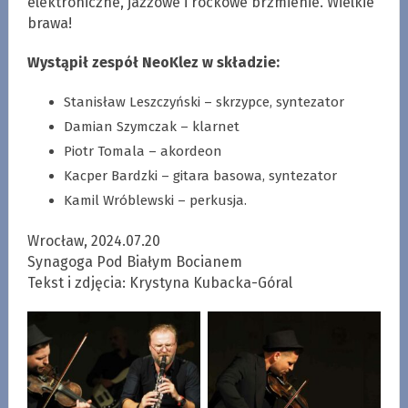
elektroniczne, jazzowe i rockowe brzmienie. Wielkie
brawa!
Wystąpił zespół NeoKlez w składzie:
Stanisław Leszczyński – skrzypce, syntezator
Damian Szymczak – klarnet
Piotr Tomala – akordeon
Kacper Bardzki – gitara basowa, syntezator
Kamil Wróblewski – perkusja.
Wrocław, 2024.07.20
Synagoga Pod Białym Bocianem
Tekst i zdjęcia: Krystyna Kubacka-Góral