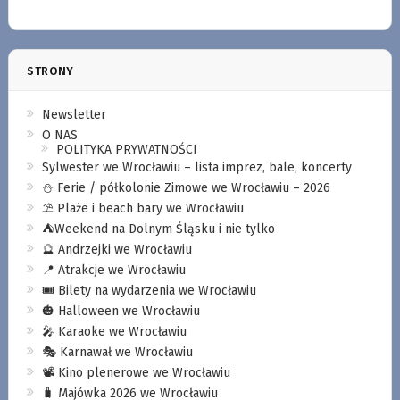
STRONY
Newsletter
O NAS
POLITYKA PRYWATNOŚCI
Sylwester we Wrocławiu – lista imprez, bale, koncerty
⛄️ Ferie / półkolonie Zimowe we Wrocławiu – 2026
⛱️ Plaże i beach bary we Wrocławiu
⛺️Weekend na Dolnym Śląsku i nie tylko
🔮 Andrzejki we Wrocławiu
📍 Atrakcje we Wrocławiu
🎟️ Bilety na wydarzenia we Wrocławiu
🎃 Halloween we Wrocławiu
🎤 Karaoke we Wrocławiu
🎭 Karnawał we Wrocławiu
📽️ Kino plenerowe we Wrocławiu
🧳 Majówka 2026 we Wrocławiu