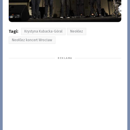
Tagi:
Krystyna Kubacka-Góral
Neoklez
NeoKlez koncert Wrocław