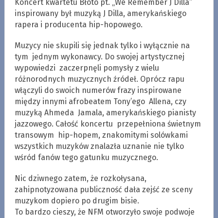
Koncert kwartetu Błoto pt. „We Remember J Dilla”
inspirowany był muzyką J Dilla, amerykańskiego
rapera i producenta hip-hopowego.
Muzycy nie skupili się jednak tylko i wyłącznie na
tym jednym wykonawcy. Do swojej artystycznej
wypowiedzi zaczerpnęli pomysły z wielu
różnorodnych muzycznych źródeł. Oprócz rapu
włączyli do swoich numerów frazy inspirowane
między innymi afrobeatem Tony’ego Allena, czy
muzyką Ahmeda Jamala, amerykańskiego pianisty
jazzowego. Całość koncertu przepełniona świetnym
transowym hip-hopem, znakomitymi solówkami
wszystkich muzyków znalazła uznanie nie tylko
wśród fanów tego gatunku muzycznego.
Nic dziwnego zatem, że rozkołysana,
zahipnotyzowana publiczność dała zejść ze sceny
muzykom dopiero po drugim bisie.
To bardzo cieszy, że NFM otworzyło swoje podwoje