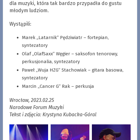
dla muzyki, która tak bardzo przypadła do gustu
młodym ludziom.
Wystąpili:
Marek „Latarnik” Pędziwiatr – fortepian,
syntezatory
Olaf „OlafSaxx” Węgier – saksofon tenorowy,
perkusjonalia, syntezatory
Paweł „Wuja HZG” Stachowiak – gitara basowa,
syntezatory
Marcin „Cancer G” Rak – perkusja
Wrocław, 2023.02.25
Narodowe Forum Muzyki
Tekst i zdjęcia: Krystyna Kubacka-Góral