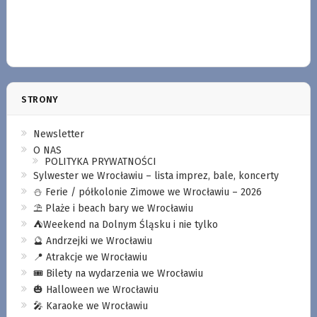
STRONY
Newsletter
O NAS
POLITYKA PRYWATNOŚCI
Sylwester we Wrocławiu – lista imprez, bale, koncerty
⛄️ Ferie / półkolonie Zimowe we Wrocławiu – 2026
⛱️ Plaże i beach bary we Wrocławiu
⛺️Weekend na Dolnym Śląsku i nie tylko
🔮 Andrzejki we Wrocławiu
📍 Atrakcje we Wrocławiu
🎟️ Bilety na wydarzenia we Wrocławiu
🎃 Halloween we Wrocławiu
🎤 Karaoke we Wrocławiu