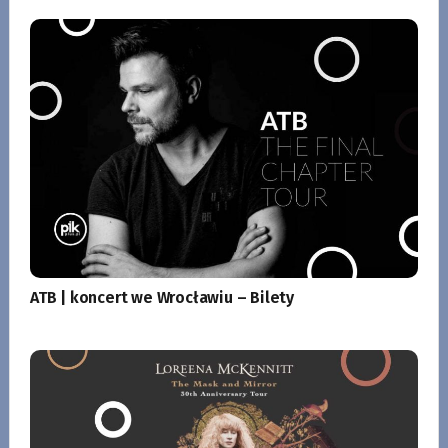
ATB | koncert we Wrocławiu – Bilety