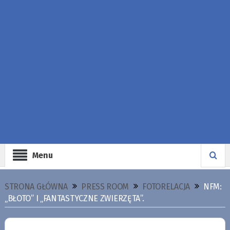
Menu
STRONA GŁÓWNA
PRESS ROOM
FOTORELACJA
NFM:
„BŁOTO” I „FANTASTYCZNE ZWIERZĘTA”.