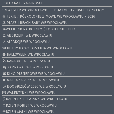
POLITYKA PRYWATNOŚCI
SYLWESTER WE WROCŁAWIU – LISTA IMPREZ, BALE, KONCERTY
⛄️ FERIE / PÓŁKOLONIE ZIMOWE WE WROCŁAWIU – 2026
⛱️ PLAŻE I BEACH BARY WE WROCŁAWIU
⛺️WEEKEND NA DOLNYM ŚLĄSKU I NIE TYLKO
🔮 ANDRZEJKI WE WROCŁAWIU
📍 ATRAKCJE WE WROCŁAWIU
🎟️ BILETY NA WYDARZENIA WE WROCŁAWIU
🎃 HALLOWEEN WE WROCŁAWIU
🎤 KARAOKE WE WROCŁAWIU
🎭 KARNAWAŁ WE WROCŁAWIU
📽️ KINO PLENEROWE WE WROCŁAWIU
🧳 MAJÓWKA 2026 WE WROCŁAWIU
🌙 NOC MUZEÓW 2026 WE WROCŁAWIU
💌 WALENTYNKI WE WROCŁAWIU
🎈DZIEŃ DZIECKA 2026 WE WROCŁAWIU
🌷DZIEŃ KOBIET WE WROCŁAWIU
🌹DZIEŃ MATKI WE WROCŁAWIU