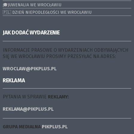
🎓JUWENALIA WE WROCŁAWIU
🇵🇱 DZIEŃ NIEPODLEGŁOŚCI WE WROCŁAWIU
JAK DODAĆ WYDARZENIE
INFORMACJE PRASOWE O WYDARZENIACH ODBYWAJĄCYCH
SIĘ WE WROCŁAWIU PROSIMY PRZESYŁAĆ NA ADRES:
WROCLAW@PIKPLUS.PL
REKLAMA
PYTANIA W SPRAWIE
REKLAMY:
REKLAMA@PIKPLUS.PL
GRUPA MEDIALNA
PIKPLUS.PL