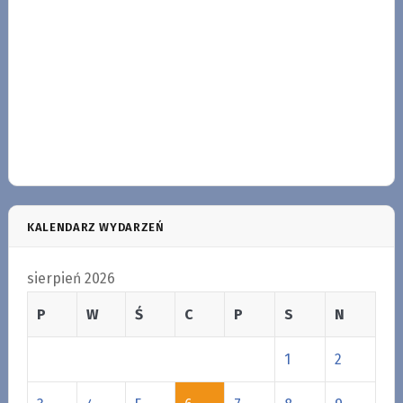
KALENDARZ WYDARZEŃ
sierpień 2026
P
W
Ś
C
P
S
N
1
2