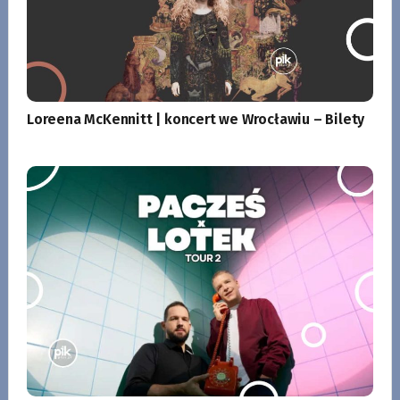
Loreena McKennitt | koncert we Wrocławiu – Bilety