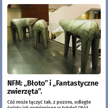
NFM: „Błoto” i „Fantastyczne
zwierzęta”.
Cóż może łączyć tak, z pozoru, odległe
światy jak wymienione w tytule? Otóż