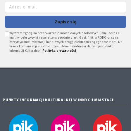
Zapisz się
Wyrażam zgodę na przetwarzanie moich danych osobowych (imię, adres e-
mail) w celu wysyłki newslettera zgodnie z art. 6 ust. 1 lit. a RODO oraz na
otrzymywanie informacji handlowych drogą elektroniczną zgodnie z art. 172
Prawa komunikacji elektronicznej. Administratorem danych jest Punkt
Informacji Kulturalnej.
Polityka prywatności
.
PUNKTY INFORMACJI KULTURALNEJ W INNYCH MIASTACH