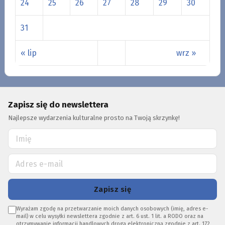
24
25
26
27
28
29
30
31
« lip
wrz »
Zapisz się do newslettera
Najlepsze wydarzenia kulturalne prosto na Twoją skrzynkę!
Zapisz się
Wyrażam zgodę na przetwarzanie moich danych osobowych (imię, adres e-
mail) w celu wysyłki newslettera zgodnie z art. 6 ust. 1 lit. a RODO oraz na
otrzymywanie informacji handlowych drogą elektroniczną zgodnie z art. 172