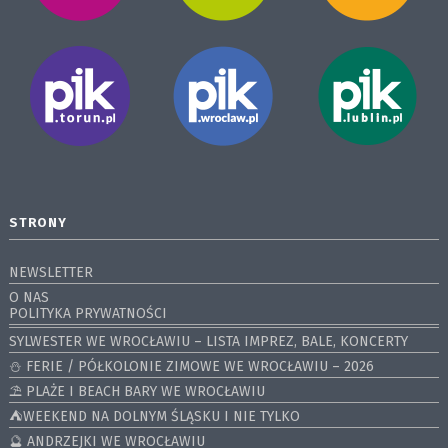
STRONY
NEWSLETTER
O NAS
POLITYKA PRYWATNOŚCI
SYLWESTER WE WROCŁAWIU – LISTA IMPREZ, BALE, KONCERTY
⛄️ FERIE / PÓŁKOLONIE ZIMOWE WE WROCŁAWIU – 2026
⛱️ PLAŻE I BEACH BARY WE WROCŁAWIU
⛺️WEEKEND NA DOLNYM ŚLĄSKU I NIE TYLKO
🔮 ANDRZEJKI WE WROCŁAWIU