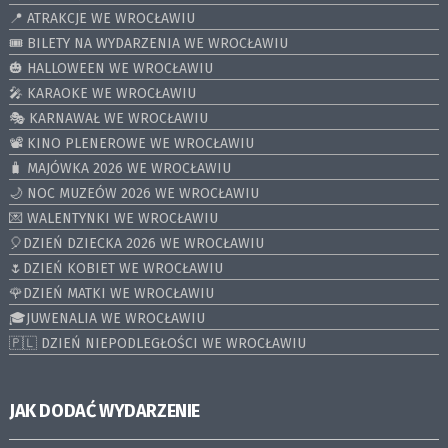
📍 ATRAKCJE WE WROCŁAWIU
🎟️ BILETY NA WYDARZENIA WE WROCŁAWIU
🎃 HALLOWEEN WE WROCŁAWIU
🎤 KARAOKE WE WROCŁAWIU
🎭 KARNAWAŁ WE WROCŁAWIU
📽️ KINO PLENEROWE WE WROCŁAWIU
🧳 MAJÓWKA 2026 WE WROCŁAWIU
🌙 NOC MUZEÓW 2026 WE WROCŁAWIU
💌 WALENTYNKI WE WROCŁAWIU
🎈DZIEŃ DZIECKA 2026 WE WROCŁAWIU
🌷DZIEŃ KOBIET WE WROCŁAWIU
🌹DZIEŃ MATKI WE WROCŁAWIU
🎓JUWENALIA WE WROCŁAWIU
🇵🇱 DZIEŃ NIEPODLEGŁOŚCI WE WROCŁAWIU
JAK DODAĆ WYDARZENIE