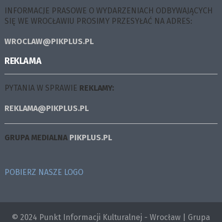
INFORMACJE PRASOWE O WYDARZENIACH ODBYWAJĄCYCH
SIĘ WE WROCŁAWIU PROSIMY PRZESYŁAĆ NA ADRES:
WROCLAW@PIKPLUS.PL
REKLAMA
PYTANIA W SPRAWIE
REKLAMY:
REKLAMA@PIKPLUS.PL
GRUPA MEDIALNA
PIKPLUS.PL
POBIERZ NASZE LOGO
© 2024 Punkt Informacji Kulturalnej - Wrocław | Grupa