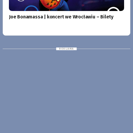
Joe Bonamassa | koncert we Wrocławiu – Bilety