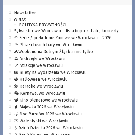
Newsletter
O NAS
POLITYKA PRYWATNOŚCI
Sylwester we Wrocławiu – lista imprez, bale, koncerty
⛄️ Ferie / półkolonie Zimowe we Wrocławiu – 2026
⛱️ Plaże i beach bary we Wrocławiu
⛺️Weekend na Dolnym Śląsku i nie tylko
🔮 Andrzejki we Wrocławiu
📍 Atrakcje we Wrocławiu
🎟️ Bilety na wydarzenia we Wrocławiu
🎃 Halloween we Wrocławiu
🎤 Karaoke we Wrocławiu
🎭 Karnawał we Wrocławiu
📽️ Kino plenerowe we Wrocławiu
🧳 Majówka 2026 we Wrocławiu
🌙 Noc Muzeów 2026 we Wrocławiu
💌 Walentynki we Wrocławiu
🎈Dzień Dziecka 2026 we Wrocławiu
🌷Dzień Kobiet we Wrocławiu