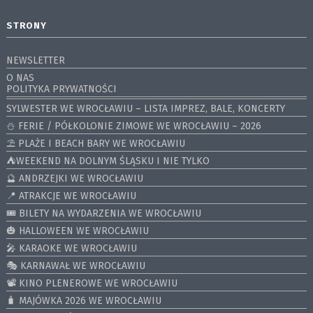
STRONY
NEWSLETTER
O NAS
POLITYKA PRYWATNOŚCI
SYLWESTER WE WROCŁAWIU – LISTA IMPREZ, BALE, KONCERTY
⛄️ FERIE / PÓŁKOLONIE ZIMOWE WE WROCŁAWIU – 2026
⛱️ PLAŻE I BEACH BARY WE WROCŁAWIU
⛺️WEEKEND NA DOLNYM ŚLĄSKU I NIE TYLKO
🔮 ANDRZEJKI WE WROCŁAWIU
📍 ATRAKCJE WE WROCŁAWIU
🎟️ BILETY NA WYDARZENIA WE WROCŁAWIU
🎃 HALLOWEEN WE WROCŁAWIU
🎤 KARAOKE WE WROCŁAWIU
🎭 KARNAWAŁ WE WROCŁAWIU
📽️ KINO PLENEROWE WE WROCŁAWIU
🧳 MAJÓWKA 2026 WE WROCŁAWIU