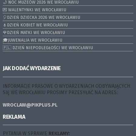
🌙 NOC MUZEÓW 2026 WE WROCŁAWIU
💌 WALENTYNKI WE WROCŁAWIU
🎈DZIEŃ DZIECKA 2026 WE WROCŁAWIU
🌷DZIEŃ KOBIET WE WROCŁAWIU
🌹DZIEŃ MATKI WE WROCŁAWIU
🎓JUWENALIA WE WROCŁAWIU
🇵🇱 DZIEŃ NIEPODLEGŁOŚCI WE WROCŁAWIU
JAK DODAĆ WYDARZENIE
INFORMACJE PRASOWE O WYDARZENIACH ODBYWAJĄCYCH
SIĘ WE WROCŁAWIU PROSIMY PRZESYŁAĆ NA ADRES:
WROCLAW@PIKPLUS.PL
REKLAMA
PYTANIA W SPRAWIE
REKLAMY: