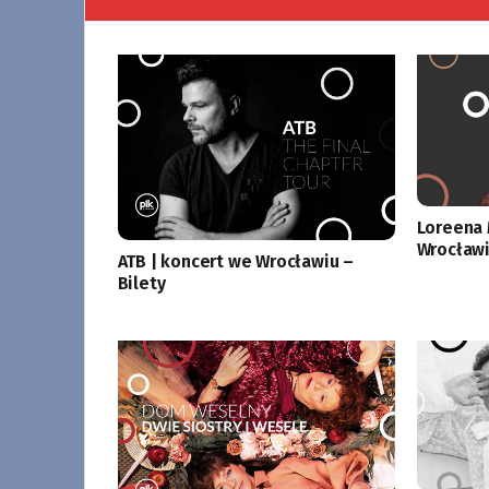
Loreena 
Wrocławi
ATB | koncert we Wrocławiu –
Bilety