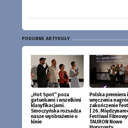
PODOBNE ARTYKUŁY
„Hot Spot” poza
Polska premiera i
gatunkami i wszelkimi
wręczenia nagró
klasyfikacjami.
zakończenie fes
Smoczyńska rozsadza
| 26. Międzynar
nasze wyobrażenie o
Festiwal Filmow
kinie
TAURON Nowe
Horyzonty