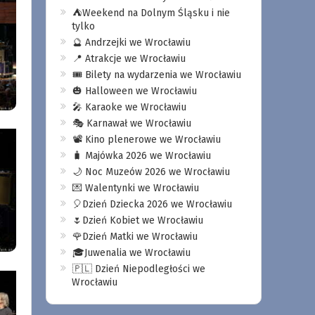
⛺️Weekend na Dolnym Śląsku i nie
tylko
🔮 Andrzejki we Wrocławiu
📍 Atrakcje we Wrocławiu
🎟️ Bilety na wydarzenia we Wrocławiu
🎃 Halloween we Wrocławiu
🎤 Karaoke we Wrocławiu
🎭 Karnawał we Wrocławiu
📽️ Kino plenerowe we Wrocławiu
🧳 Majówka 2026 we Wrocławiu
🌙 Noc Muzeów 2026 we Wrocławiu
💌 Walentynki we Wrocławiu
🎈Dzień Dziecka 2026 we Wrocławiu
🌷Dzień Kobiet we Wrocławiu
🌹Dzień Matki we Wrocławiu
🎓Juwenalia we Wrocławiu
🇵🇱 Dzień Niepodległości we
Wrocławiu