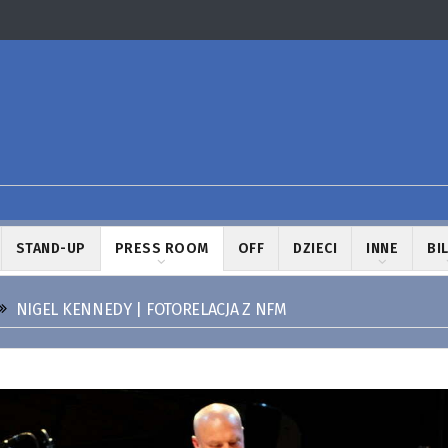
STAND-UP
PRESS ROOM
OFF
DZIECI
INNE
BI
NIGEL KENNEDY | FOTORELACJA Z NFM