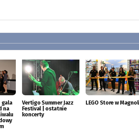
 gala
Vertigo Summer Jazz
LEGO Store w Magnoli
d na
Festival | ostatnie
tiwalu
koncerty
odowy
ym