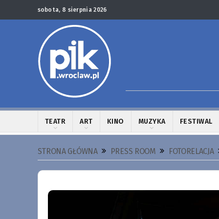
sobota, 8 sierpnia 2026
TEATR
ART
KINO
MUZYKA
FESTIWAL
STRONA GŁÓWNA
PRESS ROOM
FOTORELACJA