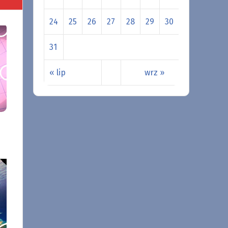
24
25
26
27
28
29
30
31
« lip
wrz »