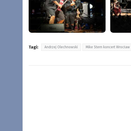
Tagi:
Andrzej Olechnowski
Mike Stern koncert Wrocław