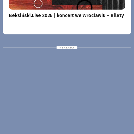
Beksiński.Live 2026 | koncert we Wrocławiu – Bilety