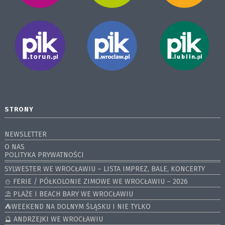
STRONY
NEWSLETTER
O NAS
POLITYKA PRYWATNOŚCI
SYLWESTER WE WROCŁAWIU – LISTA IMPREZ, BALE, KONCERTY
⛄️ FERIE / PÓŁKOLONIE ZIMOWE WE WROCŁAWIU – 2026
⛱️ PLAŻE I BEACH BARY WE WROCŁAWIU
⛺️WEEKEND NA DOLNYM ŚLĄSKU I NIE TYLKO
🔮 ANDRZEJKI WE WROCŁAWIU