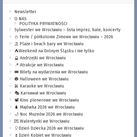
Newsletter
O NAS
POLITYKA PRYWATNOŚCI
Sylwester we Wrocławiu – lista imprez, bale, koncerty
⛄️ Ferie / półkolonie Zimowe we Wrocławiu – 2026
⛱️ Plaże i beach bary we Wrocławiu
⛺️Weekend na Dolnym Śląsku i nie tylko
🔮 Andrzejki we Wrocławiu
📍 Atrakcje we Wrocławiu
🎟️ Bilety na wydarzenia we Wrocławiu
🎃 Halloween we Wrocławiu
🎤 Karaoke we Wrocławiu
🎭 Karnawał we Wrocławiu
📽️ Kino plenerowe we Wrocławiu
🧳 Majówka 2026 we Wrocławiu
🌙 Noc Muzeów 2026 we Wrocławiu
💌 Walentynki we Wrocławiu
🎈Dzień Dziecka 2026 we Wrocławiu
🌷Dzień Kobiet we Wrocławiu