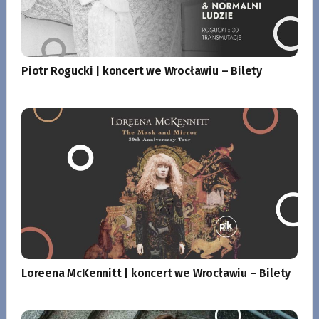
Piotr Rogucki | koncert we Wrocławiu – Bilety
Loreena McKennitt | koncert we Wrocławiu – Bilety