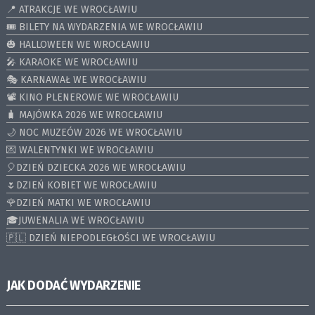
📍 ATRAKCJE WE WROCŁAWIU
🎟️ BILETY NA WYDARZENIA WE WROCŁAWIU
🎃 HALLOWEEN WE WROCŁAWIU
🎤 KARAOKE WE WROCŁAWIU
🎭 KARNAWAŁ WE WROCŁAWIU
📽️ KINO PLENEROWE WE WROCŁAWIU
🧳 MAJÓWKA 2026 WE WROCŁAWIU
🌙 NOC MUZEÓW 2026 WE WROCŁAWIU
💌 WALENTYNKI WE WROCŁAWIU
🎈DZIEŃ DZIECKA 2026 WE WROCŁAWIU
🌷DZIEŃ KOBIET WE WROCŁAWIU
🌹DZIEŃ MATKI WE WROCŁAWIU
🎓JUWENALIA WE WROCŁAWIU
🇵🇱 DZIEŃ NIEPODLEGŁOŚCI WE WROCŁAWIU
JAK DODAĆ WYDARZENIE