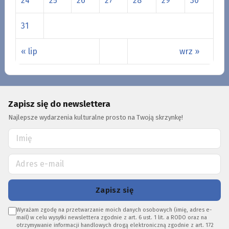
24
25
26
27
28
29
30
31
« lip
wrz »
Zapisz się do newslettera
Najlepsze wydarzenia kulturalne prosto na Twoją skrzynkę!
Zapisz się
Wyrażam zgodę na przetwarzanie moich danych osobowych (imię, adres e-
mail) w celu wysyłki newslettera zgodnie z art. 6 ust. 1 lit. a RODO oraz na
otrzymywanie informacji handlowych drogą elektroniczną zgodnie z art. 172