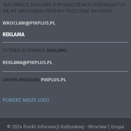
INFORMACJE PRASOWE O WYDARZENIACH ODBYWAJĄCYCH
SIĘ WE WROCŁAWIU PROSIMY PRZESYŁAĆ NA ADRES:
WROCLAW@PIKPLUS.PL
REKLAMA
PYTANIA W SPRAWIE
REKLAMY:
REKLAMA@PIKPLUS.PL
GRUPA MEDIALNA
PIKPLUS.PL
POBIERZ NASZE LOGO
© 2024 Punkt Informacji Kulturalnej - Wrocław | Grupa