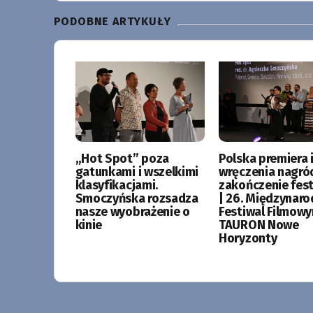
PODOBNE ARTYKUŁY
„Hot Spot” poza
Polska premiera i
gatunkami i wszelkimi
wręczenia nagró
klasyfikacjami.
zakończenie fes
Smoczyńska rozsadza
| 26. Międzynar
nasze wyobrażenie o
Festiwal Filmow
kinie
TAURON Nowe
Horyzonty