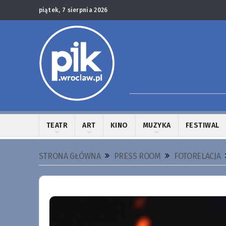
piątek, 7 sierpnia 2026
TEATR
ART
KINO
MUZYKA
FESTIWAL
STRONA GŁÓWNA
PRESS ROOM
FOTORELACJA