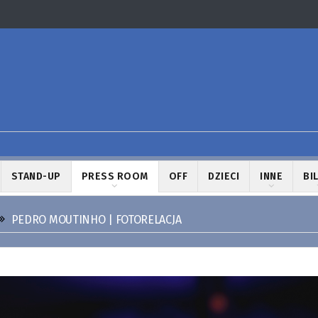
STAND-UP
PRESS ROOM
OFF
DZIECI
INNE
BI
PEDRO MOUTINHO | FOTORELACJA