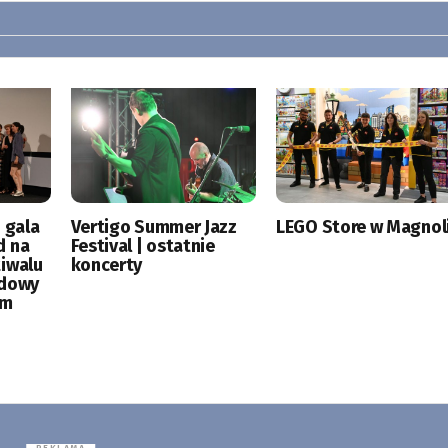
 gala
Vertigo Summer Jazz
LEGO Store w Magnoli
d na
Festival | ostatnie
tiwalu
koncerty
odowy
ym