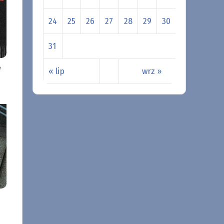
24
25
26
27
28
29
30
31
e
« lip
wrz »