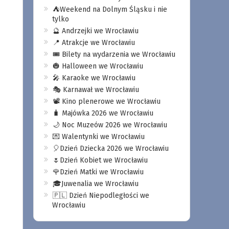
⛺️Weekend na Dolnym Śląsku i nie
tylko
🔮 Andrzejki we Wrocławiu
📍 Atrakcje we Wrocławiu
🎟️ Bilety na wydarzenia we Wrocławiu
🎃 Halloween we Wrocławiu
🎤 Karaoke we Wrocławiu
🎭 Karnawał we Wrocławiu
📽️ Kino plenerowe we Wrocławiu
🧳 Majówka 2026 we Wrocławiu
🌙 Noc Muzeów 2026 we Wrocławiu
💌 Walentynki we Wrocławiu
🎈Dzień Dziecka 2026 we Wrocławiu
🌷Dzień Kobiet we Wrocławiu
🌹Dzień Matki we Wrocławiu
🎓Juwenalia we Wrocławiu
🇵🇱 Dzień Niepodległości we
Wrocławiu