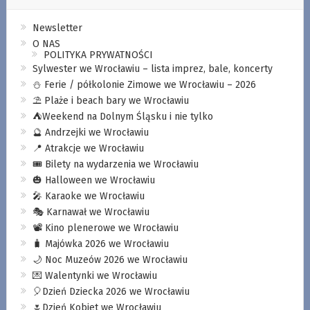
Newsletter
O NAS
POLITYKA PRYWATNOŚCI
Sylwester we Wrocławiu – lista imprez, bale, koncerty
⛄️ Ferie / półkolonie Zimowe we Wrocławiu – 2026
⛱️ Plaże i beach bary we Wrocławiu
⛺️Weekend na Dolnym Śląsku i nie tylko
🔮 Andrzejki we Wrocławiu
📍 Atrakcje we Wrocławiu
🎟️ Bilety na wydarzenia we Wrocławiu
🎃 Halloween we Wrocławiu
🎤 Karaoke we Wrocławiu
🎭 Karnawał we Wrocławiu
📽️ Kino plenerowe we Wrocławiu
🧳 Majówka 2026 we Wrocławiu
🌙 Noc Muzeów 2026 we Wrocławiu
💌 Walentynki we Wrocławiu
🎈Dzień Dziecka 2026 we Wrocławiu
🌷Dzień Kobiet we Wrocławiu