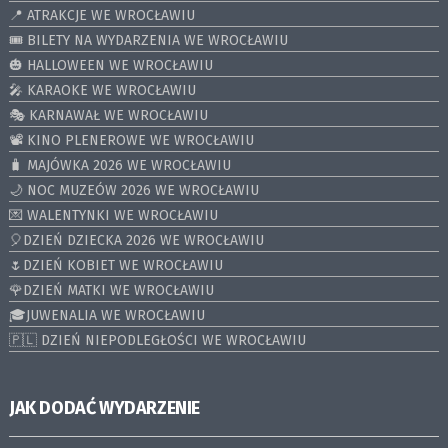
📍 ATRAKCJE WE WROCŁAWIU
🎟️ BILETY NA WYDARZENIA WE WROCŁAWIU
🎃 HALLOWEEN WE WROCŁAWIU
🎤 KARAOKE WE WROCŁAWIU
🎭 KARNAWAŁ WE WROCŁAWIU
📽️ KINO PLENEROWE WE WROCŁAWIU
🧳 MAJÓWKA 2026 WE WROCŁAWIU
🌙 NOC MUZEÓW 2026 WE WROCŁAWIU
💌 WALENTYNKI WE WROCŁAWIU
🎈DZIEŃ DZIECKA 2026 WE WROCŁAWIU
🌷DZIEŃ KOBIET WE WROCŁAWIU
🌹DZIEŃ MATKI WE WROCŁAWIU
🎓JUWENALIA WE WROCŁAWIU
🇵🇱 DZIEŃ NIEPODLEGŁOŚCI WE WROCŁAWIU
JAK DODAĆ WYDARZENIE