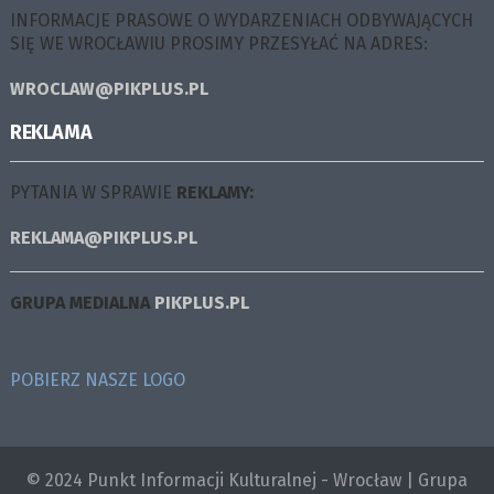
INFORMACJE PRASOWE O WYDARZENIACH ODBYWAJĄCYCH
SIĘ WE WROCŁAWIU PROSIMY PRZESYŁAĆ NA ADRES:
WROCLAW@PIKPLUS.PL
REKLAMA
PYTANIA W SPRAWIE
REKLAMY:
REKLAMA@PIKPLUS.PL
GRUPA MEDIALNA
PIKPLUS.PL
POBIERZ NASZE LOGO
© 2024 Punkt Informacji Kulturalnej - Wrocław | Grupa