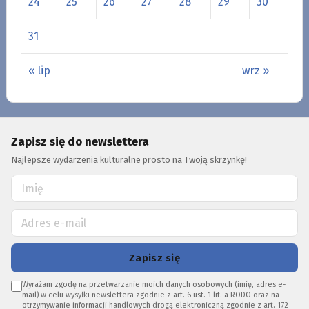
24
25
26
27
28
29
30
31
« lip
wrz »
Zapisz się do newslettera
Najlepsze wydarzenia kulturalne prosto na Twoją skrzynkę!
Zapisz się
Wyrażam zgodę na przetwarzanie moich danych osobowych (imię, adres e-
mail) w celu wysyłki newslettera zgodnie z art. 6 ust. 1 lit. a RODO oraz na
otrzymywanie informacji handlowych drogą elektroniczną zgodnie z art. 172