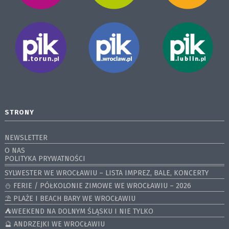
STRONY
NEWSLETTER
O NAS
POLITYKA PRYWATNOŚCI
SYLWESTER WE WROCŁAWIU – LISTA IMPREZ, BALE, KONCERTY
⛄️ FERIE / PÓŁKOLONIE ZIMOWE WE WROCŁAWIU – 2026
⛱️ PLAŻE I BEACH BARY WE WROCŁAWIU
⛺️WEEKEND NA DOLNYM ŚLĄSKU I NIE TYLKO
🔮 ANDRZEJKI WE WROCŁAWIU