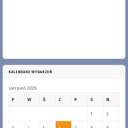
KALENDARZ WYDARZEŃ
sierpień 2026
P
W
Ś
C
P
S
N
1
2