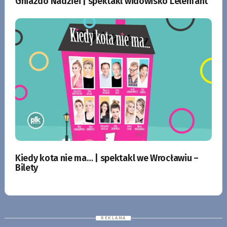
Gniazdo Nadziei | spektakl widowisko Lelenfant
Kiedy kota nie ma… | spektakl we Wrocławiu –
Bilety