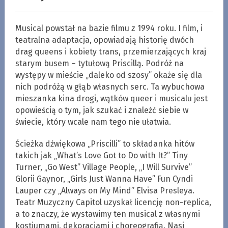
Musical powstał na bazie filmu z 1994 roku. I film, i
teatralna adaptacja, opowiadają historię dwóch
drag queens i kobiety trans, przemierzających kraj
starym busem – tytułową Priscillą. Podróż na
występy w mieście „daleko od szosy” okaże się dla
nich podróżą w głąb własnych serc. Ta wybuchowa
mieszanka kina drogi, wątków queer i musicalu jest
opowieścią o tym, jak szukać i znaleźć siebie w
świecie, który wcale nam tego nie ułatwia.
Ścieżka dźwiękowa „Priscilli” to składanka hitów
takich jak „What’s Love Got to Do with It?” Tiny
Turner, „Go West” Village People, „I Will Survive”
Glorii Gaynor, „Girls Just Wanna Have” Fun Cyndi
Lauper czy „Always on My Mind” Elvisa Presleya.
Teatr Muzyczny Capitol uzyskał licencję non-replica,
a to znaczy, że wystawimy ten musical z własnymi
kostiumami, dekoracjami i choreografią. Nasi