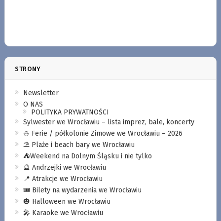
STRONY
Newsletter
O NAS
POLITYKA PRYWATNOŚCI
Sylwester we Wrocławiu – lista imprez, bale, koncerty
⛄️ Ferie / półkolonie Zimowe we Wrocławiu – 2026
⛱️ Plaże i beach bary we Wrocławiu
⛺️Weekend na Dolnym Śląsku i nie tylko
🔮 Andrzejki we Wrocławiu
📍 Atrakcje we Wrocławiu
🎟️ Bilety na wydarzenia we Wrocławiu
🎃 Halloween we Wrocławiu
🎤 Karaoke we Wrocławiu