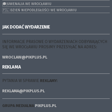
🎓JUWENALIA WE WROCŁAWIU
🇵🇱 DZIEŃ NIEPODLEGŁOŚCI WE WROCŁAWIU
JAK DODAĆ WYDARZENIE
INFORMACJE PRASOWE O WYDARZENIACH ODBYWAJĄCYCH
SIĘ WE WROCŁAWIU PROSIMY PRZESYŁAĆ NA ADRES:
WROCLAW@PIKPLUS.PL
REKLAMA
PYTANIA W SPRAWIE
REKLAMY:
REKLAMA@PIKPLUS.PL
GRUPA MEDIALNA
PIKPLUS.PL