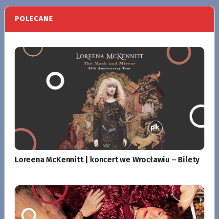
POLECANE
Loreena McKennitt | koncert we Wrocławiu – Bilety