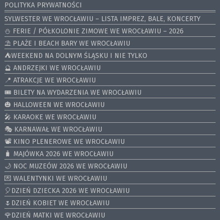
POLITYKA PRYWATNOŚCI
SYLWESTER WE WROCŁAWIU – LISTA IMPREZ, BALE, KONCERTY
⛄️ FERIE / PÓŁKOLONIE ZIMOWE WE WROCŁAWIU – 2026
⛱️ PLAŻE I BEACH BARY WE WROCŁAWIU
⛺️WEEKEND NA DOLNYM ŚLĄSKU I NIE TYLKO
🔮 ANDRZEJKI WE WROCŁAWIU
📍 ATRAKCJE WE WROCŁAWIU
🎟️ BILETY NA WYDARZENIA WE WROCŁAWIU
🎃 HALLOWEEN WE WROCŁAWIU
🎤 KARAOKE WE WROCŁAWIU
🎭 KARNAWAŁ WE WROCŁAWIU
📽️ KINO PLENEROWE WE WROCŁAWIU
🧳 MAJÓWKA 2026 WE WROCŁAWIU
🌙 NOC MUZEÓW 2026 WE WROCŁAWIU
💌 WALENTYNKI WE WROCŁAWIU
🎈DZIEŃ DZIECKA 2026 WE WROCŁAWIU
🌷DZIEŃ KOBIET WE WROCŁAWIU
🌹DZIEŃ MATKI WE WROCŁAWIU