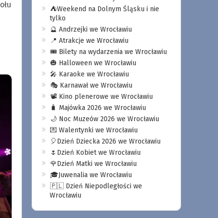
ołu
⛺️Weekend na Dolnym Śląsku i nie
tylko
🔮 Andrzejki we Wrocławiu
📍 Atrakcje we Wrocławiu
🎟️ Bilety na wydarzenia we Wrocławiu
🎃 Halloween we Wrocławiu
🎤 Karaoke we Wrocławiu
🎭 Karnawał we Wrocławiu
📽️ Kino plenerowe we Wrocławiu
🧳 Majówka 2026 we Wrocławiu
🌙 Noc Muzeów 2026 we Wrocławiu
💌 Walentynki we Wrocławiu
🎈Dzień Dziecka 2026 we Wrocławiu
🌷Dzień Kobiet we Wrocławiu
🌹Dzień Matki we Wrocławiu
🎓Juwenalia we Wrocławiu
🇵🇱 Dzień Niepodległości we
Wrocławiu