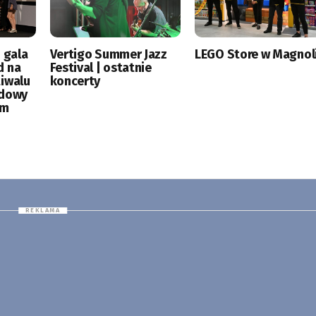
 gala
Vertigo Summer Jazz
LEGO Store w Magnoli
d na
Festival | ostatnie
tiwalu
koncerty
odowy
ym