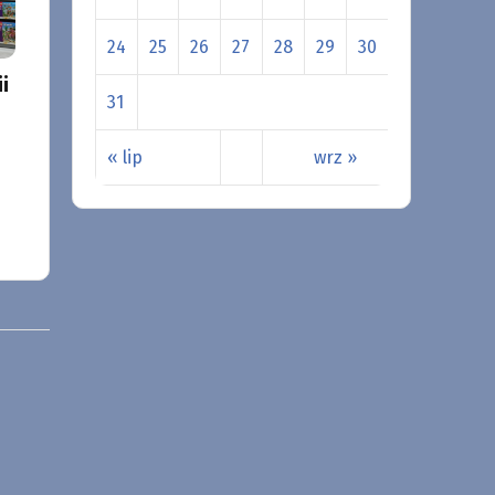
24
25
26
27
28
29
30
i
31
« lip
wrz »