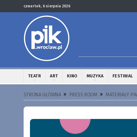
czwartek, 6 sierpnia 2026
TEATR
ART
KINO
MUZYKA
FESTIWAL
STRONA GŁÓWNA
PRESS ROOM
MATERIAŁY P