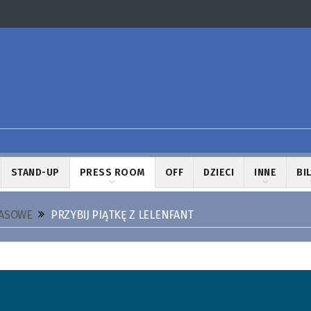
STAND-UP
PRESS ROOM
OFF
DZIECI
INNE
BI
RASOWE
PRZYBIJ PIĄTKĘ Z LELENFANT