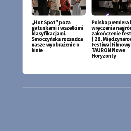
„Hot Spot” poza
Polska premiera i
gatunkami i wszelkimi
wręczenia nagró
klasyfikacjami.
zakończenie fes
Smoczyńska rozsadza
| 26. Międzynar
nasze wyobrażenie o
Festiwal Filmow
kinie
TAURON Nowe
Horyzonty