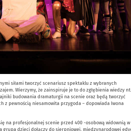
lnymi siłami tworzyć scenariusz spektaklu z wybranych
em. Wierzymy, że zainspiruje je to do zgłębienia wiedzy nt
 tajniki budowania dramaturgii na scenie oraz będą tworzyć
nich z pewnością niesamowita przygoda – dopowiada Iwona
się na profesjonalnej scenie przed 400 -osobową widownią w
a grupa dzieci dołączy do sierpniowej, międzynarodowej edyc