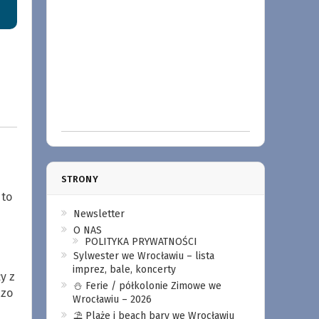
STRONY
 to
Newsletter
O NAS
POLITYKA PRYWATNOŚCI
Sylwester we Wrocławiu – lista
imprez, bale, koncerty
y z
⛄️ Ferie / półkolonie Zimowe we
czo
Wrocławiu – 2026
⛱️ Plaże i beach bary we Wrocławiu