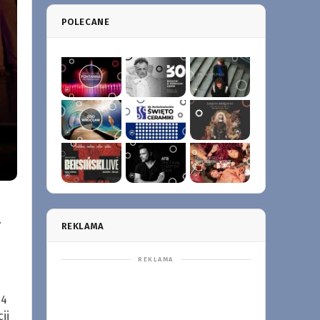
POLECANE
.
REKLAMA
 4
ji