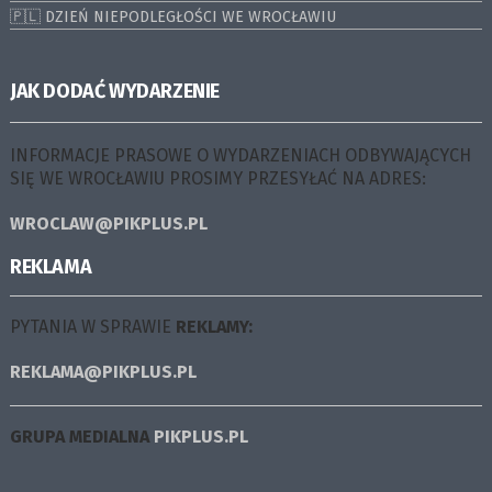
🇵🇱 DZIEŃ NIEPODLEGŁOŚCI WE WROCŁAWIU
JAK DODAĆ WYDARZENIE
INFORMACJE PRASOWE O WYDARZENIACH ODBYWAJĄCYCH
SIĘ WE WROCŁAWIU PROSIMY PRZESYŁAĆ NA ADRES:
WROCLAW@PIKPLUS.PL
REKLAMA
PYTANIA W SPRAWIE
REKLAMY:
REKLAMA@PIKPLUS.PL
GRUPA MEDIALNA
PIKPLUS.PL