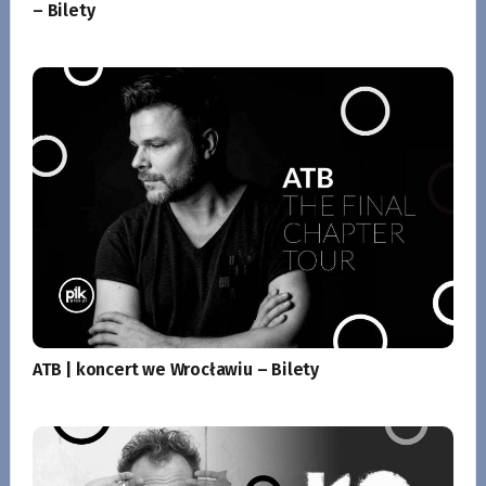
– Bilety
ATB | koncert we Wrocławiu – Bilety