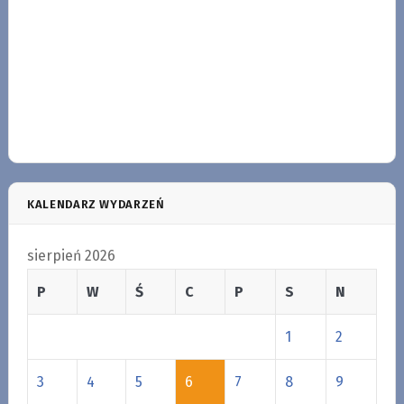
KALENDARZ WYDARZEŃ
sierpień 2026
P
W
Ś
C
P
S
N
1
2
3
4
5
6
7
8
9