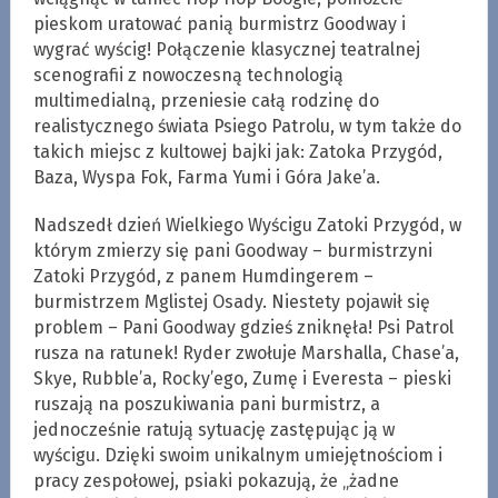
pieskom uratować panią burmistrz Goodway i
wygrać wyścig! Połączenie klasycznej teatralnej
scenografii z nowoczesną technologią
multimedialną, przeniesie całą rodzinę do
realistycznego świata Psiego Patrolu, w tym także do
takich miejsc z kultowej bajki jak: Zatoka Przygód,
Baza, Wyspa Fok, Farma Yumi i Góra Jake’a.
Nadszedł dzień Wielkiego Wyścigu Zatoki Przygód, w
którym zmierzy się pani Goodway – burmistrzyni
Zatoki Przygód, z panem Humdingerem –
burmistrzem Mglistej Osady. Niestety pojawił się
problem – Pani Goodway gdzieś zniknęła! Psi Patrol
rusza na ratunek! Ryder zwołuje Marshalla, Chase’a,
Skye, Rubble’a, Rocky’ego, Zumę i Everesta – pieski
ruszają na poszukiwania pani burmistrz, a
jednocześnie ratują sytuację zastępując ją w
wyścigu. Dzięki swoim unikalnym umiejętnościom i
pracy zespołowej, psiaki pokazują, że „żadne