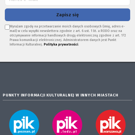
Zapisz się
Wyrażam zgodę na przetwarzanie moich danych osobowych (imię, adres e-
mail) w celu wysyłki newslettera zgodnie z art. 6 ust. 1 lit. a RODO oraz na
otrzymywanie informacji handlowych drogą elektroniczną zgodnie z art. 172
Prawa komunikacji elektronicznej. Administratorem danych jest Punkt
Informacji Kulturalnej.
Polityka prywatności
.
PUNKTY INFORMACJI KULTURALNEJ W INNYCH MIASTACH