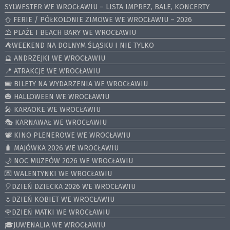
SYLWESTER WE WROCŁAWIU – LISTA IMPREZ, BALE, KONCERTY
⛄️ FERIE / PÓŁKOLONIE ZIMOWE WE WROCŁAWIU – 2026
⛱️ PLAŻE I BEACH BARY WE WROCŁAWIU
⛺️WEEKEND NA DOLNYM ŚLĄSKU I NIE TYLKO
🔮 ANDRZEJKI WE WROCŁAWIU
📍 ATRAKCJE WE WROCŁAWIU
🎟️ BILETY NA WYDARZENIA WE WROCŁAWIU
🎃 HALLOWEEN WE WROCŁAWIU
🎤 KARAOKE WE WROCŁAWIU
🎭 KARNAWAŁ WE WROCŁAWIU
📽️ KINO PLENEROWE WE WROCŁAWIU
🧳 MAJÓWKA 2026 WE WROCŁAWIU
🌙 NOC MUZEÓW 2026 WE WROCŁAWIU
💌 WALENTYNKI WE WROCŁAWIU
🎈DZIEŃ DZIECKA 2026 WE WROCŁAWIU
🌷DZIEŃ KOBIET WE WROCŁAWIU
🌹DZIEŃ MATKI WE WROCŁAWIU
🎓JUWENALIA WE WROCŁAWIU