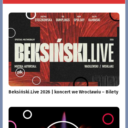
Beksiński.Live 2026 | koncert we Wrocławiu – Bilety