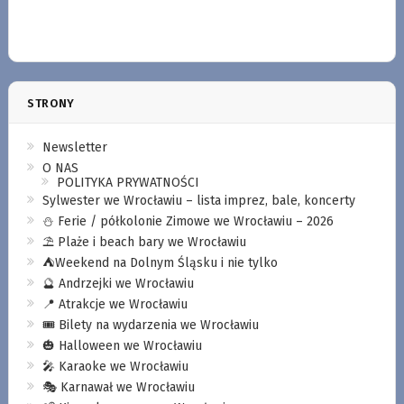
STRONY
Newsletter
O NAS
POLITYKA PRYWATNOŚCI
Sylwester we Wrocławiu – lista imprez, bale, koncerty
⛄️ Ferie / półkolonie Zimowe we Wrocławiu – 2026
⛱️ Plaże i beach bary we Wrocławiu
⛺️Weekend na Dolnym Śląsku i nie tylko
🔮 Andrzejki we Wrocławiu
📍 Atrakcje we Wrocławiu
🎟️ Bilety na wydarzenia we Wrocławiu
🎃 Halloween we Wrocławiu
🎤 Karaoke we Wrocławiu
🎭 Karnawał we Wrocławiu