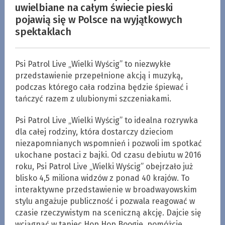
uwielbiane na całym świecie pieski
pojawią się w Polsce na wyjątkowych
spektaklach
Psi Patrol Live „Wielki Wyścig” to niezwykłe
przedstawienie przepełnione akcją i muzyką,
podczas którego cała rodzina będzie śpiewać i
tańczyć razem z ulubionymi szczeniakami.
Psi Patrol Live „Wielki Wyścig” to idealna rozrywka
dla całej rodziny, która dostarczy dzieciom
niezapomnianych wspomnień i pozwoli im spotkać
ukochane postaci z bajki. Od czasu debiutu w 2016
roku, Psi Patrol Live „Wielki Wyścig” obejrzało już
blisko 4,5 miliona widzów z ponad 40 krajów. To
interaktywne przedstawienie w broadwayowskim
stylu angażuje publiczność i pozwala reagować w
czasie rzeczywistym na sceniczną akcję. Dajcie się
wciągnąć w taniec Hop Hop Boogie, pomóżcie