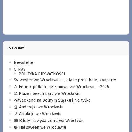
STRONY
Newsletter
O NAS
POLITYKA PRYWATNOŚCI
Sylwester we Wrocławiu – lista imprez, bale, koncerty
⛄️ Ferie / półkolonie Zimowe we Wrocławiu – 2026
⛱️ Plaże i beach bary we Wrocławiu
⛺️Weekend na Dolnym Śląsku i nie tylko
🔮 Andrzejki we Wrocławiu
📍 Atrakcje we Wrocławiu
🎟️ Bilety na wydarzenia we Wrocławiu
🎃 Halloween we Wrocławiu