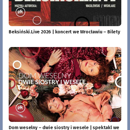
Beksiński.Live 2026 | koncert we Wrocławiu – Bilety
Dom weselny – dwie siostry i wesele | spektakl we