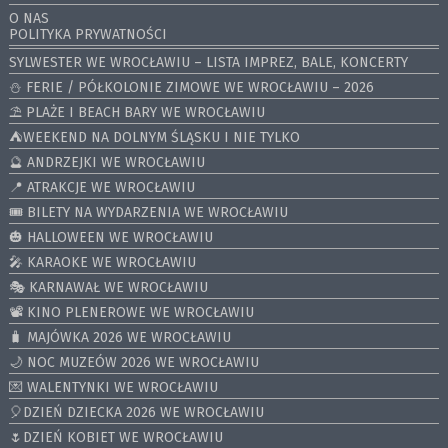
O NAS
POLITYKA PRYWATNOŚCI
SYLWESTER WE WROCŁAWIU – LISTA IMPREZ, BALE, KONCERTY
⛄️ FERIE / PÓŁKOLONIE ZIMOWE WE WROCŁAWIU – 2026
⛱️ PLAŻE I BEACH BARY WE WROCŁAWIU
⛺️WEEKEND NA DOLNYM ŚLĄSKU I NIE TYLKO
🔮 ANDRZEJKI WE WROCŁAWIU
📍 ATRAKCJE WE WROCŁAWIU
🎟️ BILETY NA WYDARZENIA WE WROCŁAWIU
🎃 HALLOWEEN WE WROCŁAWIU
🎤 KARAOKE WE WROCŁAWIU
🎭 KARNAWAŁ WE WROCŁAWIU
📽️ KINO PLENEROWE WE WROCŁAWIU
🧳 MAJÓWKA 2026 WE WROCŁAWIU
🌙 NOC MUZEÓW 2026 WE WROCŁAWIU
💌 WALENTYNKI WE WROCŁAWIU
🎈DZIEŃ DZIECKA 2026 WE WROCŁAWIU
🌷DZIEŃ KOBIET WE WROCŁAWIU