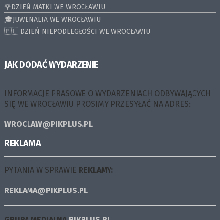
🌹DZIEŃ MATKI WE WROCŁAWIU
🎓JUWENALIA WE WROCŁAWIU
🇵🇱 DZIEŃ NIEPODLEGŁOŚCI WE WROCŁAWIU
JAK DODAĆ WYDARZENIE
INFORMACJE PRASOWE O WYDARZENIACH ODBYWAJĄCYCH
SIĘ WE WROCŁAWIU PROSIMY PRZESYŁAĆ NA ADRES:
WROCLAW@PIKPLUS.PL
REKLAMA
PYTANIA W SPRAWIE
REKLAMY:
REKLAMA@PIKPLUS.PL
GRUPA MEDIALNA
PIKPLUS.PL