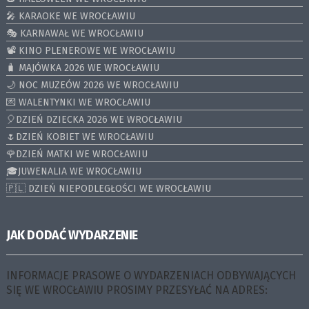
🎤 KARAOKE WE WROCŁAWIU
🎭 KARNAWAŁ WE WROCŁAWIU
📽️ KINO PLENEROWE WE WROCŁAWIU
🧳 MAJÓWKA 2026 WE WROCŁAWIU
🌙 NOC MUZEÓW 2026 WE WROCŁAWIU
💌 WALENTYNKI WE WROCŁAWIU
🎈DZIEŃ DZIECKA 2026 WE WROCŁAWIU
🌷DZIEŃ KOBIET WE WROCŁAWIU
🌹DZIEŃ MATKI WE WROCŁAWIU
🎓JUWENALIA WE WROCŁAWIU
🇵🇱 DZIEŃ NIEPODLEGŁOŚCI WE WROCŁAWIU
JAK DODAĆ WYDARZENIE
INFORMACJE PRASOWE O WYDARZENIACH ODBYWAJĄCYCH
SIĘ WE WROCŁAWIU PROSIMY PRZESYŁAĆ NA ADRES: