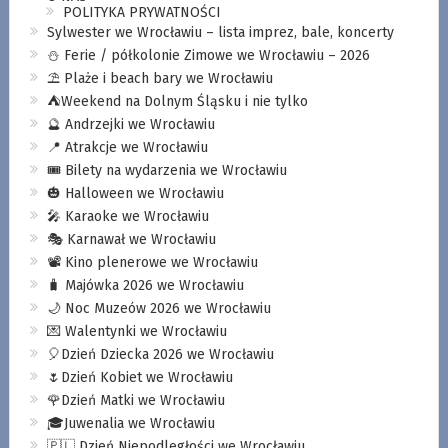
POLITYKA PRYWATNOŚCI
Sylwester we Wrocławiu – lista imprez, bale, koncerty
⛄️ Ferie / półkolonie Zimowe we Wrocławiu – 2026
⛱️ Plaże i beach bary we Wrocławiu
⛺️Weekend na Dolnym Śląsku i nie tylko
🔮 Andrzejki we Wrocławiu
📍 Atrakcje we Wrocławiu
🎟️ Bilety na wydarzenia we Wrocławiu
🎃 Halloween we Wrocławiu
🎤 Karaoke we Wrocławiu
🎭 Karnawał we Wrocławiu
📽️ Kino plenerowe we Wrocławiu
🧳 Majówka 2026 we Wrocławiu
🌙 Noc Muzeów 2026 we Wrocławiu
💌 Walentynki we Wrocławiu
🎈Dzień Dziecka 2026 we Wrocławiu
🌷Dzień Kobiet we Wrocławiu
🌹Dzień Matki we Wrocławiu
🎓Juwenalia we Wrocławiu
🇵🇱 Dzień Niepodległości we Wrocławiu