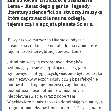
zainspirowani twórczością Stanisława
Lema - literackiego giganta i legendy
literatury science fiction, stworzyli muzykę,
która zaprowadziła nas na odległą,
tajemniczą i niepojętą planetę Solaris.
Ta wyjątkowa muzyczna i literacka odyseja
kosmiczna znakomicie oddała ducha i atmosferę
tajemniczości tej wybitnej powieści Lema.
Już od pierwszych oszczędnych dźwięków
wyłaniających się z niepokojącej ciszy, jakże
wymownych i intrygujących, wiadomo było, że czeka
nas niezwykły wieczór. Każdy dźwięk perfekcyjnie
budował nastrój tajemniczości, zagubienia,
bezradności i osamotnienia w nieznanym,
niepojętym świecie. Wraz z Robertem
Więckiewiczem, mistrzowsko dopełniającym muzykę
fragmentami tekstów Lema, przenieśliśmy się na tę