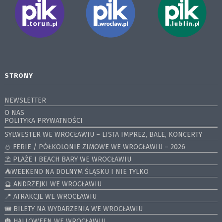
STRONY
NEWSLETTER
O NAS
POLITYKA PRYWATNOŚCI
SYLWESTER WE WROCŁAWIU – LISTA IMPREZ, BALE, KONCERTY
⛄️ FERIE / PÓŁKOLONIE ZIMOWE WE WROCŁAWIU – 2026
⛱️ PLAŻE I BEACH BARY WE WROCŁAWIU
⛺️WEEKEND NA DOLNYM ŚLĄSKU I NIE TYLKO
🔮 ANDRZEJKI WE WROCŁAWIU
📍 ATRAKCJE WE WROCŁAWIU
🎟️ BILETY NA WYDARZENIA WE WROCŁAWIU
🎃 HALLOWEEN WE WROCŁAWIU