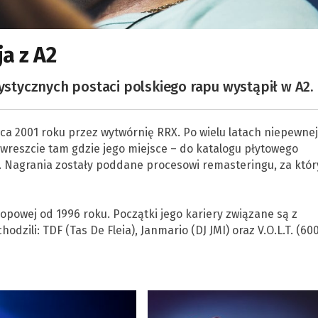
ja z A2
rystycznych postaci polskiego rapu wystąpił w A2.
wca 2001 roku przez wytwórnię RRX. Po wielu latach niepewnej
n wreszcie tam gdzie jego miejsce – do katalogu płytowego
ę. Nagrania zostały poddane procesowi remasteringu, za któr
opowej od 1996 roku. Początki jego kariery związane są z
odzili: TDF (Tas De Fleia), Janmario (DJ JMI) oraz V.O.L.T. (600