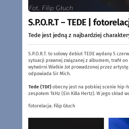
S.P.O.R.T – TEDE | fotorelac
Tede jest jedną z najbardziej charakte
S.P.O.R.T. to solowy debiut TEDE wydany 5 czer
sytuacji prawnej związanej z albumem, trafił o
wytwórni Wielkie Joł prowadzonej przez artyst
odpowiada Sir Mich.
Tede (TDF)
obecny jest na polskiej scenie hip-h
zespołem 1kHz (Ein Killa Hertz). W jego skład wch
fotorelacja: Filip Głuch