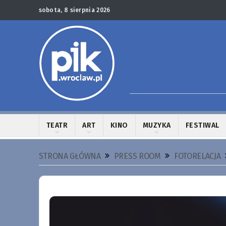
sobota, 8 sierpnia 2026
TEATR
ART
KINO
MUZYKA
FESTIWAL
STRONA GŁÓWNA
PRESS ROOM
FOTORELACJA