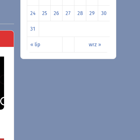
24
25
26
27
28
29
30
31
« lip
wrz »