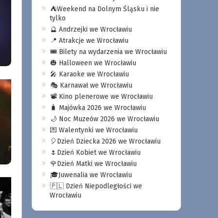
⛺️Weekend na Dolnym Śląsku i nie
tylko
🔮 Andrzejki we Wrocławiu
📍 Atrakcje we Wrocławiu
🎟️ Bilety na wydarzenia we Wrocławiu
🎃 Halloween we Wrocławiu
🎤 Karaoke we Wrocławiu
🎭 Karnawał we Wrocławiu
📽️ Kino plenerowe we Wrocławiu
🧳 Majówka 2026 we Wrocławiu
🌙 Noc Muzeów 2026 we Wrocławiu
💌 Walentynki we Wrocławiu
🎈Dzień Dziecka 2026 we Wrocławiu
🌷Dzień Kobiet we Wrocławiu
🌹Dzień Matki we Wrocławiu
🎓Juwenalia we Wrocławiu
🇵🇱 Dzień Niepodległości we
Wrocławiu