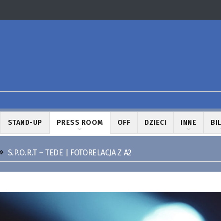
STAND-UP
PRESS ROOM
OFF
DZIECI
INNE
BI
S.P.O.R.T – TEDE | FOTORELACJA Z A2