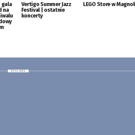
 gala
Vertigo Summer Jazz
LEGO Store w Magnoli
d na
Festival | ostatnie
tiwalu
koncerty
odowy
ym