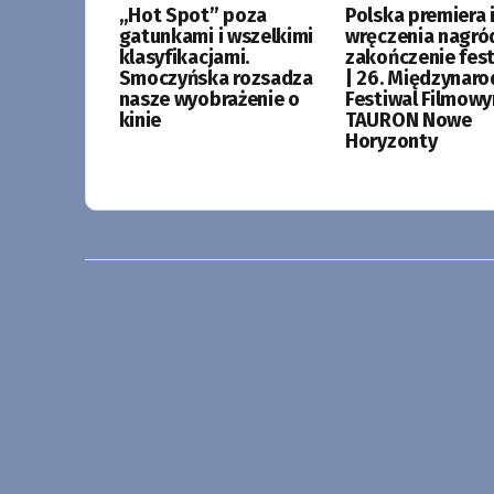
„Hot Spot” poza
Polska premiera i
gatunkami i wszelkimi
wręczenia nagró
klasyfikacjami.
zakończenie fes
Smoczyńska rozsadza
| 26. Międzynar
nasze wyobrażenie o
Festiwal Filmow
kinie
TAURON Nowe
Horyzonty