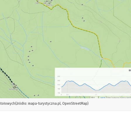
tołowych(źródło: mapa-turystyczna.pl, OpenStreetMap)