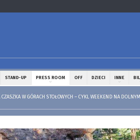
STAND-UP
PRESS ROOM
OFF
DZIECI
INNE
BI
 CZASZKA W GÓRACH STOŁOWYCH – CYKL WEEKEND NA DOLNY