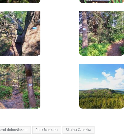
a
end dolnośląskie
Piotr Muskała
Skalna Czaszka