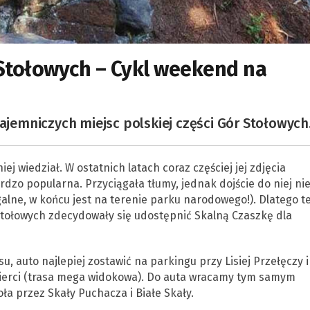
Stołowych – Cykl weekend na
tajemniczych miejsc polskiej części Gór Stołowych
iej wiedział. W ostatnich latach coraz częściej jej zdjęcia
ardzo popularna. Przyciągała tłumy, jednak dojście do niej ni
alne, w końcu jest na terenie parku narodowego!). Dlatego t
tołowych zdecydowały się udostępnić Skalną Czaszkę dla
u, auto najlepiej zostawić na parkingu przy Lisiej Przełęczy i 
ierci (trasa mega widokowa). Do auta wracamy tym samym
ła przez Skały Puchacza i Białe Skały.