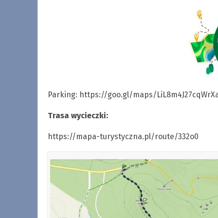
Parking: https://goo.gl/maps/LiL8m4J27cqWrX
Trasa wycieczki:
https://mapa-turystyczna.pl/route/332o0