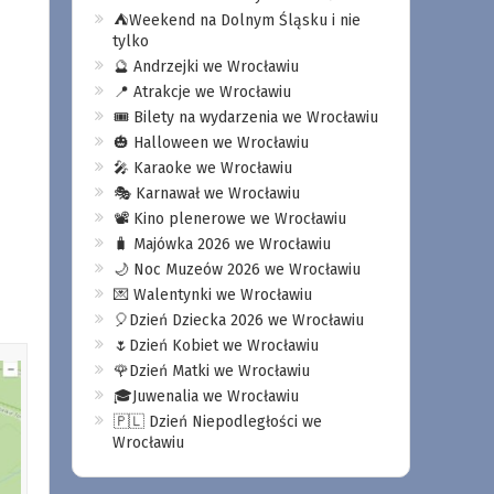
⛺️Weekend na Dolnym Śląsku i nie
tylko
🔮 Andrzejki we Wrocławiu
📍 Atrakcje we Wrocławiu
🎟️ Bilety na wydarzenia we Wrocławiu
🎃 Halloween we Wrocławiu
🎤 Karaoke we Wrocławiu
🎭 Karnawał we Wrocławiu
📽️ Kino plenerowe we Wrocławiu
🧳 Majówka 2026 we Wrocławiu
🌙 Noc Muzeów 2026 we Wrocławiu
💌 Walentynki we Wrocławiu
🎈Dzień Dziecka 2026 we Wrocławiu
🌷Dzień Kobiet we Wrocławiu
🌹Dzień Matki we Wrocławiu
🎓Juwenalia we Wrocławiu
🇵🇱 Dzień Niepodległości we
Wrocławiu