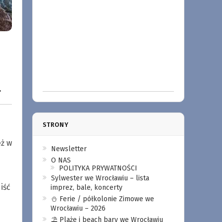
.
STRONY
e
eż w
Newsletter
O NAS
POLITYKA PRYWATNOŚCI
Sylwester we Wrocławiu – lista
iść
imprez, bale, koncerty
⛄️ Ferie / półkolonie Zimowe we
Wrocławiu – 2026
⛱️ Plaże i beach bary we Wrocławiu