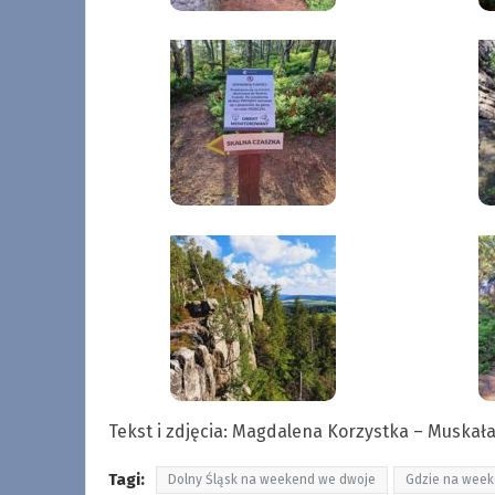
Tekst i zdjęcia: Magdalena Korzystka – Muskał
Tagi:
Dolny Śląsk na weekend we dwoje
Gdzie na week