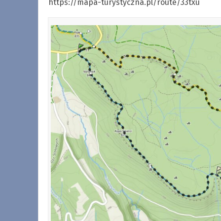
https://mapa-turystyczna.pl/route/33txu