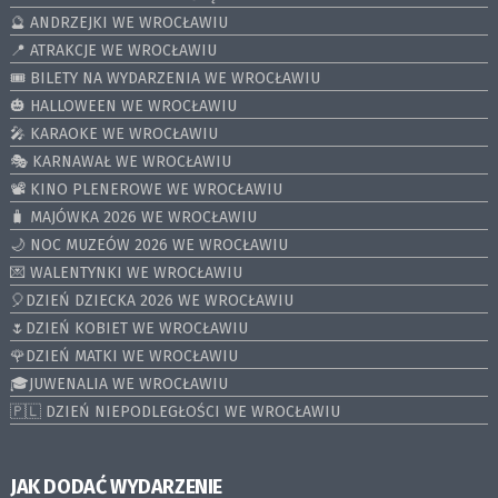
🔮 ANDRZEJKI WE WROCŁAWIU
📍 ATRAKCJE WE WROCŁAWIU
🎟️ BILETY NA WYDARZENIA WE WROCŁAWIU
🎃 HALLOWEEN WE WROCŁAWIU
🎤 KARAOKE WE WROCŁAWIU
🎭 KARNAWAŁ WE WROCŁAWIU
📽️ KINO PLENEROWE WE WROCŁAWIU
🧳 MAJÓWKA 2026 WE WROCŁAWIU
🌙 NOC MUZEÓW 2026 WE WROCŁAWIU
💌 WALENTYNKI WE WROCŁAWIU
🎈DZIEŃ DZIECKA 2026 WE WROCŁAWIU
🌷DZIEŃ KOBIET WE WROCŁAWIU
🌹DZIEŃ MATKI WE WROCŁAWIU
🎓JUWENALIA WE WROCŁAWIU
🇵🇱 DZIEŃ NIEPODLEGŁOŚCI WE WROCŁAWIU
JAK DODAĆ WYDARZENIE