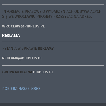
INFORMACJE PRASOWE O WYDARZENIACH ODBYWAJĄCYCH
SIĘ WE WROCŁAWIU PROSIMY PRZESYŁAĆ NA ADRES:
WROCLAW@PIKPLUS.PL
REKLAMA
PYTANIA W SPRAWIE
REKLAMY:
REKLAMA@PIKPLUS.PL
GRUPA MEDIALNA
PIKPLUS.PL
POBIERZ NASZE LOGO