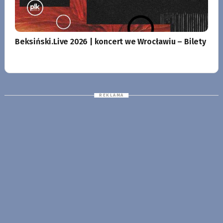
Beksiński.Live 2026 | koncert we Wrocławiu – Bilety