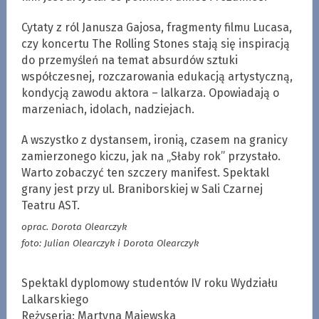
Cytaty z ról Janusza Gajosa, fragmenty filmu Lucasa,
czy koncertu The Rolling Stones stają się inspiracją
do przemyśleń na temat absurdów sztuki
współczesnej, rozczarowania edukacją artystyczną,
kondycją zawodu aktora – lalkarza. Opowiadają o
marzeniach, idolach, nadziejach.
A wszystko z dystansem, ironią, czasem na granicy
zamierzonego kiczu, jak na „Słaby rok” przystało.
Warto zobaczyć ten szczery manifest. Spektakl
grany jest przy ul. Braniborskiej w Sali Czarnej
Teatru AST.
oprac. Dorota Olearczyk
foto: Julian Olearczyk i Dorota Olearczyk
Spektakl dyplomowy studentów IV roku Wydziału
Lalkarskiego
Reżyseria: Martyna Majewska