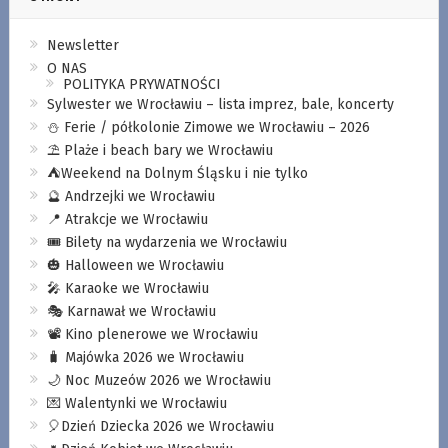
Newsletter
O NAS
POLITYKA PRYWATNOŚCI
Sylwester we Wrocławiu – lista imprez, bale, koncerty
⛄️ Ferie / półkolonie Zimowe we Wrocławiu – 2026
⛱️ Plaże i beach bary we Wrocławiu
⛺️Weekend na Dolnym Śląsku i nie tylko
🔮 Andrzejki we Wrocławiu
📍 Atrakcje we Wrocławiu
🎟️ Bilety na wydarzenia we Wrocławiu
🎃 Halloween we Wrocławiu
🎤 Karaoke we Wrocławiu
🎭 Karnawał we Wrocławiu
📽️ Kino plenerowe we Wrocławiu
🧳 Majówka 2026 we Wrocławiu
🌙 Noc Muzeów 2026 we Wrocławiu
💌 Walentynki we Wrocławiu
🎈Dzień Dziecka 2026 we Wrocławiu