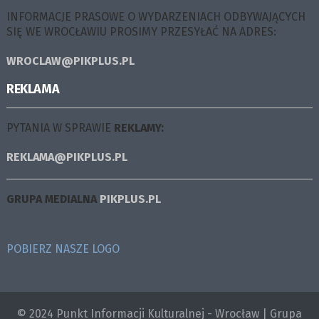
INFORMACJE PRASOWE O WYDARZENIACH ODBYWAJĄCYCH
SIĘ WE WROCŁAWIU PROSIMY PRZESYŁAĆ NA ADRES:
WROCLAW@PIKPLUS.PL
REKLAMA
PYTANIA W SPRAWIE
REKLAMY:
REKLAMA@PIKPLUS.PL
GRUPA MEDIALNA
PIKPLUS.PL
POBIERZ NASZE LOGO
© 2024 Punkt Informacji Kulturalnej - Wrocław | Grupa