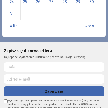
24
25
26
27
28
29
30
31
« lip
wrz »
Zapisz się do newslettera
Najlepsze wydarzenia kulturalne prosto na Twoją skrzynkę!
Zapisz się
Wyrażam zgodę na przetwarzanie moich danych osobowych (imię, adres e-
mail) w celu wysyłki newslettera zgodnie z art. 6 ust. 1 lit. a RODO oraz na
otrzymywanie informacji handlowych drogą elektroniczną zgodnie z art. 172