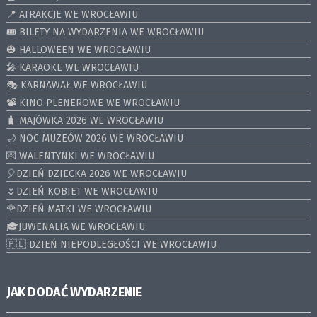
📍 ATRAKCJE WE WROCŁAWIU
🎟️ BILETY NA WYDARZENIA WE WROCŁAWIU
🎃 HALLOWEEN WE WROCŁAWIU
🎤 KARAOKE WE WROCŁAWIU
🎭 KARNAWAŁ WE WROCŁAWIU
📽️ KINO PLENEROWE WE WROCŁAWIU
🧳 MAJÓWKA 2026 WE WROCŁAWIU
🌙 NOC MUZEÓW 2026 WE WROCŁAWIU
💌 WALENTYNKI WE WROCŁAWIU
🎈DZIEŃ DZIECKA 2026 WE WROCŁAWIU
🌷DZIEŃ KOBIET WE WROCŁAWIU
🌹DZIEŃ MATKI WE WROCŁAWIU
🎓JUWENALIA WE WROCŁAWIU
🇵🇱 DZIEŃ NIEPODLEGŁOŚCI WE WROCŁAWIU
JAK DODAĆ WYDARZENIE