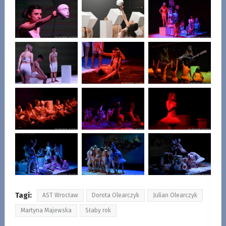
Tagi:
AST Wrocław
Dorota Olearczyk
Julian Olearczyk
Martyna Majewska
Słaby rok