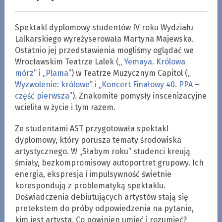
Spektakl dyplomowy studentów IV roku Wydziału
Lalkarskiego wyreżyserowała Martyna Majewska.
Ostatnio jej przedstawienia mogliśmy oglądać we
Wrocławskim Teatrze Lalek („
Yemaya. Królowa
mórz
” i „
Plama
”) w Teatrze Muzycznym Capitol („
Wyzwolenie: królowe
” i „
Koncert Finałowy 40. PPA –
część pierwsza
”). Znakomite pomysły inscenizacyjne
wcieliła w życie i tym razem.
Ze studentami AST przygotowała spektakl
dyplomowy, który porusza tematy środowiska
artystycznego. W „Słabym roku” studenci kreują
śmiały, bezkompromisowy autoportret grupowy. Ich
energia, ekspresja i impulsywność świetnie
korespondują z problematyką spektaklu.
Doświadczenia debiutujących artystów stają się
pretekstem do próby odpowiedzenia na pytanie,
kim jest artysta. Co powinien umieć i rozumieć?