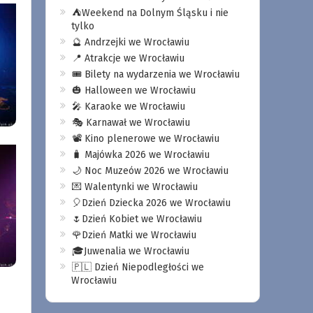
⛺️Weekend na Dolnym Śląsku i nie
tylko
🔮 Andrzejki we Wrocławiu
📍 Atrakcje we Wrocławiu
🎟️ Bilety na wydarzenia we Wrocławiu
🎃 Halloween we Wrocławiu
🎤 Karaoke we Wrocławiu
🎭 Karnawał we Wrocławiu
📽️ Kino plenerowe we Wrocławiu
🧳 Majówka 2026 we Wrocławiu
🌙 Noc Muzeów 2026 we Wrocławiu
💌 Walentynki we Wrocławiu
🎈Dzień Dziecka 2026 we Wrocławiu
🌷Dzień Kobiet we Wrocławiu
🌹Dzień Matki we Wrocławiu
🎓Juwenalia we Wrocławiu
🇵🇱 Dzień Niepodległości we
Wrocławiu