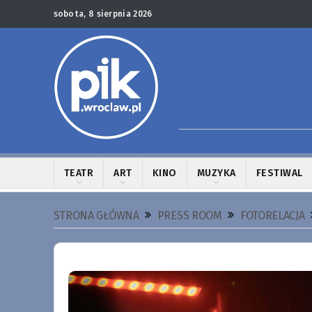
sobota, 8 sierpnia 2026
TEATR
ART
KINO
MUZYKA
FESTIWAL
STRONA GŁÓWNA
PRESS ROOM
FOTORELACJA