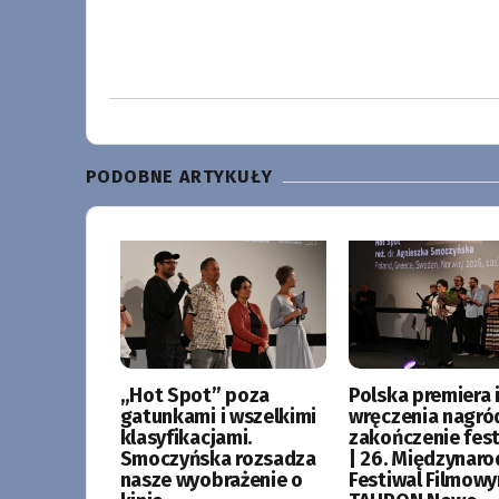
PODOBNE ARTYKUŁY
„Hot Spot” poza
Polska premiera i
gatunkami i wszelkimi
wręczenia nagró
klasyfikacjami.
zakończenie fes
Smoczyńska rozsadza
| 26. Międzynar
nasze wyobrażenie o
Festiwal Filmow