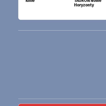
kinie
TAURON Nowe
Horyzonty