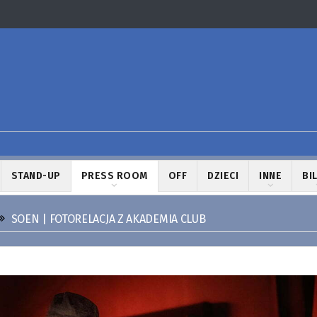
STAND-UP
PRESS ROOM
OFF
DZIECI
INNE
BI
SOEN | FOTORELACJA Z AKADEMIA CLUB