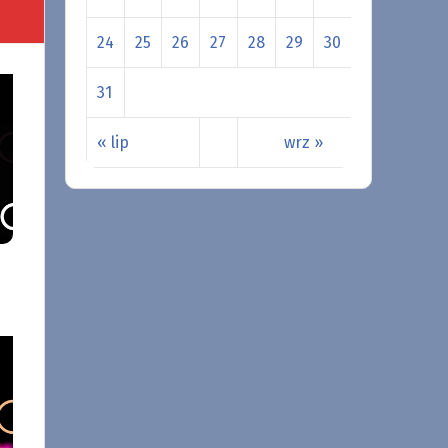
24
25
26
27
28
29
30
31
« lip
wrz »