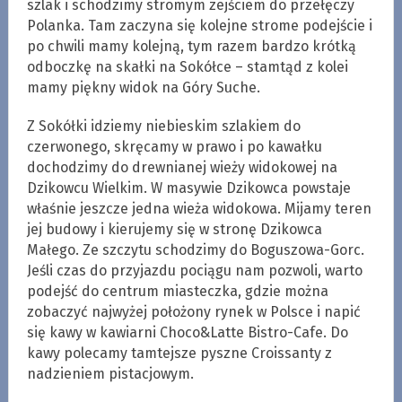
szlak i schodzimy stromym zejściem do przełęczy
Polanka. Tam zaczyna się kolejne strome podejście i
po chwili mamy kolejną, tym razem bardzo krótką
odboczkę na skałki na Sokółce – stamtąd z kolei
mamy piękny widok na Góry Suche.
Z Sokółki idziemy niebieskim szlakiem do
czerwonego, skręcamy w prawo i po kawałku
dochodzimy do drewnianej wieży widokowej na
Dzikowcu Wielkim. W masywie Dzikowca powstaje
właśnie jeszcze jedna wieża widokowa. Mijamy teren
jej budowy i kierujemy się w stronę Dzikowca
Małego. Ze szczytu schodzimy do Boguszowa-Gorc.
Jeśli czas do przyjazdu pociągu nam pozwoli, warto
podejść do centrum miasteczka, gdzie można
zobaczyć najwyżej położony rynek w Polsce i napić
się kawy w kawiarni Choco&Latte Bistro-Cafe. Do
kawy polecamy tamtejsze pyszne Croissanty z
nadzieniem pistacjowym.