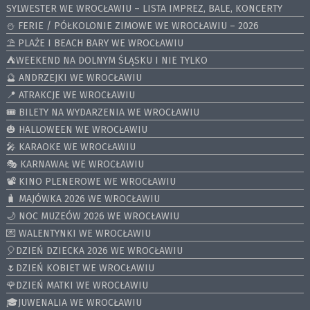
SYLWESTER WE WROCŁAWIU – LISTA IMPREZ, BALE, KONCERTY
⛄️ FERIE / PÓŁKOLONIE ZIMOWE WE WROCŁAWIU – 2026
⛱️ PLAŻE I BEACH BARY WE WROCŁAWIU
⛺️WEEKEND NA DOLNYM ŚLĄSKU I NIE TYLKO
🔮 ANDRZEJKI WE WROCŁAWIU
📍 ATRAKCJE WE WROCŁAWIU
🎟️ BILETY NA WYDARZENIA WE WROCŁAWIU
🎃 HALLOWEEN WE WROCŁAWIU
🎤 KARAOKE WE WROCŁAWIU
🎭 KARNAWAŁ WE WROCŁAWIU
📽️ KINO PLENEROWE WE WROCŁAWIU
🧳 MAJÓWKA 2026 WE WROCŁAWIU
🌙 NOC MUZEÓW 2026 WE WROCŁAWIU
💌 WALENTYNKI WE WROCŁAWIU
🎈DZIEŃ DZIECKA 2026 WE WROCŁAWIU
🌷DZIEŃ KOBIET WE WROCŁAWIU
🌹DZIEŃ MATKI WE WROCŁAWIU
🎓JUWENALIA WE WROCŁAWIU