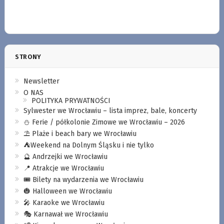
STRONY
Newsletter
O NAS
POLITYKA PRYWATNOŚCI
Sylwester we Wrocławiu – lista imprez, bale, koncerty
⛄️ Ferie / półkolonie Zimowe we Wrocławiu – 2026
⛱️ Plaże i beach bary we Wrocławiu
⛺️Weekend na Dolnym Śląsku i nie tylko
🔮 Andrzejki we Wrocławiu
📍 Atrakcje we Wrocławiu
🎟️ Bilety na wydarzenia we Wrocławiu
🎃 Halloween we Wrocławiu
🎤 Karaoke we Wrocławiu
🎭 Karnawał we Wrocławiu