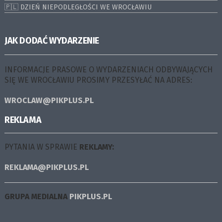
🇵🇱 DZIEŃ NIEPODLEGŁOŚCI WE WROCŁAWIU
JAK DODAĆ WYDARZENIE
INFORMACJE PRASOWE O WYDARZENIACH ODBYWAJĄCYCH
SIĘ WE WROCŁAWIU PROSIMY PRZESYŁAĆ NA ADRES:
WROCLAW@PIKPLUS.PL
REKLAMA
PYTANIA W SPRAWIE
REKLAMY:
REKLAMA@PIKPLUS.PL
GRUPA MEDIALNA
PIKPLUS.PL