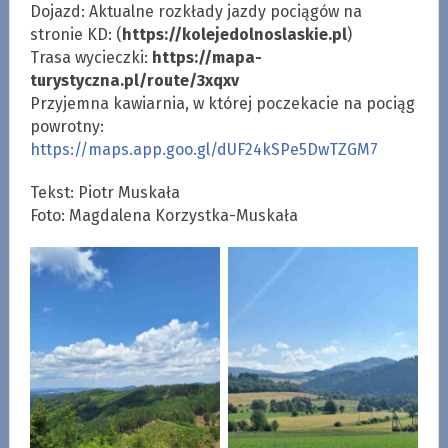
Dojazd: Aktualne rozkłady jazdy pociągów na
stronie KD: (
https://kolejedolnoslaskie.pl
)
Trasa wycieczki:
https://mapa-
turystyczna.pl/route/3xqxv
Przyjemna kawiarnia, w której poczekacie na pociąg
powrotny:
https://maps.app.goo.gl/dUF24kSPe5DwTZGM7
Tekst: Piotr Muskała
Foto: Magdalena Korzystka-Muskała