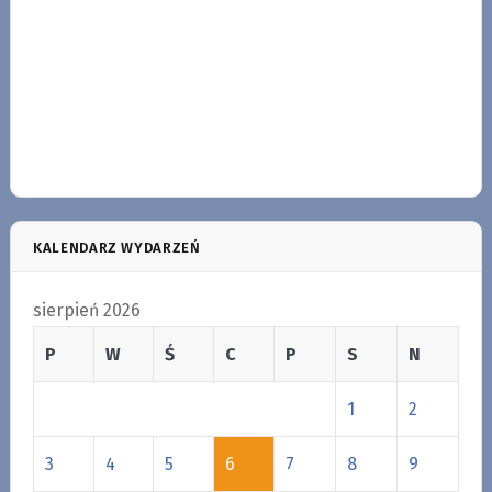
KALENDARZ WYDARZEŃ
sierpień 2026
P
W
Ś
C
P
S
N
1
2
3
4
5
6
7
8
9