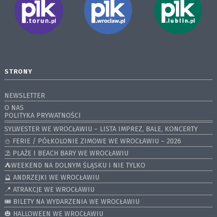
STRONY
NEWSLETTER
O NAS
POLITYKA PRYWATNOŚCI
SYLWESTER WE WROCŁAWIU – LISTA IMPREZ, BALE, KONCERTY
⛄️ FERIE / PÓŁKOLONIE ZIMOWE WE WROCŁAWIU – 2026
⛱️ PLAŻE I BEACH BARY WE WROCŁAWIU
⛺️WEEKEND NA DOLNYM ŚLĄSKU I NIE TYLKO
🔮 ANDRZEJKI WE WROCŁAWIU
📍 ATRAKCJE WE WROCŁAWIU
🎟️ BILETY NA WYDARZENIA WE WROCŁAWIU
🎃 HALLOWEEN WE WROCŁAWIU