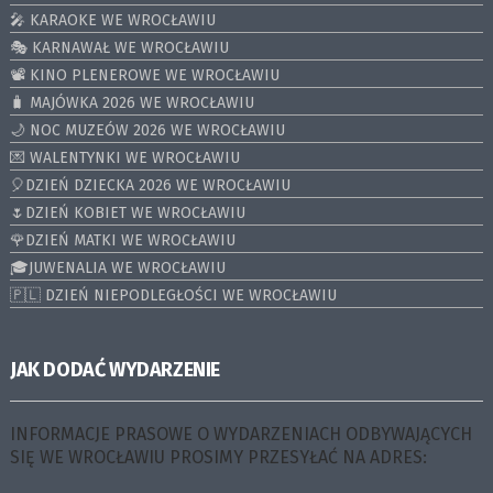
🎤 KARAOKE WE WROCŁAWIU
🎭 KARNAWAŁ WE WROCŁAWIU
📽️ KINO PLENEROWE WE WROCŁAWIU
🧳 MAJÓWKA 2026 WE WROCŁAWIU
🌙 NOC MUZEÓW 2026 WE WROCŁAWIU
💌 WALENTYNKI WE WROCŁAWIU
🎈DZIEŃ DZIECKA 2026 WE WROCŁAWIU
🌷DZIEŃ KOBIET WE WROCŁAWIU
🌹DZIEŃ MATKI WE WROCŁAWIU
🎓JUWENALIA WE WROCŁAWIU
🇵🇱 DZIEŃ NIEPODLEGŁOŚCI WE WROCŁAWIU
JAK DODAĆ WYDARZENIE
INFORMACJE PRASOWE O WYDARZENIACH ODBYWAJĄCYCH
SIĘ WE WROCŁAWIU PROSIMY PRZESYŁAĆ NA ADRES: