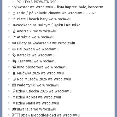
POLITYKA PRYWATNOŚCI
Sylwester we Wrocławiu – lista imprez, bale, koncerty
⛄️ Ferie / półkolonie Zimowe we Wrocławiu – 2026
⛱️ Plaże i beach bary we Wrocławiu
⛺️Weekend na Dolnym Śląsku i nie tylko
🔮 Andrzejki we Wrocławiu
📍 Atrakcje we Wrocławiu
🎟️ Bilety na wydarzenia we Wrocławiu
🎃 Halloween we Wrocławiu
🎤 Karaoke we Wrocławiu
🎭 Karnawał we Wrocławiu
📽️ Kino plenerowe we Wrocławiu
🧳 Majówka 2026 we Wrocławiu
🌙 Noc Muzeów 2026 we Wrocławiu
💌 Walentynki we Wrocławiu
🎈Dzień Dziecka 2026 we Wrocławiu
🌷Dzień Kobiet we Wrocławiu
🌹Dzień Matki we Wrocławiu
🎓Juwenalia we Wrocławiu
🇵🇱 Dzień Niepodległości we Wrocławiu