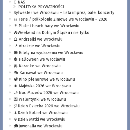
O NAS
POLITYKA PRYWATNOŚCI
Sylwester we Wrocławiu – lista imprez, bale, koncerty
⛄️ Ferie / półkolonie Zimowe we Wrocławiu – 2026
⛱️ Plaże i beach bary we Wrocławiu
⛺️Weekend na Dolnym Śląsku i nie tylko
🔮 Andrzejki we Wrocławiu
📍 Atrakcje we Wrocławiu
🎟️ Bilety na wydarzenia we Wrocławiu
🎃 Halloween we Wrocławiu
🎤 Karaoke we Wrocławiu
🎭 Karnawał we Wrocławiu
📽️ Kino plenerowe we Wrocławiu
🧳 Majówka 2026 we Wrocławiu
🌙 Noc Muzeów 2026 we Wrocławiu
💌 Walentynki we Wrocławiu
🎈Dzień Dziecka 2026 we Wrocławiu
🌷Dzień Kobiet we Wrocławiu
🌹Dzień Matki we Wrocławiu
🎓Juwenalia we Wrocławiu