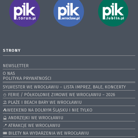
STRONY
NEWSLETTER
O NAS
POLITYKA PRYWATNOŚCI
SYLWESTER WE WROCŁAWIU – LISTA IMPREZ, BALE, KONCERTY
⛄️ FERIE / PÓŁKOLONIE ZIMOWE WE WROCŁAWIU – 2026
⛱️ PLAŻE I BEACH BARY WE WROCŁAWIU
⛺️WEEKEND NA DOLNYM ŚLĄSKU I NIE TYLKO
🔮 ANDRZEJKI WE WROCŁAWIU
📍 ATRAKCJE WE WROCŁAWIU
🎟️ BILETY NA WYDARZENIA WE WROCŁAWIU