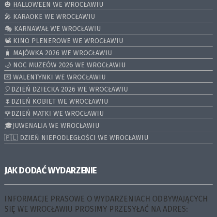
🎃 HALLOWEEN WE WROCŁAWIU
🎤 KARAOKE WE WROCŁAWIU
🎭 KARNAWAŁ WE WROCŁAWIU
📽️ KINO PLENEROWE WE WROCŁAWIU
🧳 MAJÓWKA 2026 WE WROCŁAWIU
🌙 NOC MUZEÓW 2026 WE WROCŁAWIU
💌 WALENTYNKI WE WROCŁAWIU
🎈DZIEŃ DZIECKA 2026 WE WROCŁAWIU
🌷DZIEŃ KOBIET WE WROCŁAWIU
🌹DZIEŃ MATKI WE WROCŁAWIU
🎓JUWENALIA WE WROCŁAWIU
🇵🇱 DZIEŃ NIEPODLEGŁOŚCI WE WROCŁAWIU
JAK DODAĆ WYDARZENIE
INFORMACJE PRASOWE O WYDARZENIACH ODBYWAJĄCYCH
SIĘ WE WROCŁAWIU PROSIMY PRZESYŁAĆ NA ADRES: