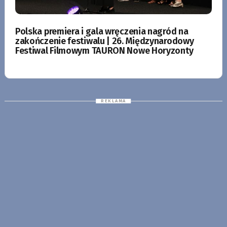
Polska premiera i gala wręczenia nagród na
zakończenie festiwalu | 26. Międzynarodowy
Festiwal Filmowym TAURON Nowe Horyzonty