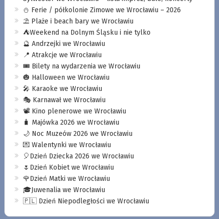
⛄️ Ferie / półkolonie Zimowe we Wrocławiu – 2026
⛱️ Plaże i beach bary we Wrocławiu
⛺️Weekend na Dolnym Śląsku i nie tylko
🔮 Andrzejki we Wrocławiu
📍 Atrakcje we Wrocławiu
🎟️ Bilety na wydarzenia we Wrocławiu
🎃 Halloween we Wrocławiu
🎤 Karaoke we Wrocławiu
🎭 Karnawał we Wrocławiu
📽️ Kino plenerowe we Wrocławiu
🧳 Majówka 2026 we Wrocławiu
🌙 Noc Muzeów 2026 we Wrocławiu
💌 Walentynki we Wrocławiu
🎈Dzień Dziecka 2026 we Wrocławiu
🌷Dzień Kobiet we Wrocławiu
🌹Dzień Matki we Wrocławiu
🎓Juwenalia we Wrocławiu
🇵🇱 Dzień Niepodległości we Wrocławiu