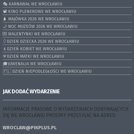
🎭 KARNAWAŁ WE WROCŁAWIU
📽️ KINO PLENEROWE WE WROCŁAWIU
🧳 MAJÓWKA 2026 WE WROCŁAWIU
🌙 NOC MUZEÓW 2026 WE WROCŁAWIU
💌 WALENTYNKI WE WROCŁAWIU
🎈DZIEŃ DZIECKA 2026 WE WROCŁAWIU
🌷DZIEŃ KOBIET WE WROCŁAWIU
🌹DZIEŃ MATKI WE WROCŁAWIU
🎓JUWENALIA WE WROCŁAWIU
🇵🇱 DZIEŃ NIEPODLEGŁOŚCI WE WROCŁAWIU
JAK DODAĆ WYDARZENIE
INFORMACJE PRASOWE O WYDARZENIACH ODBYWAJĄCYCH
SIĘ WE WROCŁAWIU PROSIMY PRZESYŁAĆ NA ADRES:
WROCLAW@PIKPLUS.PL