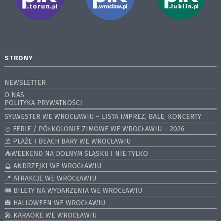
STRONY
NEWSLETTER
O NAS
POLITYKA PRYWATNOŚCI
SYLWESTER WE WROCŁAWIU – LISTA IMPREZ, BALE, KONCERTY
⛄️ FERIE / PÓŁKOLONIE ZIMOWE WE WROCŁAWIU – 2026
⛱️ PLAŻE I BEACH BARY WE WROCŁAWIU
⛺️WEEKEND NA DOLNYM ŚLĄSKU I NIE TYLKO
🔮 ANDRZEJKI WE WROCŁAWIU
📍 ATRAKCJE WE WROCŁAWIU
🎟️ BILETY NA WYDARZENIA WE WROCŁAWIU
🎃 HALLOWEEN WE WROCŁAWIU
🎤 KARAOKE WE WROCŁAWIU