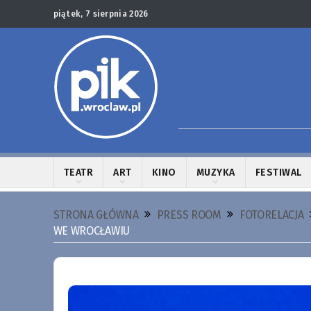
piątek, 7 sierpnia 2026
TEATR
ART
KINO
MUZYKA
FESTIWAL
STRONA GŁÓWNA
PRESS ROOM
FOTORELACJA
WE WROCŁAWIU