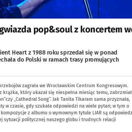
a gwiazda pop&soul z koncertem w
cient Heart z 1988 roku sprzedał się w ponad
echała do Polski w ramach trasy promujących
ch przebojów zagrała we Wrocławskim Centrum Kongresowym.
 krążka, który ukazał się niespełna miesiąc temu, zabrzmiał
”czy „Cathedral Song”. Jak Tanita Tikaram sama przyznała,
ły w czasie, gdy szukała odpowiedzi na wiele pytań; w tym o
 kompozycje z albumu o wymownym tytule LIAR są odpowiedzi
ytuacji politycznej naszego globu i trudnych relacji