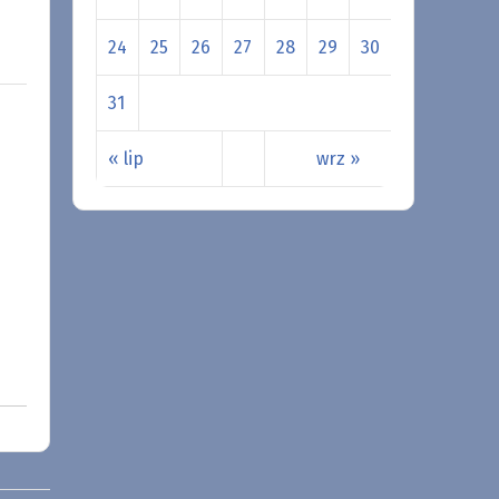
24
25
26
27
28
29
30
31
« lip
wrz »