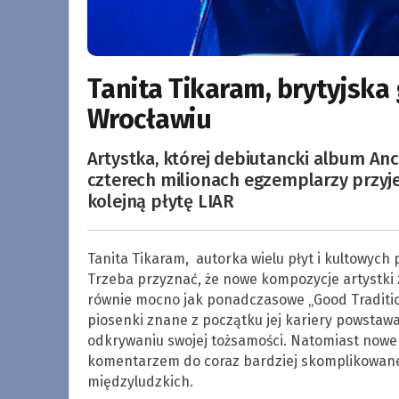
Tanita Tikaram, brytyjsk
Wrocławiu
Artystka, której debiutancki album An
czterech milionach egzemplarzy przyj
kolejną płytę LIAR
Tanita Tikaram, autorka wielu płyt i kultowy
Trzeba przyznać, że nowe kompozycje artystki z
równie mocno jak ponadczasowe „Good Tradition
piosenki znane z początku jej kariery powstawa
odkrywaniu swojej tożsamości. Natomiast nowe
komentarzem do coraz bardziej skomplikowanej s
międzyludzkich.