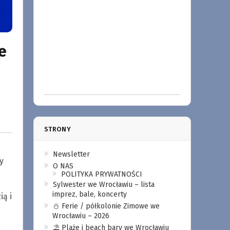
e
STRONY
Newsletter
y
O NAS
POLITYKA PRYWATNOŚCI
Sylwester we Wrocławiu – lista
imprez, bale, koncerty
ą i
⛄️ Ferie / półkolonie Zimowe we
Wrocławiu – 2026
⛱️ Plaże i beach bary we Wrocławiu