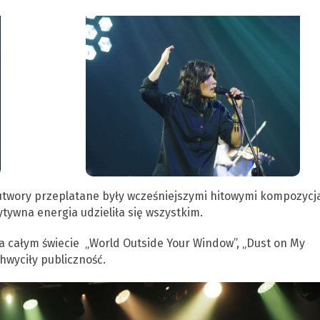
e utwory przeplatane były wcześniejszymi hitowymi kompozycj
ytywna energia udzieliła się wszystkim.
 całym świecie „World Outside Your Window”, „Dust on My
chwyciły publiczność.