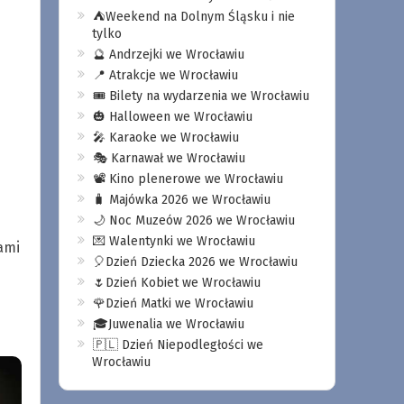
⛺️Weekend na Dolnym Śląsku i nie
tylko
🔮 Andrzejki we Wrocławiu
📍 Atrakcje we Wrocławiu
🎟️ Bilety na wydarzenia we Wrocławiu
🎃 Halloween we Wrocławiu
🎤 Karaoke we Wrocławiu
🎭 Karnawał we Wrocławiu
📽️ Kino plenerowe we Wrocławiu
🧳 Majówka 2026 we Wrocławiu
🌙 Noc Muzeów 2026 we Wrocławiu
💌 Walentynki we Wrocławiu
ami
🎈Dzień Dziecka 2026 we Wrocławiu
🌷Dzień Kobiet we Wrocławiu
🌹Dzień Matki we Wrocławiu
🎓Juwenalia we Wrocławiu
🇵🇱 Dzień Niepodległości we
Wrocławiu