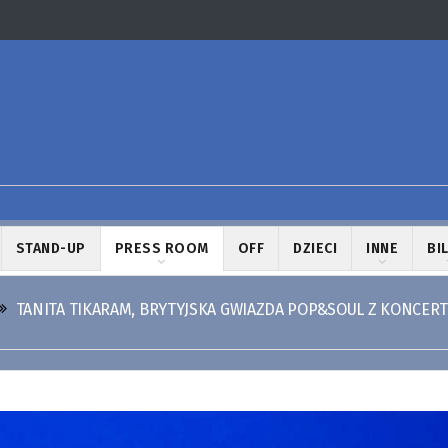
STAND-UP
PRESS ROOM
OFF
DZIECI
INNE
BI
TANITA TIKARAM, BRYTYJSKA GWIAZDA POP&SOUL Z KONCER