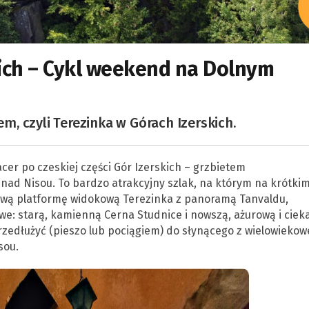
kich – Cykl weekend na Dolnym
, czyli Terezinka w Górach Izerskich.
cer po czeskiej części Gór Izerskich – grzbietem
nad Nisou. To bardzo atrakcyjny szlak, na którym na krótki
kawą platformę widokową Terezinka z panoramą Tanvaldu,
we: starą, kamienną Cerna Studnice i nowszą, ażurową i ciek
zedłużyć (pieszo lub pociągiem) do słynącego z wielowiekow
sou.