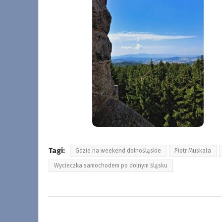
Tagi:
Gdzie na weekend dolnośląskie
Piotr Muskała
Wycieczka samochodem po dolnym śląsku