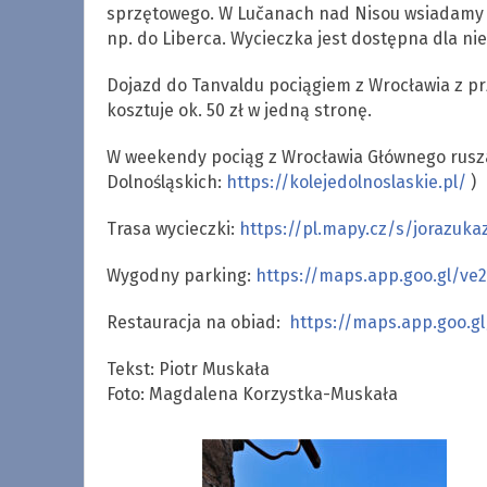
sprzętowego. W Lučanach nad Nisou wsiadamy 
np. do Liberca. Wycieczka jest dostępna dla n
Dojazd do Tanvaldu pociągiem z Wrocławia z prz
kosztuje ok. 50 zł w jedną stronę.
W weekendy pociąg z Wrocławia Głównego rusza 
Dolnośląskich:
https://kolejedolnoslaskie.pl/
)
Trasa wycieczki:
https://pl.mapy.cz/s/jorazuka
Wygodny parking:
https://maps.app.goo.gl/v
Restauracja na obiad:
https://maps.app.goo.g
Tekst: Piotr Muskała
Foto: Magdalena Korzystka-Muskała