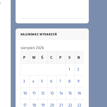
ę
KALENDARZ WYDARZEŃ
sierpień 2026
P
W
Ś
C
P
S
N
1
2
3
4
5
6
7
8
9
10
11
12
13
14
15
16
17
18
19
20
21
22
23