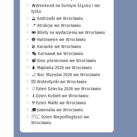
⛺️Weekend na Dolnym Śląsku i nie
tylko
🔮 Andrzejki we Wrocławiu
📍 Atrakcje we Wrocławiu
🎟️ Bilety na wydarzenia we Wrocławiu
🎃 Halloween we Wrocławiu
🎤 Karaoke we Wrocławiu
🎭 Karnawał we Wrocławiu
📽️ Kino plenerowe we Wrocławiu
🧳 Majówka 2026 we Wrocławiu
🌙 Noc Muzeów 2026 we Wrocławiu
💌 Walentynki we Wrocławiu
🎈Dzień Dziecka 2026 we Wrocławiu
🌷Dzień Kobiet we Wrocławiu
🌹Dzień Matki we Wrocławiu
🎓Juwenalia we Wrocławiu
🇵🇱 Dzień Niepodległości we
Wrocławiu