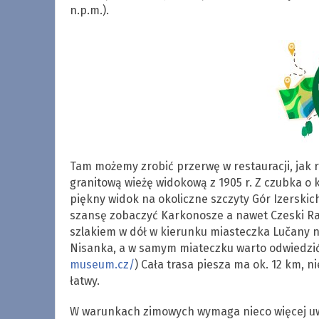
n.p.m.).
Tam możemy zrobić przerwę w restauracji, jak 
granitową wieżę widokową z 1905 r. Z czubka o 
piękny widok na okoliczne szczyty Gór Izerskic
szansę zobaczyć Karkonosze a nawet Czeski Ra
szlakiem w dół w kierunku miasteczka Lučany n
Nisanka, a w samym miateczku warto odwiedzi
museum.cz/
) Cała trasa piesza ma ok. 12 km, n
łatwy.
W warunkach zimowych wymaga nieco więcej uw