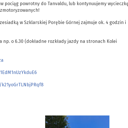
w pociąg powrotny do Tanvaldu, lub kontynuujemy wycieczk
iezmotoryzowanych!
esiadką w Szklarskiej Porębie Górnej zajmuje ok. 4 godzin i
np. o 6.30 (dokładne rozkłady jazdy na stronach Kolei
za
e21EdM1nUzYkduE6
l/k21yoGrTLNbjPRqf8