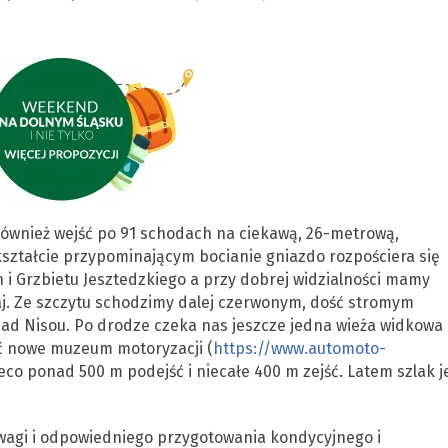
również wejść po 91 schodach na ciekawą, 26-metrową,
kształcie przypominającym bocianie gniazdo rozpościera się
h i Grzbietu Jesztedzkiego a przy dobrej widzialności mamy
j. Ze szczytu schodzimy dalej czerwonym, dość stromym
ad Nisou. Po drodze czeka nas jeszcze jedna wieża widkowa 
ć nowe muzeum motoryzacji (
https://www.automoto-
ieco ponad 500 m podejść i niecałe 400 m zejść. Latem szlak j
agi i odpowiedniego przygotowania kondycyjnego i