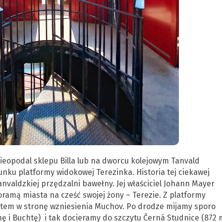
ieopodal sklepu Billa lub na dworcu kolejowym Tanvald
ku platformy widokowej Terezinka. Historia tej ciekawej
Tanvaldzkiej przędzalni bawełny. Jej właściciel Johann Mayer
ramą miasta na cześć swojej żony – Terezie. Z platformy
etem w stronę wzniesienia Muchov. Po drodze mijamy sporo
ę i Buchtę) i tak docieramy do szczytu Černá Studnice (872 