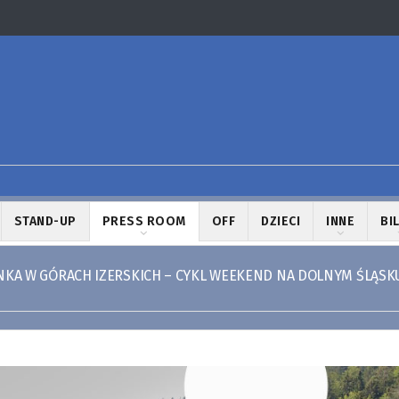
STAND-UP
PRESS ROOM
OFF
DZIECI
INNE
BI
NKA W GÓRACH IZERSKICH – CYKL WEEKEND NA DOLNYM ŚLĄSKU