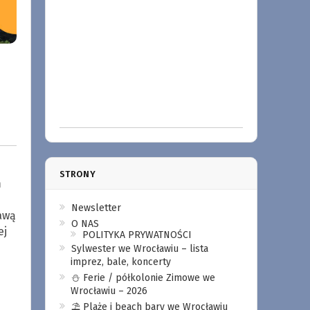
STRONY
m
Newsletter
awą
O NAS
ej
POLITYKA PRYWATNOŚCI
Sylwester we Wrocławiu – lista
imprez, bale, koncerty
⛄️ Ferie / półkolonie Zimowe we
Wrocławiu – 2026
⛱️ Plaże i beach bary we Wrocławiu