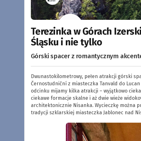
Terezinka w Górach Izers
Śląsku i nie tylko
Górski spacer z romantycznym akcentem
Dwunastokilometrowy, pełen atrakcji górski spa
Černostudniční z miasteczka Tanvald do Lucan 
odcinku mijamy kilka atrakcji – wyjątkowo cie
ciekawe formacje skalne i aż dwie wieże widoko
architektonicznie Nisanka. Wycieczkę można pr
tradycji szklarskiej miasteczka Jablonec nad Ni