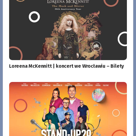
Loreena McKennitt | koncert we Wrocławiu – Bilety