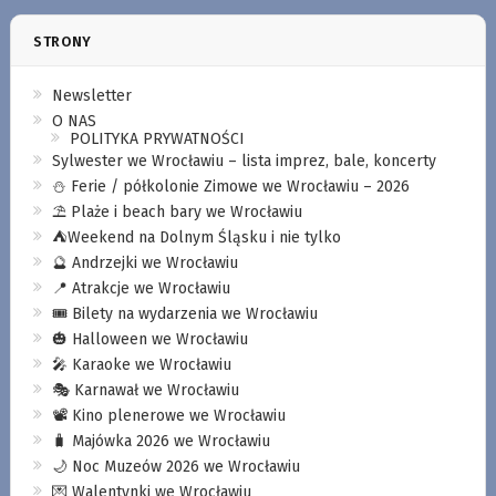
STRONY
Newsletter
O NAS
POLITYKA PRYWATNOŚCI
Sylwester we Wrocławiu – lista imprez, bale, koncerty
⛄️ Ferie / półkolonie Zimowe we Wrocławiu – 2026
⛱️ Plaże i beach bary we Wrocławiu
⛺️Weekend na Dolnym Śląsku i nie tylko
🔮 Andrzejki we Wrocławiu
📍 Atrakcje we Wrocławiu
🎟️ Bilety na wydarzenia we Wrocławiu
🎃 Halloween we Wrocławiu
🎤 Karaoke we Wrocławiu
🎭 Karnawał we Wrocławiu
📽️ Kino plenerowe we Wrocławiu
🧳 Majówka 2026 we Wrocławiu
🌙 Noc Muzeów 2026 we Wrocławiu
💌 Walentynki we Wrocławiu