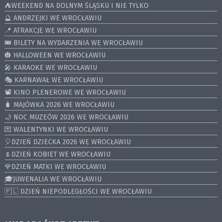
⛺️WEEKEND NA DOLNYM ŚLĄSKU I NIE TYLKO
🔮 ANDRZEJKI WE WROCŁAWIU
📍 ATRAKCJE WE WROCŁAWIU
🎟️ BILETY NA WYDARZENIA WE WROCŁAWIU
🎃 HALLOWEEN WE WROCŁAWIU
🎤 KARAOKE WE WROCŁAWIU
🎭 KARNAWAŁ WE WROCŁAWIU
📽️ KINO PLENEROWE WE WROCŁAWIU
🧳 MAJÓWKA 2026 WE WROCŁAWIU
🌙 NOC MUZEÓW 2026 WE WROCŁAWIU
💌 WALENTYNKI WE WROCŁAWIU
🎈DZIEŃ DZIECKA 2026 WE WROCŁAWIU
🌷DZIEŃ KOBIET WE WROCŁAWIU
🌹DZIEŃ MATKI WE WROCŁAWIU
🎓JUWENALIA WE WROCŁAWIU
🇵🇱 DZIEŃ NIEPODLEGŁOŚCI WE WROCŁAWIU