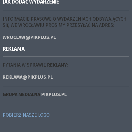
JAK DODAĆ WYDARZENIE
INFORMACJE PRASOWE O WYDARZENIACH ODBYWAJĄCYCH
SIĘ WE WROCŁAWIU PROSIMY PRZESYŁAĆ NA ADRES:
WROCLAW@PIKPLUS.PL
REKLAMA
PYTANIA W SPRAWIE
REKLAMY:
REKLAMA@PIKPLUS.PL
GRUPA MEDIALNA
PIKPLUS.PL
POBIERZ NASZE LOGO