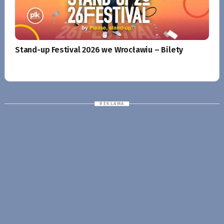
Stand-up Festival 2026 we Wrocławiu – Bilety