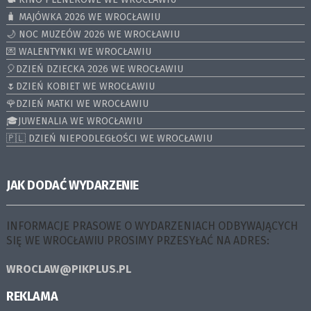
🧳 MAJÓWKA 2026 WE WROCŁAWIU
🌙 NOC MUZEÓW 2026 WE WROCŁAWIU
💌 WALENTYNKI WE WROCŁAWIU
🎈DZIEŃ DZIECKA 2026 WE WROCŁAWIU
🌷DZIEŃ KOBIET WE WROCŁAWIU
🌹DZIEŃ MATKI WE WROCŁAWIU
🎓JUWENALIA WE WROCŁAWIU
🇵🇱 DZIEŃ NIEPODLEGŁOŚCI WE WROCŁAWIU
JAK DODAĆ WYDARZENIE
INFORMACJE PRASOWE O WYDARZENIACH ODBYWAJĄCYCH
SIĘ WE WROCŁAWIU PROSIMY PRZESYŁAĆ NA ADRES:
WROCLAW@PIKPLUS.PL
REKLAMA