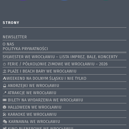
STRONY
NEWSLETTER
O NAS
POLITYKA PRYWATNOŚCI
SYLWESTER WE WROCŁAWIU – LISTA IMPREZ, BALE, KONCERTY
⛄️ FERIE / PÓŁKOLONIE ZIMOWE WE WROCŁAWIU – 2026
⛱️ PLAŻE I BEACH BARY WE WROCŁAWIU
⛺️WEEKEND NA DOLNYM ŚLĄSKU I NIE TYLKO
🔮 ANDRZEJKI WE WROCŁAWIU
📍 ATRAKCJE WE WROCŁAWIU
🎟️ BILETY NA WYDARZENIA WE WROCŁAWIU
🎃 HALLOWEEN WE WROCŁAWIU
🎤 KARAOKE WE WROCŁAWIU
🎭 KARNAWAŁ WE WROCŁAWIU
📽️ KINO PLENEROWE WE WROCŁAWIU