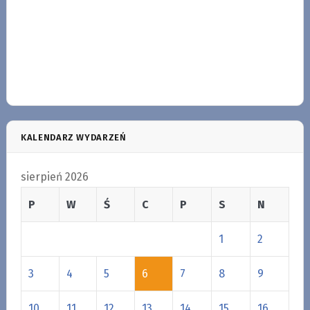
KALENDARZ WYDARZEŃ
sierpień 2026
P
W
Ś
C
P
S
N
1
2
3
4
5
6
7
8
9
10
11
12
13
14
15
16