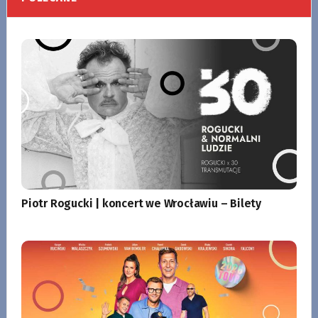
Piotr Rogucki | koncert we Wrocławiu – Bilety