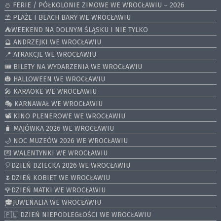
⛄️ FERIE / PÓŁKOLONIE ZIMOWE WE WROCŁAWIU – 2026
⛱️ PLAŻE I BEACH BARY WE WROCŁAWIU
⛺️WEEKEND NA DOLNYM ŚLĄSKU I NIE TYLKO
🔮 ANDRZEJKI WE WROCŁAWIU
📍 ATRAKCJE WE WROCŁAWIU
🎟️ BILETY NA WYDARZENIA WE WROCŁAWIU
🎃 HALLOWEEN WE WROCŁAWIU
🎤 KARAOKE WE WROCŁAWIU
🎭 KARNAWAŁ WE WROCŁAWIU
📽️ KINO PLENEROWE WE WROCŁAWIU
🧳 MAJÓWKA 2026 WE WROCŁAWIU
🌙 NOC MUZEÓW 2026 WE WROCŁAWIU
💌 WALENTYNKI WE WROCŁAWIU
🎈DZIEŃ DZIECKA 2026 WE WROCŁAWIU
🌷DZIEŃ KOBIET WE WROCŁAWIU
🌹DZIEŃ MATKI WE WROCŁAWIU
🎓JUWENALIA WE WROCŁAWIU
🇵🇱 DZIEŃ NIEPODLEGŁOŚCI WE WROCŁAWIU