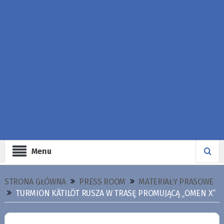
Menu
STRONA GŁÓWNA
PRESS ROOM
MATERIAŁY PRASOWE
TURMION KÄTILÖT RUSZA W TRASĘ PROMUJĄCĄ „OMEN X”