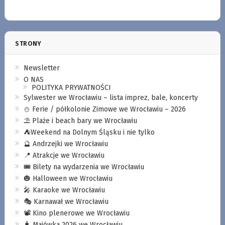
STRONY
Newsletter
O NAS
POLITYKA PRYWATNOŚCI
Sylwester we Wrocławiu – lista imprez, bale, koncerty
⛄️ Ferie / półkolonie Zimowe we Wrocławiu – 2026
⛱️ Plaże i beach bary we Wrocławiu
⛺️Weekend na Dolnym Śląsku i nie tylko
🔮 Andrzejki we Wrocławiu
📍 Atrakcje we Wrocławiu
🎟️ Bilety na wydarzenia we Wrocławiu
🎃 Halloween we Wrocławiu
🎤 Karaoke we Wrocławiu
🎭 Karnawał we Wrocławiu
📽️ Kino plenerowe we Wrocławiu
🧳 Majówka 2026 we Wrocławiu