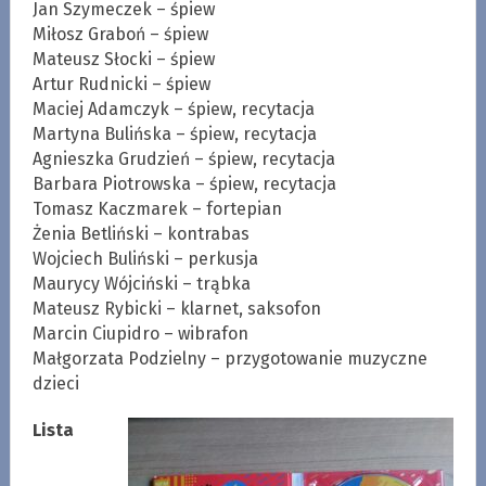
Jan Szymeczek – śpiew
Miłosz Graboń – śpiew
Mateusz Słocki – śpiew
Artur Rudnicki – śpiew
Maciej Adamczyk – śpiew, recytacja
Martyna Bulińska – śpiew, recytacja
Agnieszka Grudzień – śpiew, recytacja
Barbara Piotrowska – śpiew, recytacja
Tomasz Kaczmarek – fortepian
Żenia Betliński – kontrabas
Wojciech Buliński – perkusja
Maurycy Wójciński – trąbka
Mateusz Rybicki – klarnet, saksofon
Marcin Ciupidro – wibrafon
Małgorzata Podzielny – przygotowanie muzyczne
dzieci
Lista