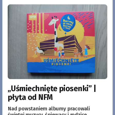
„Uśmiechnięte piosenki” |
płyta od NFM
Nad powstaniem albumy pracowali
świetni muzycy, śpiewacy i rodzice.