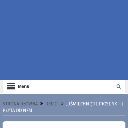
Menu
STRONA GŁÓWNA
DZIECI
„UŚMIECHNIĘTE PIOSENKI” |
PŁYTA OD NFM