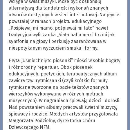
wciąga w świat muzyki. Może być doskonałą
alternatywą dla tandetności wykonań znanych
utworów dostępnych w sieci internetowej. Na płycie
powstałej w ramach projektu edukacyjnego
„Pośpiewaj mi mamo, pośpiewaj mi tato” nawet
tradycyjna wyliczanka „Siała baba mak” brzmi jak
symfonia na głosy i perkusję zaaranżowana w
niespotykanym wyczuciem smaku i formy.
Płyta „Uśmiechnięte piosenki” mieści w sobie bogaty
i różnorodny repertuar. Obok piosenek
edukacyjnych, poetyckich, terapeutycznych album
zawiera tzw. rytmiczanki (czyli krótkie formuły
rytmiczne tworzone na bazie tekstów znanych
wierszyków wykonywane w różnych metrach
muzycznych). W nagraniach śpiewają dzieci i dorośli.
Nad powstaniem albumy pracowali świetni muzycy,
śpiewacy i rodzice. Młodych artystów przygotowała
Małgorzata Podzielny, dyrektorka Chóru
Dziewczęcego NFM.