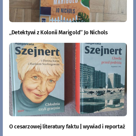
„Detektywi z Kolonii Marigold” Jo Nichols
O cesarzowej literatury faktu | wywiad i reportaż