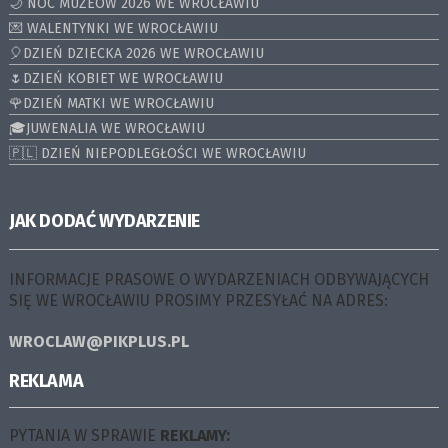
🌙 NOC MUZEÓW 2026 WE WROCŁAWIU
💌 WALENTYNKI WE WROCŁAWIU
🎈DZIEŃ DZIECKA 2026 WE WROCŁAWIU
🌷DZIEŃ KOBIET WE WROCŁAWIU
🌹DZIEŃ MATKI WE WROCŁAWIU
🎓JUWENALIA WE WROCŁAWIU
🇵🇱 DZIEŃ NIEPODLEGŁOŚCI WE WROCŁAWIU
JAK DODAĆ WYDARZENIE
INFORMACJE PRASOWE O WYDARZENIACH ODBYWAJĄCYCH
SIĘ WE WROCŁAWIU PROSIMY PRZESYŁAĆ NA ADRES:
WROCLAW@PIKPLUS.PL
REKLAMA
PYTANIA W SPRAWIE
REKLAMY: