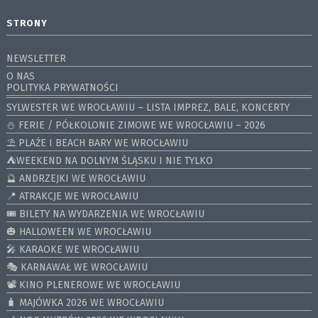
STRONY
NEWSLETTER
O NAS
POLITYKA PRYWATNOŚCI
SYLWESTER WE WROCŁAWIU – LISTA IMPREZ, BALE, KONCERTY
⛄️ FERIE / PÓŁKOLONIE ZIMOWE WE WROCŁAWIU – 2026
⛱️ PLAŻE I BEACH BARY WE WROCŁAWIU
⛺️WEEKEND NA DOLNYM ŚLĄSKU I NIE TYLKO
🔮 ANDRZEJKI WE WROCŁAWIU
📍 ATRAKCJE WE WROCŁAWIU
🎟️ BILETY NA WYDARZENIA WE WROCŁAWIU
🎃 HALLOWEEN WE WROCŁAWIU
🎤 KARAOKE WE WROCŁAWIU
🎭 KARNAWAŁ WE WROCŁAWIU
📽️ KINO PLENEROWE WE WROCŁAWIU
🧳 MAJÓWKA 2026 WE WROCŁAWIU