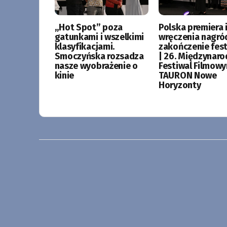
„Hot Spot” poza
Polska premiera i
gatunkami i wszelkimi
wręczenia nagró
klasyfikacjami.
zakończenie fes
Smoczyńska rozsadza
| 26. Międzynar
nasze wyobrażenie o
Festiwal Filmow
kinie
TAURON Nowe
Horyzonty