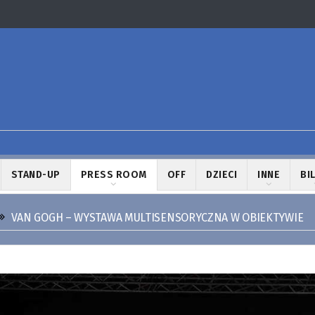
STAND-UP
PRESS ROOM
OFF
DZIECI
INNE
BI
VAN GOGH – WYSTAWA MULTISENSORYCZNA W OBIEKTYWIE