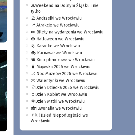
⛺️Weekend na Dolnym Śląsku i nie
tylko
🔮 Andrzejki we Wrocławiu
📍 Atrakcje we Wrocławiu
🎟️ Bilety na wydarzenia we Wrocławiu
🎃 Halloween we Wrocławiu
🎤 Karaoke we Wrocławiu
🎭 Karnawał we Wrocławiu
📽️ Kino plenerowe we Wrocławiu
🧳 Majówka 2026 we Wrocławiu
🌙 Noc Muzeów 2026 we Wrocławiu
💌 Walentynki we Wrocławiu
🎈Dzień Dziecka 2026 we Wrocławiu
🌷Dzień Kobiet we Wrocławiu
🌹Dzień Matki we Wrocławiu
🎓Juwenalia we Wrocławiu
🇵🇱 Dzień Niepodległości we
Wrocławiu