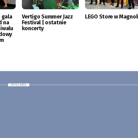
 gala
Vertigo Summer Jazz
LEGO Store w Magnoli
d na
Festival | ostatnie
tiwalu
koncerty
odowy
ym