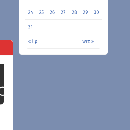
24
25
26
27
28
29
30
31
« lip
wrz »