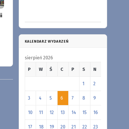
i
KALENDARZ WYDARZEŃ
sierpień 2026
P
W
Ś
C
P
S
N
1
2
3
4
5
6
7
8
9
10
11
12
13
14
15
16
17
18
19
20
21
22
23