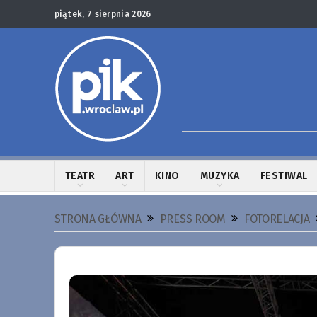
piątek, 7 sierpnia 2026
TEATR
ART
KINO
MUZYKA
FESTIWAL
STRONA GŁÓWNA
PRESS ROOM
FOTORELACJA