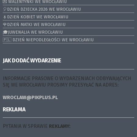
💌 WALENTYNKI WE WROCŁAWIU
🎈DZIEŃ DZIECKA 2026 WE WROCŁAWIU
🌷DZIEŃ KOBIET WE WROCŁAWIU
🌹DZIEŃ MATKI WE WROCŁAWIU
🎓JUWENALIA WE WROCŁAWIU
🇵🇱 DZIEŃ NIEPODLEGŁOŚCI WE WROCŁAWIU
JAK DODAĆ WYDARZENIE
INFORMACJE PRASOWE O WYDARZENIACH ODBYWAJĄCYCH
SIĘ WE WROCŁAWIU PROSIMY PRZESYŁAĆ NA ADRES:
WROCLAW@PIKPLUS.PL
REKLAMA
PYTANIA W SPRAWIE
REKLAMY: