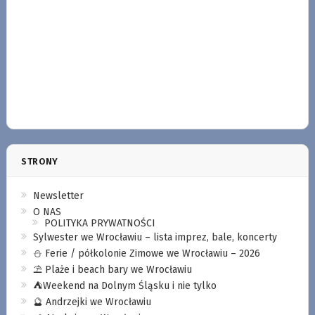
STRONY
Newsletter
O NAS
POLITYKA PRYWATNOŚCI
Sylwester we Wrocławiu – lista imprez, bale, koncerty
⛄️ Ferie / półkolonie Zimowe we Wrocławiu – 2026
⛱️ Plaże i beach bary we Wrocławiu
⛺️Weekend na Dolnym Śląsku i nie tylko
🔮 Andrzejki we Wrocławiu