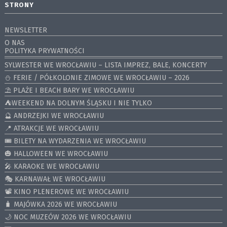
STRONY
NEWSLETTER
O NAS
POLITYKA PRYWATNOŚCI
SYLWESTER WE WROCŁAWIU – LISTA IMPREZ, BALE, KONCERTY
⛄️ FERIE / PÓŁKOLONIE ZIMOWE WE WROCŁAWIU – 2026
⛱️ PLAŻE I BEACH BARY WE WROCŁAWIU
⛺️WEEKEND NA DOLNYM ŚLĄSKU I NIE TYLKO
🔮 ANDRZEJKI WE WROCŁAWIU
📍 ATRAKCJE WE WROCŁAWIU
🎟️ BILETY NA WYDARZENIA WE WROCŁAWIU
🎃 HALLOWEEN WE WROCŁAWIU
🎤 KARAOKE WE WROCŁAWIU
🎭 KARNAWAŁ WE WROCŁAWIU
📽️ KINO PLENEROWE WE WROCŁAWIU
🧳 MAJÓWKA 2026 WE WROCŁAWIU
🌙 NOC MUZEÓW 2026 WE WROCŁAWIU