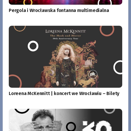
Pergola i Wrocławska fontanna multimedialna
Loreena McKennitt | koncert we Wrocławiu – Bilety