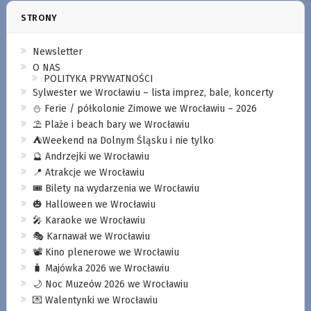
STRONY
Newsletter
O NAS
POLITYKA PRYWATNOŚCI
Sylwester we Wrocławiu – lista imprez, bale, koncerty
⛄️ Ferie / półkolonie Zimowe we Wrocławiu – 2026
⛱️ Plaże i beach bary we Wrocławiu
⛺️Weekend na Dolnym Śląsku i nie tylko
🔮 Andrzejki we Wrocławiu
📍 Atrakcje we Wrocławiu
🎟️ Bilety na wydarzenia we Wrocławiu
🎃 Halloween we Wrocławiu
🎤 Karaoke we Wrocławiu
🎭 Karnawał we Wrocławiu
📽️ Kino plenerowe we Wrocławiu
🧳 Majówka 2026 we Wrocławiu
🌙 Noc Muzeów 2026 we Wrocławiu
💌 Walentynki we Wrocławiu