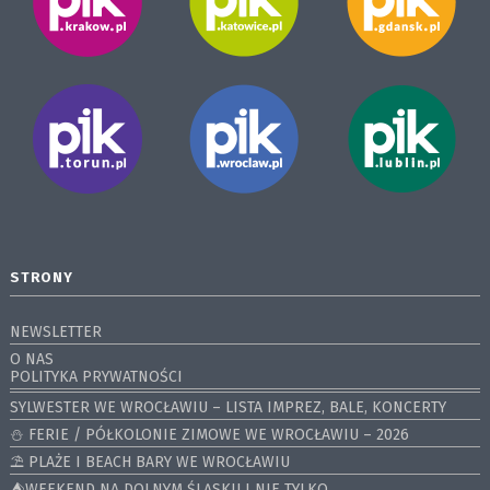
STRONY
NEWSLETTER
O NAS
POLITYKA PRYWATNOŚCI
SYLWESTER WE WROCŁAWIU – LISTA IMPREZ, BALE, KONCERTY
⛄️ FERIE / PÓŁKOLONIE ZIMOWE WE WROCŁAWIU – 2026
⛱️ PLAŻE I BEACH BARY WE WROCŁAWIU
⛺️WEEKEND NA DOLNYM ŚLĄSKU I NIE TYLKO