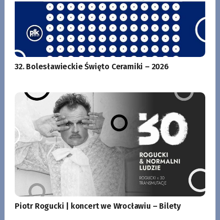
32. Bolesławieckie Święto Ceramiki – 2026
Piotr Rogucki | koncert we Wrocławiu – Bilety