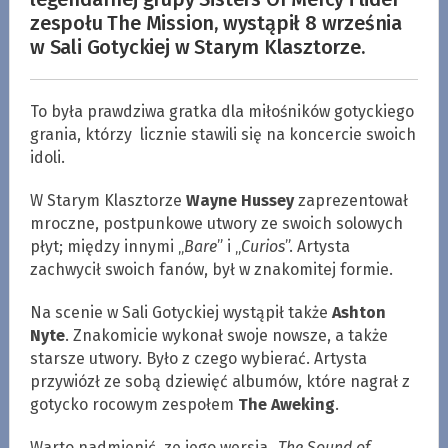
zespołu The Mission, wystąpił 8 września
w Sali Gotyckiej w Starym Klasztorze.
To była prawdziwa gratka dla miłośników gotyckiego
grania, którzy licznie stawili się na koncercie swoich
idoli.
W Starym Klasztorze
Wayne Hussey
zaprezentował
mroczne, postpunkowe utwory ze swoich solowych
płyt; między innymi „
Bare
” i „
Curios
”. Artysta
zachwycił swoich fanów, był w znakomitej formie.
Na scenie w Sali Gotyckiej wystąpił także
Ashton
Nyte
. Znakomicie wykonał swoje nowsze, a także
starsze utwory. Było z czego wybierać. Artysta
przywiózł ze sobą dziewięć albumów, które nagrał z
gotycko rocowym zespołem
The Aweking
.
Warto nadmienić, ze jego wersja „
The Sound of