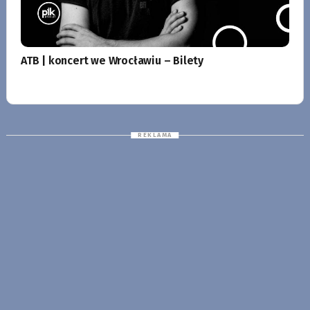
ATB | koncert we Wrocławiu – Bilety