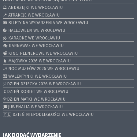
🔮 ANDRZEJKI WE WROCŁAWIU
📍 ATRAKCJE WE WROCŁAWIU
🎟️ BILETY NA WYDARZENIA WE WROCŁAWIU
🎃 HALLOWEEN WE WROCŁAWIU
🎤 KARAOKE WE WROCŁAWIU
🎭 KARNAWAŁ WE WROCŁAWIU
📽️ KINO PLENEROWE WE WROCŁAWIU
🧳 MAJÓWKA 2026 WE WROCŁAWIU
🌙 NOC MUZEÓW 2026 WE WROCŁAWIU
💌 WALENTYNKI WE WROCŁAWIU
🎈DZIEŃ DZIECKA 2026 WE WROCŁAWIU
🌷DZIEŃ KOBIET WE WROCŁAWIU
🌹DZIEŃ MATKI WE WROCŁAWIU
🎓JUWENALIA WE WROCŁAWIU
🇵🇱 DZIEŃ NIEPODLEGŁOŚCI WE WROCŁAWIU
JAK DODAĆ WYDARZENIE