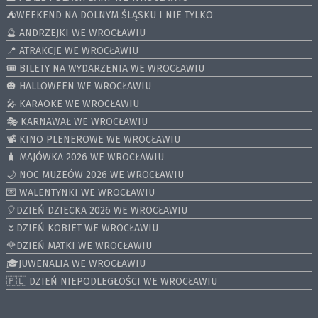
⛺️WEEKEND NA DOLNYM ŚLĄSKU I NIE TYLKO
🔮 ANDRZEJKI WE WROCŁAWIU
📍 ATRAKCJE WE WROCŁAWIU
🎟️ BILETY NA WYDARZENIA WE WROCŁAWIU
🎃 HALLOWEEN WE WROCŁAWIU
🎤 KARAOKE WE WROCŁAWIU
🎭 KARNAWAŁ WE WROCŁAWIU
📽️ KINO PLENEROWE WE WROCŁAWIU
🧳 MAJÓWKA 2026 WE WROCŁAWIU
🌙 NOC MUZEÓW 2026 WE WROCŁAWIU
💌 WALENTYNKI WE WROCŁAWIU
🎈DZIEŃ DZIECKA 2026 WE WROCŁAWIU
🌷DZIEŃ KOBIET WE WROCŁAWIU
🌹DZIEŃ MATKI WE WROCŁAWIU
🎓JUWENALIA WE WROCŁAWIU
🇵🇱 DZIEŃ NIEPODLEGŁOŚCI WE WROCŁAWIU