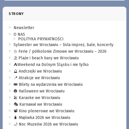
STRONY
Newsletter
O NAS
POLITYKA PRYWATNOŚCI
Sylwester we Wrocławiu – lista imprez, bale, koncerty
⛄️ Ferie / półkolonie Zimowe we Wrocławiu – 2026
⛱️ Plaże i beach bary we Wrocławiu
⛺️Weekend na Dolnym Śląsku i nie tylko
🔮 Andrzejki we Wrocławiu
📍 Atrakcje we Wrocławiu
🎟️ Bilety na wydarzenia we Wrocławiu
🎃 Halloween we Wrocławiu
🎤 Karaoke we Wrocławiu
🎭 Karnawał we Wrocławiu
📽️ Kino plenerowe we Wrocławiu
🧳 Majówka 2026 we Wrocławiu
🌙 Noc Muzeów 2026 we Wrocławiu