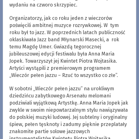
wydaniu na czworo skrzypiec.
Organizatorzy, jak co roku jeden z wieczorów
poświęcili ambitnej muzyce rozrywkowej. W tym
roku był to jazz. W poprzednich latach publiczność
oklaskiwała Jazz band Młynarski Masecki, a rok
temu Magdę Umer. Gwiazdą tegorocznej
jubileuszowej edycji festiwalu była Anna Maria
Jopek. Towarzyszył jej Kwintet Piotra Wojtasika.
Artyści wystąpili z premierowym programem
„Wieczór pełen jazzu – Rzuć to wszystko co złe”.
W sobotni „Wieczór pełen jazzu” na urokliwym
dziedzińcu zabytkowego Arsenału melomani
podziwiali wyjątkową Artystkę. Anna Maria Jopek jak
zwykle w swoim niepowtarzalnym stylu nawiązywała
do polskiej muzyki ludowej. Jej subtelny i oryginalny
śpiew, pełen tęsknoty i zadumy pięknie przeplatały
znakomite partie solowe jazzowych
instrumentalistów Kwintetu Piotra Wojtasika.