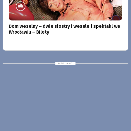
Dom weselny – dwie siostry i wesele | spektakl we
Wrocławiu – Bilety