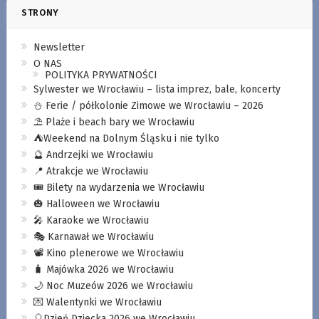
STRONY
Newsletter
O NAS
POLITYKA PRYWATNOŚCI
Sylwester we Wrocławiu – lista imprez, bale, koncerty
⛄️ Ferie / półkolonie Zimowe we Wrocławiu – 2026
⛱️ Plaże i beach bary we Wrocławiu
⛺️Weekend na Dolnym Śląsku i nie tylko
🔮 Andrzejki we Wrocławiu
📍 Atrakcje we Wrocławiu
🎟️ Bilety na wydarzenia we Wrocławiu
🎃 Halloween we Wrocławiu
🎤 Karaoke we Wrocławiu
🎭 Karnawał we Wrocławiu
📽️ Kino plenerowe we Wrocławiu
🧳 Majówka 2026 we Wrocławiu
🌙 Noc Muzeów 2026 we Wrocławiu
💌 Walentynki we Wrocławiu
🎈Dzień Dziecka 2026 we Wrocławiu