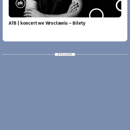
ATB | koncert we Wrocławiu – Bilety