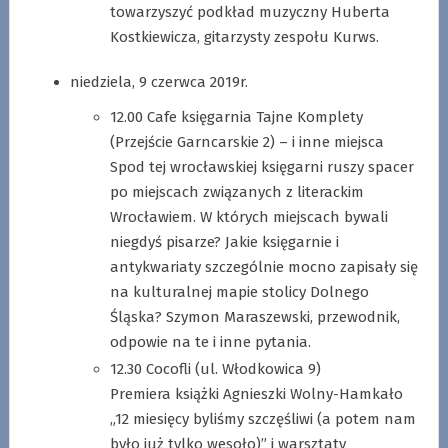
towarzyszyć podkład muzyczny Huberta
Kostkiewicza, gitarzysty zespołu Kurws.
niedziela, 9 czerwca 2019r.
12.00 Cafe księgarnia Tajne Komplety
(Przejście Garncarskie 2) – i inne miejsca
Spod tej wrocławskiej księgarni ruszy spacer
po miejscach związanych z literackim
Wrocławiem. W których miejscach bywali
niegdyś pisarze? Jakie księgarnie i
antykwariaty szczególnie mocno zapisały się
na kulturalnej mapie stolicy Dolnego
Śląska? Szymon Maraszewski, przewodnik,
odpowie na te i inne pytania.
12.30 Cocofli (ul. Włodkowica 9)
Premiera książki Agnieszki Wolny-Hamkało
„12 miesięcy byliśmy szczęśliwi (a potem nam
było już tylko wesoło)” i warsztaty