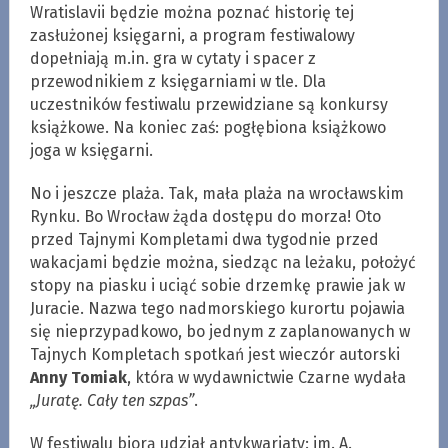
Wratislavii będzie można poznać historię tej
zasłużonej księgarni, a program festiwalowy
dopełniają m.in. gra w cytaty i spacer z
przewodnikiem z księgarniami w tle. Dla
uczestników festiwalu przewidziane są konkursy
książkowe. Na koniec zaś: pogłębiona książkowo
joga w księgarni.
No i jeszcze plaża. Tak, mała plaża na wrocławskim
Rynku. Bo Wrocław żąda dostępu do morza! Oto
przed Tajnymi Kompletami dwa tygodnie przed
wakacjami będzie można, siedząc na leżaku, położyć
stopy na piasku i uciąć sobie drzemkę prawie jak w
Juracie. Nazwa tego nadmorskiego kurortu pojawia
się nieprzypadkowo, bo jednym z zaplanowanych w
Tajnych Kompletach spotkań jest wieczór autorski
Anny Tomiak
, która w wydawnictwie Czarne wydała
„Juratę. Cały ten szpas”
.
W festiwalu biorą udział antykwariaty: im. A.