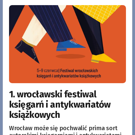
1. wrocławski festiwal
księgarń i antykwariatów
książkowych
Wrocław może się pochwalić prima sort