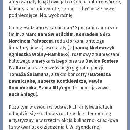
antykwariaty książkowe jako ośrodki kulturotwórcze,
klimatyczne, nienadęte, cenne ‒ i być może nawet
podniecające. Np. wyobraźnię.
Co przewidziano w karcie dań? Spotkania autorskie
(m.in. z
Marcinem Świetlickim, Konradem Górą,
Marcinem Pałaszem,
redaktorkami antologii
literatury jidysz), warsztaty (z
Joanną Mielewczyk,
Agnieszką Wolny-Hamkało
), rozmowy z tłumaczami
kultowego amerykańskiego pisarza
Davida Fostera
Wallace’a
oraz słoweńskiego giganta, poezji
Tomaža Šalamun
a, a także koncerty (
Mateusza
Ławniczaka, Huberta Kostkiewicza, Pawła
Romańczuka, Sama Alty’ego
, formacji jazzowej
Ruch Śniegu
).
Poza tym w dwóch wrocławskich antykwariatach
odbędzie się słuchowisko literackie i happening
artystyczny, a w trzecim akcja kulinarno-ksiażkowa
(antykwariat do zjedzenia!). W legendarnej