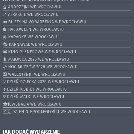
🔮 ANDRZEJKI WE WROCŁAWIU
📍 ATRAKCJE WE WROCŁAWIU
🎟️ BILETY NA WYDARZENIA WE WROCŁAWIU
🎃 HALLOWEEN WE WROCŁAWIU
🎤 KARAOKE WE WROCŁAWIU
🎭 KARNAWAŁ WE WROCŁAWIU
📽️ KINO PLENEROWE WE WROCŁAWIU
🧳 MAJÓWKA 2026 WE WROCŁAWIU
🌙 NOC MUZEÓW 2026 WE WROCŁAWIU
💌 WALENTYNKI WE WROCŁAWIU
🎈DZIEŃ DZIECKA 2026 WE WROCŁAWIU
🌷DZIEŃ KOBIET WE WROCŁAWIU
🌹DZIEŃ MATKI WE WROCŁAWIU
🎓JUWENALIA WE WROCŁAWIU
🇵🇱 DZIEŃ NIEPODLEGŁOŚCI WE WROCŁAWIU
JAK DODAĆ WYDARZENIE