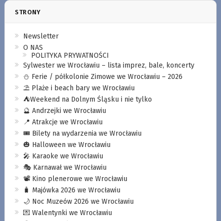
STRONY
Newsletter
O NAS
POLITYKA PRYWATNOŚCI
Sylwester we Wrocławiu – lista imprez, bale, koncerty
⛄️ Ferie / półkolonie Zimowe we Wrocławiu – 2026
⛱️ Plaże i beach bary we Wrocławiu
⛺️Weekend na Dolnym Śląsku i nie tylko
🔮 Andrzejki we Wrocławiu
📍 Atrakcje we Wrocławiu
🎟️ Bilety na wydarzenia we Wrocławiu
🎃 Halloween we Wrocławiu
🎤 Karaoke we Wrocławiu
🎭 Karnawał we Wrocławiu
📽️ Kino plenerowe we Wrocławiu
🧳 Majówka 2026 we Wrocławiu
🌙 Noc Muzeów 2026 we Wrocławiu
💌 Walentynki we Wrocławiu