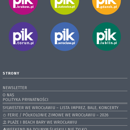
STRONY
NEWSLETTER
O NAS
POLITYKA PRYWATNOŚCI
SYLWESTER WE WROCŁAWIU – LISTA IMPREZ, BALE, KONCERTY
⛄️ FERIE / PÓŁKOLONIE ZIMOWE WE WROCŁAWIU – 2026
⛱️ PLAŻE I BEACH BARY WE WROCŁAWIU
⛺️WEEKEND NA DOLNYM ŚLĄSKU I NIE TYLKO