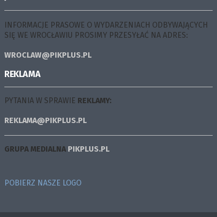
INFORMACJE PRASOWE O WYDARZENIACH ODBYWAJĄCYCH
SIĘ WE WROCŁAWIU PROSIMY PRZESYŁAĆ NA ADRES:
WROCLAW@PIKPLUS.PL
REKLAMA
PYTANIA W SPRAWIE
REKLAMY:
REKLAMA@PIKPLUS.PL
GRUPA MEDIALNA
PIKPLUS.PL
POBIERZ NASZE LOGO