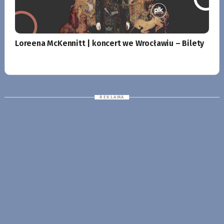
Loreena McKennitt | koncert we Wrocławiu – Bilety