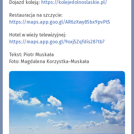
Dojazd koleją:
https://kolejedolnoslaskie.pl/
Restauracja na szczycie:
https://maps.app.goo.gl/AR6zXwy85bx9pvPt5
Hotel w wieży telewizyjnej:
https://maps.app.goo.gl/9oxj5Zqfdis287tb7
Tekst: Piotr Muskała
Foto: Magdalena Korzystka-Muskała