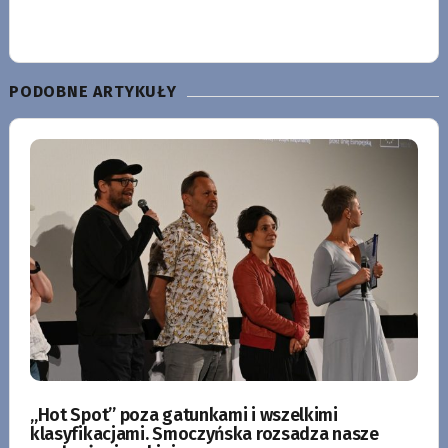
PODOBNE ARTYKUŁY
„Hot Spot” poza gatunkami i wszelkimi
klasyfikacjami. Smoczyńska rozsadza nasze