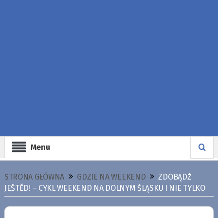
Menu
STRONA GŁÓWNA
GDZIE NA WEEKEND
ZDOBĄDŹ
JEŠTĚD! – CYKL WEEKEND NA DOLNYM ŚLĄSKU I NIE TYLKO