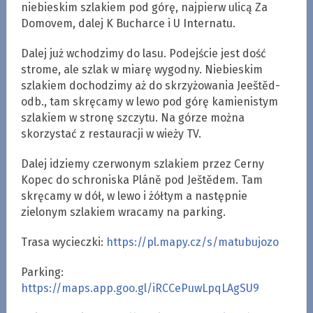
niebieskim szlakiem pod górę, najpierw ulicą Za
Domovem, dalej K Bucharce i U Internatu.
Dalej już wchodzimy do lasu. Podejście jest dość
strome, ale szlak w miarę wygodny. Niebieskim
szlakiem dochodzimy aż do skrzyżowania Jeeštěd-
odb., tam skręcamy w lewo pod górę kamienistym
szlakiem w stronę szczytu. Na górze można
skorzystać z restauracji w wieży TV.
Dalej idziemy czerwonym szlakiem przez Cerny
Kopec do schroniska Pláně pod Ještědem. Tam
skręcamy w dół, w lewo i żółtym a następnie
zielonym szlakiem wracamy na parking.
Trasa wycieczki:
https://pl.mapy.cz/s/matubujozo
Parking:
https://maps.app.goo.gl/iRCCePuwLpqLAgSU9