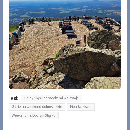
Tagi:
Dolny Śląsk na weekend we dwoje
Gdzie na weekend dolnośląskie
Piotr Muskała
Weekend na Dolnym Śląsku