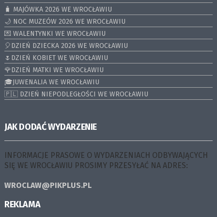
🧳 MAJÓWKA 2026 WE WROCŁAWIU
🌙 NOC MUZEÓW 2026 WE WROCŁAWIU
💌 WALENTYNKI WE WROCŁAWIU
🎈DZIEŃ DZIECKA 2026 WE WROCŁAWIU
🌷DZIEŃ KOBIET WE WROCŁAWIU
🌹DZIEŃ MATKI WE WROCŁAWIU
🎓JUWENALIA WE WROCŁAWIU
🇵🇱 DZIEŃ NIEPODLEGŁOŚCI WE WROCŁAWIU
JAK DODAĆ WYDARZENIE
INFORMACJE PRASOWE O WYDARZENIACH ODBYWAJĄCYCH
SIĘ WE WROCŁAWIU PROSIMY PRZESYŁAĆ NA ADRES:
WROCLAW@PIKPLUS.PL
REKLAMA