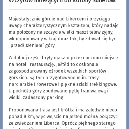
szczytów należących do Korony Sudetów.
Majestatycznie góruje nad Libercem i przyciąga
uwagę charakterystycznym kształtem, który nadaje
mu położony na szczycie wielki maszt telewizyjny,
wkomponowany w krajobraz tak, by zdawał się być
„przedłużeniem” góry.
W dolnej części bryły masztu przeznaczono miejsce
na hotel i restaurację. Ještěd to doskonale
zagospodarowany ośrodek wszelkich sportów
górskich. Są tam przygotowane m.in. trasy
narciarskie i rowerowe i piękne szlaki trekkingowe.
U podnóża góry zbudowano pętlę tramwajową i
wielki, zadaszony parking!
Proponowana trasa jest krótka i ma zaledwie nieco
ponad 8 km, więc wejście na Ještěd można połączyć
ze zwiedzaniem Liberca. Oprócz pięknego starego