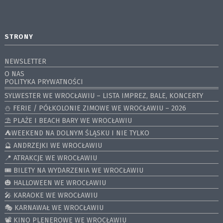
STRONY
NEWSLETTER
O NAS
POLITYKA PRYWATNOŚCI
SYLWESTER WE WROCŁAWIU – LISTA IMPREZ, BALE, KONCERTY
⛄️ FERIE / PÓŁKOLONIE ZIMOWE WE WROCŁAWIU – 2026
⛱️ PLAŻE I BEACH BARY WE WROCŁAWIU
⛺️WEEKEND NA DOLNYM ŚLĄSKU I NIE TYLKO
🔮 ANDRZEJKI WE WROCŁAWIU
📍 ATRAKCJE WE WROCŁAWIU
🎟️ BILETY NA WYDARZENIA WE WROCŁAWIU
🎃 HALLOWEEN WE WROCŁAWIU
🎤 KARAOKE WE WROCŁAWIU
🎭 KARNAWAŁ WE WROCŁAWIU
📽️ KINO PLENEROWE WE WROCŁAWIU