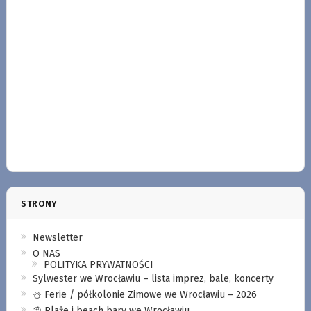
STRONY
Newsletter
O NAS
POLITYKA PRYWATNOŚCI
Sylwester we Wrocławiu – lista imprez, bale, koncerty
⛄️ Ferie / półkolonie Zimowe we Wrocławiu – 2026
⛱️ Plaże i beach bary we Wrocławiu