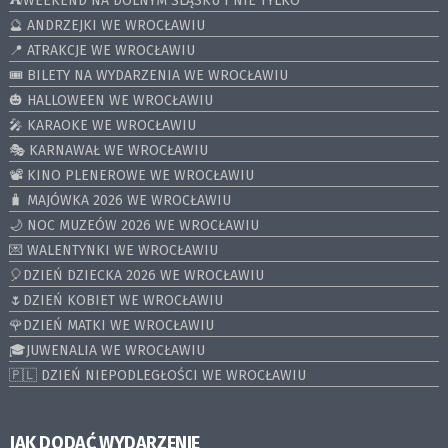
⛺️WEEKEND NA DOLNYM ŚLĄSKU I NIE TYLKO
🔮 ANDRZEJKI WE WROCŁAWIU
📍 ATRAKCJE WE WROCŁAWIU
🎟️ BILETY NA WYDARZENIA WE WROCŁAWIU
🎃 HALLOWEEN WE WROCŁAWIU
🎤 KARAOKE WE WROCŁAWIU
🎭 KARNAWAŁ WE WROCŁAWIU
📽️ KINO PLENEROWE WE WROCŁAWIU
🧳 MAJÓWKA 2026 WE WROCŁAWIU
🌙 NOC MUZEÓW 2026 WE WROCŁAWIU
💌 WALENTYNKI WE WROCŁAWIU
🎈DZIEŃ DZIECKA 2026 WE WROCŁAWIU
🌷DZIEŃ KOBIET WE WROCŁAWIU
🌹DZIEŃ MATKI WE WROCŁAWIU
🎓JUWENALIA WE WROCŁAWIU
🇵🇱 DZIEŃ NIEPODLEGŁOŚCI WE WROCŁAWIU
JAK DODAĆ WYDARZENIE