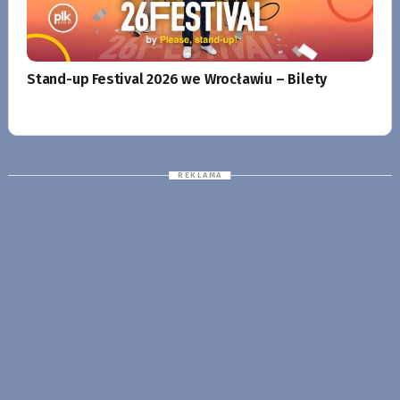
Stand-up Festival 2026 we Wrocławiu – Bilety