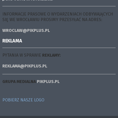
INFORMACJE PRASOWE O WYDARZENIACH ODBYWAJĄCYCH
SIĘ WE WROCŁAWIU PROSIMY PRZESYŁAĆ NA ADRES:
WROCLAW@PIKPLUS.PL
REKLAMA
PYTANIA W SPRAWIE
REKLAMY:
REKLAMA@PIKPLUS.PL
GRUPA MEDIALNA
PIKPLUS.PL
POBIERZ NASZE LOGO