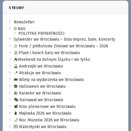
STRONY
Newsletter
O NAS
POLITYKA PRYWATNOŚCI
Sylwester we Wrocławiu – lista imprez, bale, koncerty
⛄️ Ferie / półkolonie Zimowe we Wrocławiu – 2026
⛱️ Plaże i beach bary we Wrocławiu
⛺️Weekend na Dolnym Śląsku i nie tylko
🔮 Andrzejki we Wrocławiu
📍 Atrakcje we Wrocławiu
🎟️ Bilety na wydarzenia we Wrocławiu
🎃 Halloween we Wrocławiu
🎤 Karaoke we Wrocławiu
🎭 Karnawał we Wrocławiu
📽️ Kino plenerowe we Wrocławiu
🧳 Majówka 2026 we Wrocławiu
🌙 Noc Muzeów 2026 we Wrocławiu
💌 Walentynki we Wrocławiu