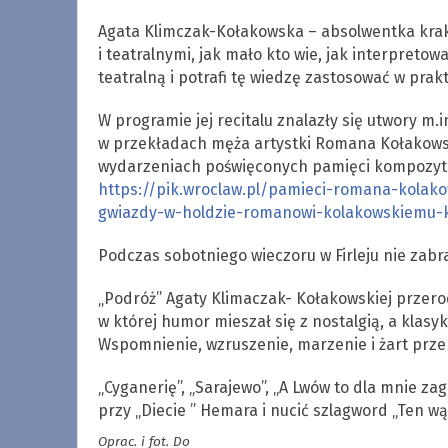
Agata Klimczak-Kołakowska – absolwentka kra
i teatralnymi, jak mało kto wie, jak interpreto
teatralną i potrafi tę wiedzę zastosować w prak
W programie jej recitalu znalazły się utwory m
w przekładach męża artystki Romana Kołakowski
wydarzeniach poświęconych pamięci kompozytor
https://pik.wroclaw.pl/pamieci-romana-kolak
gwiazdy-w-holdzie-romanowi-kolakowskiemu-k
Podczas sobotniego wieczoru w Firleju nie zab
„Podróż” Agaty Klimaczak- Kołakowskiej przero
w której humor mieszał się z nostalgią, a klasyk
Wspomnienie, wzruszenie, marzenie i żart przepla
„Cyganerię”, „Sarajewo”, „A Lwów to dla mnie za
przy „Diecie ” Hemara i nucić szlagword „Ten wą
Oprac. i fot. Do