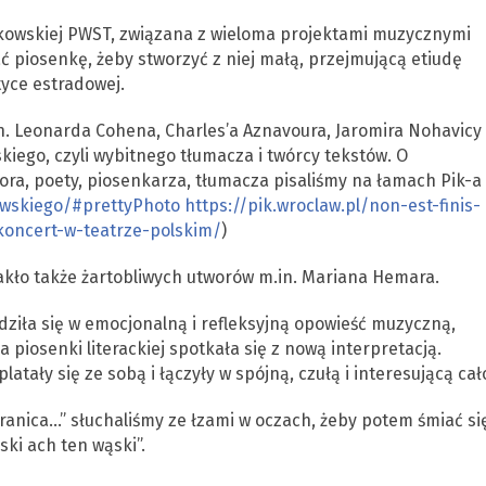
kowskiej PWST, związana z wieloma projektami muzycznymi
wać piosenkę, żeby stworzyć z niej małą, przejmującą etiudę
tyce estradowej.
.in. Leonarda Cohena, Charles’a Aznavoura, Jaromira Nohavicy
ego, czyli wybitnego tłumacza i twórcy tekstów. O
a, poety, piosenkarza, tłumacza pisaliśmy na łamach Pik-a 
owskiego/#prettyPhoto
https://pik.wroclaw.pl/non-est-finis-
oncert-w-teatrze-polskim/
)
rakło także żartobliwych utworów m.in. Mariana Hemara.
dziła się w emocjonalną i refleksyjną opowieść muzyczną,
a piosenki literackiej spotkała się z nową interpretacją.
tały się ze sobą i łączyły w spójną, czułą i interesującą cał
granica…” słuchaliśmy ze łzami w oczach, żeby potem śmiać si
ski ach ten wąski”.