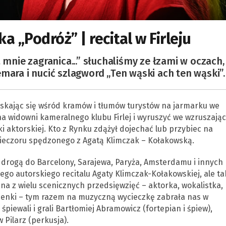
 „Podróż” | recital w Firleju
 mnie zagranica...” słuchaliśmy ze łzami w oczach,
mara i nucić szlagword „Ten wąski ach ten wąski”.
skając się wśród kramów i tłumów turystów na jarmarku we
a widowni kameralnego klubu Firlej i wyruszyć we wzruszają
i aktorskiej. Kto z Rynku zdążył dojechać lub przybiec na
wieczoru spędzonego z Agatą Klimczak – Kołakowską.
 drogą do Barcelony, Sarajewa, Paryża, Amsterdamu i innych
ego autorskiego recitalu Agaty Klimczak-Kołakowskiej, ale ta
nana z wielu scenicznych przedsięwzięć – aktorka, wokalistka,
senki – tym razem na muzyczną wycieczkę zabrała nas w
piewali i grali Bartłomiej Abramowicz (fortepian i śpiew),
Pilarz (perkusja).