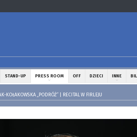
STAND-UP
PRESS ROOM
OFF
DZIECI
INNE
BI
AK-KOŁAKOWSKA „PODRÓŻ” | RECITAL W FIRLEJU