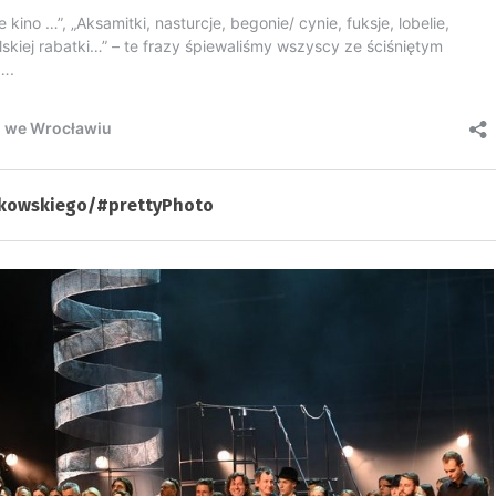
akowskiego/#prettyPhoto