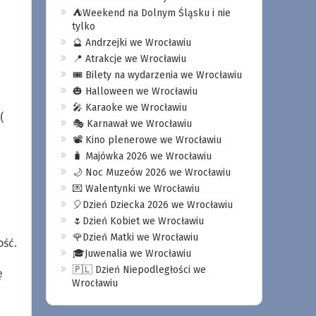
⛺️Weekend na Dolnym Śląsku i nie
tylko
🔮 Andrzejki we Wrocławiu
📍 Atrakcje we Wrocławiu
🎟️ Bilety na wydarzenia we Wrocławiu
🎃 Halloween we Wrocławiu
🎤 Karaoke we Wrocławiu
(
🎭 Karnawał we Wrocławiu
📽️ Kino plenerowe we Wrocławiu
🧳 Majówka 2026 we Wrocławiu
🌙 Noc Muzeów 2026 we Wrocławiu
💌 Walentynki we Wrocławiu
🎈Dzień Dziecka 2026 we Wrocławiu
🌷Dzień Kobiet we Wrocławiu
🌹Dzień Matki we Wrocławiu
ość.
🎓Juwenalia we Wrocławiu
🇵🇱 Dzień Niepodległości we
ę
Wrocławiu