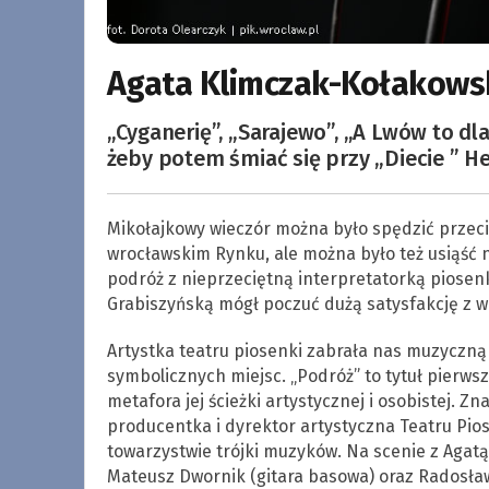
Agata Klimczak-Kołakowska
„Cyganerię”, „Sarajewo”, „A Lwów to dla
żeby potem śmiać się przy „Diecie ” He
Mikołajkowy wieczór można było spędzić przeci
wrocławskim Rynku, ale można było też usiąść n
podróż z nieprzeciętną interpretatorką piosenk
Grabiszyńską mógł poczuć dużą satysfakcję z 
Artystka teatru piosenki zabrała nas muzyczną
symbolicznych miejsc. „Podróż” to tytuł pierwsz
metafora jej ścieżki artystycznej i osobistej. Z
producentka i dyrektor artystyczna Teatru Pio
towarzystwie trójki muzyków. Na scenie z Agatą ś
Mateusz Dwornik (gitara basowa) oraz Radosław 