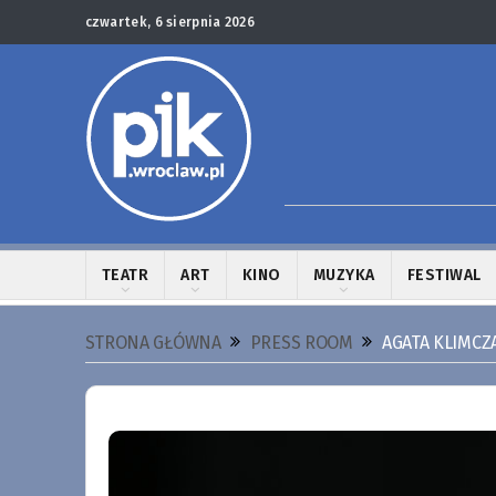
czwartek, 6 sierpnia 2026
TEATR
ART
KINO
MUZYKA
FESTIWAL
STRONA GŁÓWNA
PRESS ROOM
AGATA KLIMCZ