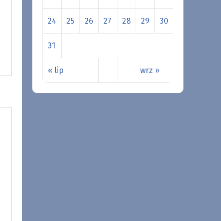
24
25
26
27
28
29
30
31
« lip
wrz »