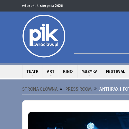
wtorek, 4 sierpnia 2026
TEATR
ART
KINO
MUZYKA
FESTIWAL
STRONA GŁÓWNA
PRESS ROOM
ANTHRAX | FO