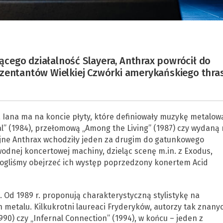
cego działalność Slayera, Anthrax powrócił do
ezentantów Wielkiej Czwórki amerykańskiego thra
a Iana ma na koncie płyty, które definiowały muzykę metalow
tal” (1984), przełomową „Among the Living” (1987) czy wydaną 
dyjne Anthrax wchodziły jeden za drugim do gatunkowego
odnej koncertowej machiny, dzieląc scenę m.in. z Exodus,
ogliśmy obejrzeć ich występ poprzedzony konertem Acid
. Od 1989 r. proponują charakterystyczną stylistykę na
sh metalu. Kilkukrotni laureaci Fryderyków, autorzy tak znany
1990) czy „Infernal Connection” (1994), w końcu – jeden z