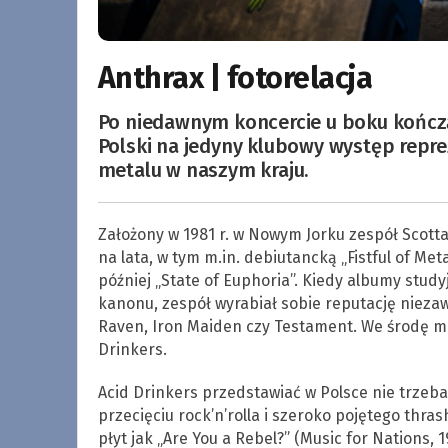
Anthrax | fotorelacja
Po niedawnym koncercie u boku kończą
Polski na jedyny klubowy występ repr
metalu w naszym kraju.
Założony w 1981 r. w Nowym Jorku zespół Scott
na lata, w tym m.in. debiutancką „Fistful of Me
później „State of Euphoria”. Kiedy albumy stu
kanonu, zespół wyrabiał sobie reputację niezaw
Raven, Iron Maiden czy Testament. We środę m
Drinkers.
Acid Drinkers przedstawiać w Polsce nie trzeba
przecięciu rock’n’rolla i szeroko pojętego thra
płyt jak „Are You a Rebel?” (Music for Nations, 