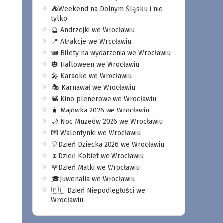
⛺️Weekend na Dolnym Śląsku i nie
tylko
🔮 Andrzejki we Wrocławiu
📍 Atrakcje we Wrocławiu
🎟️ Bilety na wydarzenia we Wrocławiu
🎃 Halloween we Wrocławiu
🎤 Karaoke we Wrocławiu
🎭 Karnawał we Wrocławiu
📽️ Kino plenerowe we Wrocławiu
🧳 Majówka 2026 we Wrocławiu
🌙 Noc Muzeów 2026 we Wrocławiu
💌 Walentynki we Wrocławiu
🎈Dzień Dziecka 2026 we Wrocławiu
🌷Dzień Kobiet we Wrocławiu
🌹Dzień Matki we Wrocławiu
🎓Juwenalia we Wrocławiu
🇵🇱 Dzień Niepodległości we
Wrocławiu