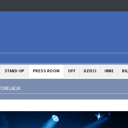
STAND-UP
PRESS ROOM
OFF
DZIECI
INNE
BI
TORELACJA