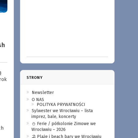
sh
ą
STRONY
rok
Newsletter
O NAS
POLITYKA PRYWATNOŚCI
Sylwester we Wrocławiu – lista
imprez, bale, koncerty
⛄️ Ferie / półkolonie Zimowe we
ch
Wrocławiu – 2026
⛱️ Plaże i beach bary we Wrocławiu