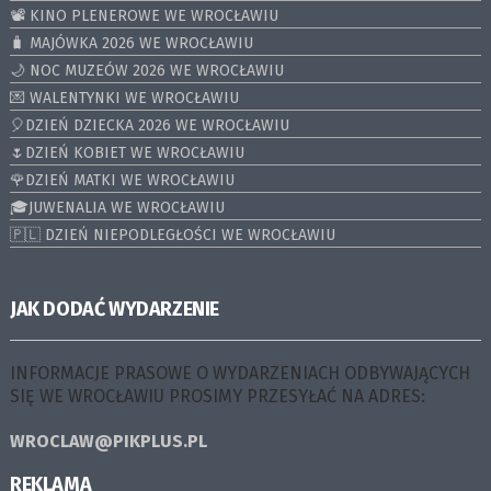
📽️ KINO PLENEROWE WE WROCŁAWIU
🧳 MAJÓWKA 2026 WE WROCŁAWIU
🌙 NOC MUZEÓW 2026 WE WROCŁAWIU
💌 WALENTYNKI WE WROCŁAWIU
🎈DZIEŃ DZIECKA 2026 WE WROCŁAWIU
🌷DZIEŃ KOBIET WE WROCŁAWIU
🌹DZIEŃ MATKI WE WROCŁAWIU
🎓JUWENALIA WE WROCŁAWIU
🇵🇱 DZIEŃ NIEPODLEGŁOŚCI WE WROCŁAWIU
JAK DODAĆ WYDARZENIE
INFORMACJE PRASOWE O WYDARZENIACH ODBYWAJĄCYCH
SIĘ WE WROCŁAWIU PROSIMY PRZESYŁAĆ NA ADRES:
WROCLAW@PIKPLUS.PL
REKLAMA