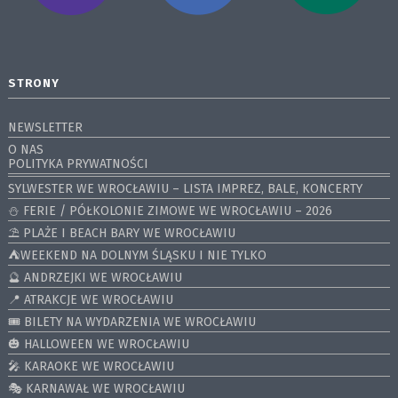
STRONY
NEWSLETTER
O NAS
POLITYKA PRYWATNOŚCI
SYLWESTER WE WROCŁAWIU – LISTA IMPREZ, BALE, KONCERTY
⛄️ FERIE / PÓŁKOLONIE ZIMOWE WE WROCŁAWIU – 2026
⛱️ PLAŻE I BEACH BARY WE WROCŁAWIU
⛺️WEEKEND NA DOLNYM ŚLĄSKU I NIE TYLKO
🔮 ANDRZEJKI WE WROCŁAWIU
📍 ATRAKCJE WE WROCŁAWIU
🎟️ BILETY NA WYDARZENIA WE WROCŁAWIU
🎃 HALLOWEEN WE WROCŁAWIU
🎤 KARAOKE WE WROCŁAWIU
🎭 KARNAWAŁ WE WROCŁAWIU