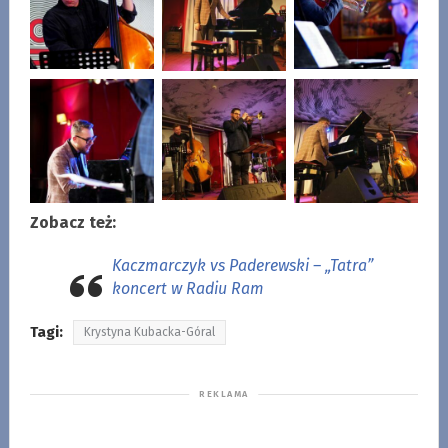
Zobacz też:
Kaczmarczyk vs Paderewski – „Tatra”
koncert w Radiu Ram
Tagi:
Krystyna Kubacka-Góral