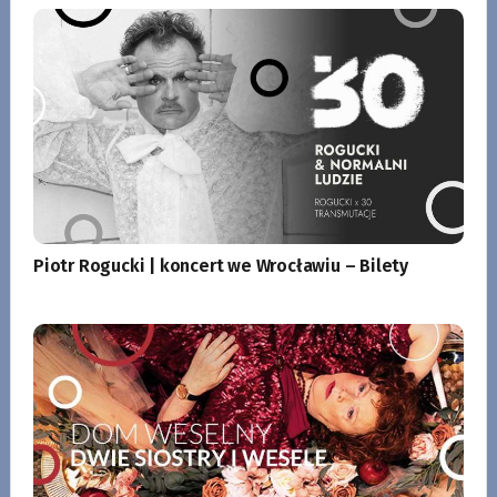
Piotr Rogucki | koncert we Wrocławiu – Bilety