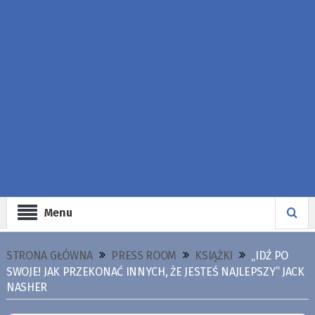
Menu
STRONA GŁÓWNA
PRESS ROOM
KSIĄŻKI
„IDŹ PO
SWOJE! JAK PRZEKONAĆ INNYCH, ŻE JESTEŚ NAJLEPSZY” JACK
NASHER