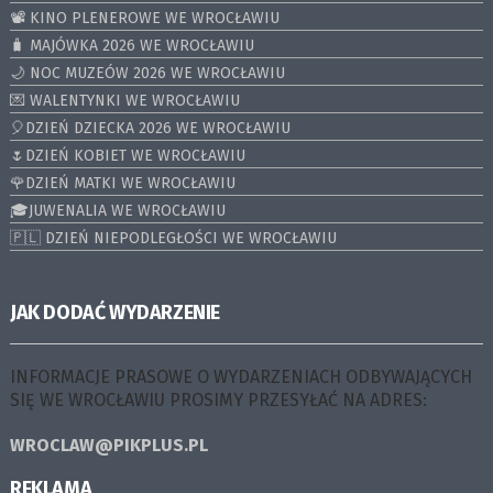
📽️ KINO PLENEROWE WE WROCŁAWIU
🧳 MAJÓWKA 2026 WE WROCŁAWIU
🌙 NOC MUZEÓW 2026 WE WROCŁAWIU
💌 WALENTYNKI WE WROCŁAWIU
🎈DZIEŃ DZIECKA 2026 WE WROCŁAWIU
🌷DZIEŃ KOBIET WE WROCŁAWIU
🌹DZIEŃ MATKI WE WROCŁAWIU
🎓JUWENALIA WE WROCŁAWIU
🇵🇱 DZIEŃ NIEPODLEGŁOŚCI WE WROCŁAWIU
JAK DODAĆ WYDARZENIE
INFORMACJE PRASOWE O WYDARZENIACH ODBYWAJĄCYCH
SIĘ WE WROCŁAWIU PROSIMY PRZESYŁAĆ NA ADRES:
WROCLAW@PIKPLUS.PL
REKLAMA