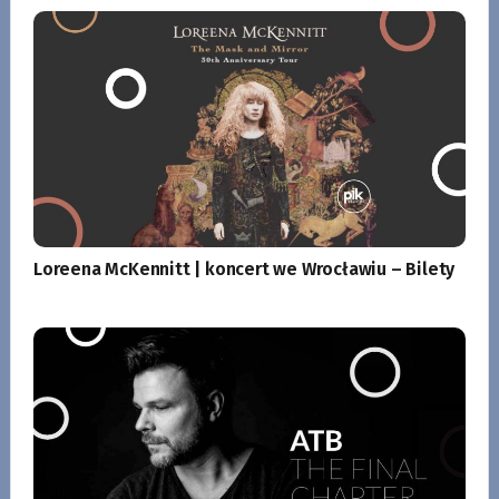
Loreena McKennitt | koncert we Wrocławiu – Bilety