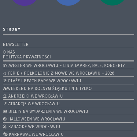
STRONY
NEWSLETTER
O NAS
POLITYKA PRYWATNOŚCI
SYLWESTER WE WROCŁAWIU – LISTA IMPREZ, BALE, KONCERTY
⛄️ FERIE / PÓŁKOLONIE ZIMOWE WE WROCŁAWIU – 2026
⛱️ PLAŻE I BEACH BARY WE WROCŁAWIU
⛺️WEEKEND NA DOLNYM ŚLĄSKU I NIE TYLKO
🔮 ANDRZEJKI WE WROCŁAWIU
📍 ATRAKCJE WE WROCŁAWIU
🎟️ BILETY NA WYDARZENIA WE WROCŁAWIU
🎃 HALLOWEEN WE WROCŁAWIU
🎤 KARAOKE WE WROCŁAWIU
🎭 KARNAWAŁ WE WROCŁAWIU