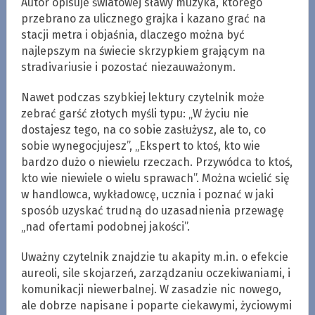
Autor opisuje światowej sławy muzyka, którego
przebrano za ulicznego grajka i kazano grać na
stacji metra i objaśnia, dlaczego można być
najlepszym na świecie skrzypkiem grającym na
stradivariusie i pozostać niezauważonym.
Nawet podczas szybkiej lektury czytelnik może
zebrać garść złotych myśli typu: „W życiu nie
dostajesz tego, na co sobie zasłużysz, ale to, co
sobie wynegocjujesz”, „Ekspert to ktoś, kto wie
bardzo dużo o niewielu rzeczach. Przywódca to ktoś,
kto wie niewiele o wielu sprawach”. Można wcielić się
w handlowca, wykładowcę, ucznia i poznać w jaki
sposób uzyskać trudną do uzasadnienia przewagę
„nad ofertami podobnej jakości”.
Uważny czytelnik znajdzie tu akapity m.in. o efekcie
aureoli, sile skojarzeń, zarządzaniu oczekiwaniami, i
komunikacji niewerbalnej. W zasadzie nic nowego,
ale dobrze napisane i poparte ciekawymi, życiowymi