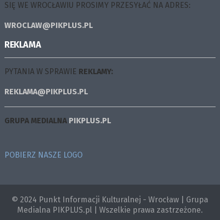
SIĘ WE WROCŁAWIU PROSIMY PRZESYŁAĆ NA ADRES:
WROCLAW@PIKPLUS.PL
REKLAMA
PYTANIA W SPRAWIE
REKLAMY:
REKLAMA@PIKPLUS.PL
GRUPA MEDIALNA
PIKPLUS.PL
POBIERZ NASZE LOGO
© 2024 Punkt Informacji Kulturalnej - Wrocław | Grupa
Medialna PIKPLUS.pl | Wszelkie prawa zastrzeżone.