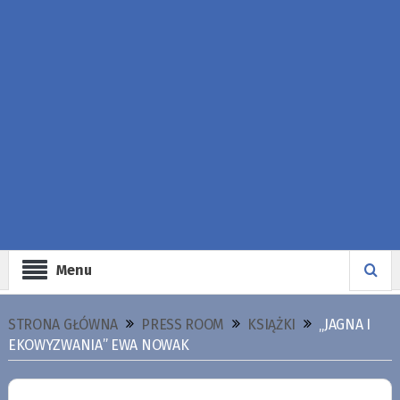
Menu
STRONA GŁÓWNA
PRESS ROOM
KSIĄŻKI
„JAGNA I
EKOWYZWANIA” EWA NOWAK