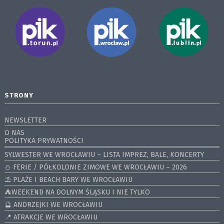
STRONY
NEWSLETTER
O NAS
POLITYKA PRYWATNOŚCI
SYLWESTER WE WROCŁAWIU – LISTA IMPREZ, BALE, KONCERTY
⛄️ FERIE / PÓŁKOLONIE ZIMOWE WE WROCŁAWIU – 2026
⛱️ PLAŻE I BEACH BARY WE WROCŁAWIU
⛺️WEEKEND NA DOLNYM ŚLĄSKU I NIE TYLKO
🔮 ANDRZEJKI WE WROCŁAWIU
📍 ATRAKCJE WE WROCŁAWIU