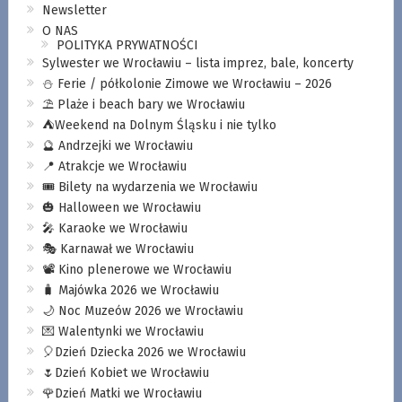
Newsletter
O NAS
POLITYKA PRYWATNOŚCI
Sylwester we Wrocławiu – lista imprez, bale, koncerty
⛄️ Ferie / półkolonie Zimowe we Wrocławiu – 2026
⛱️ Plaże i beach bary we Wrocławiu
⛺️Weekend na Dolnym Śląsku i nie tylko
🔮 Andrzejki we Wrocławiu
📍 Atrakcje we Wrocławiu
🎟️ Bilety na wydarzenia we Wrocławiu
🎃 Halloween we Wrocławiu
🎤 Karaoke we Wrocławiu
🎭 Karnawał we Wrocławiu
📽️ Kino plenerowe we Wrocławiu
🧳 Majówka 2026 we Wrocławiu
🌙 Noc Muzeów 2026 we Wrocławiu
💌 Walentynki we Wrocławiu
🎈Dzień Dziecka 2026 we Wrocławiu
🌷Dzień Kobiet we Wrocławiu
🌹Dzień Matki we Wrocławiu