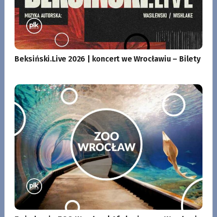
Beksiński.Live 2026 | koncert we Wrocławiu – Bilety