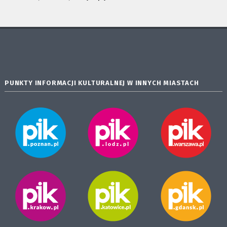
PUNKTY INFORMACJI KULTURALNEJ W INNYCH MIASTACH