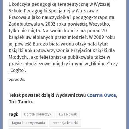
Ukończyła pedagogikę terapeutyczną w Wyższej
Szkole Pedagogiki Specjalnej w Warszawie.
Pracowała jako nauczycielka i pedagog-terapeuta.
Zadebiutowała w 2002 roku powieścią Wszystko,
tylko nie mięta. Na swoim koncie ma ponad 70
książek uwielbianych przez młodzież. W 2009 roku
jej powieść Bardzo biała wrona otrzymała tytuł
Książki Roku Stowarzyszenia Przyjaciół Książki dla
Młodych. Jako felietonistka publikowała także w
prasie młodzieżowej między innymi w „Filipince” czy
„Cogito”.
oprac.do.
Tekst powstał dzięki Wydawnictwu
Czarna Owca
,
To i Tamto.
Tagi:
Dorota Olearczyk
Ewa Nowak
Jagna i ekowyzwania
recenzja ksiazki