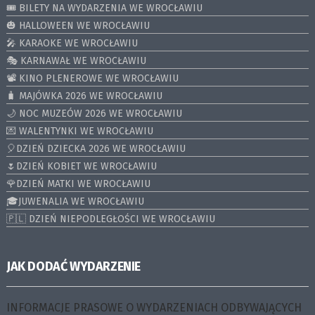
🎟️ BILETY NA WYDARZENIA WE WROCŁAWIU
🎃 HALLOWEEN WE WROCŁAWIU
🎤 KARAOKE WE WROCŁAWIU
🎭 KARNAWAŁ WE WROCŁAWIU
📽️ KINO PLENEROWE WE WROCŁAWIU
🧳 MAJÓWKA 2026 WE WROCŁAWIU
🌙 NOC MUZEÓW 2026 WE WROCŁAWIU
💌 WALENTYNKI WE WROCŁAWIU
🎈DZIEŃ DZIECKA 2026 WE WROCŁAWIU
🌷DZIEŃ KOBIET WE WROCŁAWIU
🌹DZIEŃ MATKI WE WROCŁAWIU
🎓JUWENALIA WE WROCŁAWIU
🇵🇱 DZIEŃ NIEPODLEGŁOŚCI WE WROCŁAWIU
JAK DODAĆ WYDARZENIE
INFORMACJE PRASOWE O WYDARZENIACH ODBYWAJĄCYCH