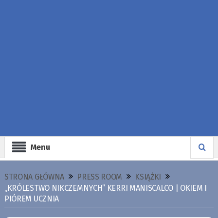
Menu
STRONA GŁÓWNA
PRESS ROOM
KSIĄŻKI
„KRÓLESTWO NIKCZEMNYCH” KERRI MANISCALCO | OKIEM I
PIÓREM UCZNIA