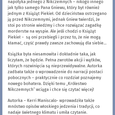
napotyka jednego z Nikczemnych – nikogo innego
jak tylko samego Pana Gniewu, który był również
jednym z Książąt Piekieł. Od dzieciństwa ostrzegano
ją przed Nikczemnymi, jednak Gniew twierdzi, że
stoi po stronie wiedźmy i chce rozwiązać zagadkę
morderstw na wyspie. Ale jeśli chodzi o Książąt
Piekieł – są oni przebiegli i przez to, że nie mogą
kłamać, część prawdy zawsze zachowują dla siebie…
Książka była niesamowita i dokładnie taka, jak
liczyłam, że będzie. Pełna zwrotów akcji i wątków,
których rozwinięcia są nieprzewidywalne. Autorka
zadbała także o wprowadzenie do narracji postaci
pobocznych – praktycznie co rozdział poznajemy
nowego bohatera. Dzięki temu „Królestwo
Nikczemnych” wciąga i chce się czytać więcej!
Autorka – Kerri Maniscalo- wprowadziła także
mnóstwo opisów włoskiego jedzenia i tradycji, co
nadaje świetnego klimatu i umila czytanie.