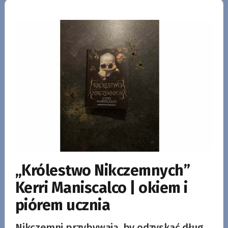
„Królestwo Nikczemnych”
Kerri Maniscalco | okiem i
piórem ucznia
Nikczemni przybywają, by odzyskać dług