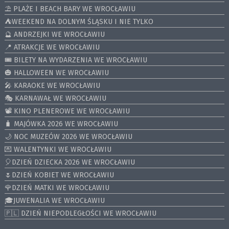
⛱️ PLAŻE I BEACH BARY WE WROCŁAWIU
⛺️WEEKEND NA DOLNYM ŚLĄSKU I NIE TYLKO
🔮 ANDRZEJKI WE WROCŁAWIU
📍 ATRAKCJE WE WROCŁAWIU
🎟️ BILETY NA WYDARZENIA WE WROCŁAWIU
🎃 HALLOWEEN WE WROCŁAWIU
🎤 KARAOKE WE WROCŁAWIU
🎭 KARNAWAŁ WE WROCŁAWIU
📽️ KINO PLENEROWE WE WROCŁAWIU
🧳 MAJÓWKA 2026 WE WROCŁAWIU
🌙 NOC MUZEÓW 2026 WE WROCŁAWIU
💌 WALENTYNKI WE WROCŁAWIU
🎈DZIEŃ DZIECKA 2026 WE WROCŁAWIU
🌷DZIEŃ KOBIET WE WROCŁAWIU
🌹DZIEŃ MATKI WE WROCŁAWIU
🎓JUWENALIA WE WROCŁAWIU
🇵🇱 DZIEŃ NIEPODLEGŁOŚCI WE WROCŁAWIU