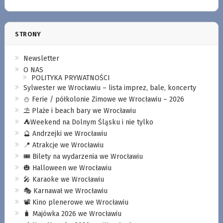
STRONY
Newsletter
O NAS
POLITYKA PRYWATNOŚCI
Sylwester we Wrocławiu – lista imprez, bale, koncerty
⛄️ Ferie / półkolonie Zimowe we Wrocławiu – 2026
⛱️ Plaże i beach bary we Wrocławiu
⛺️Weekend na Dolnym Śląsku i nie tylko
🔮 Andrzejki we Wrocławiu
📍 Atrakcje we Wrocławiu
🎟️ Bilety na wydarzenia we Wrocławiu
🎃 Halloween we Wrocławiu
🎤 Karaoke we Wrocławiu
🎭 Karnawał we Wrocławiu
📽️ Kino plenerowe we Wrocławiu
🧳 Majówka 2026 we Wrocławiu