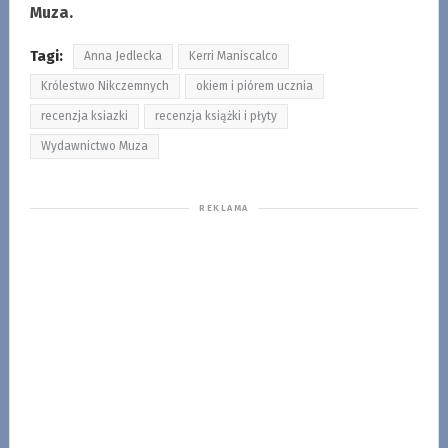
Muza.
Tagi:
Anna Jedlecka
Kerri Maniscalco
Królestwo Nikczemnych
okiem i piórem ucznia
recenzja ksiazki
recenzja książki i płyty
Wydawnictwo Muza