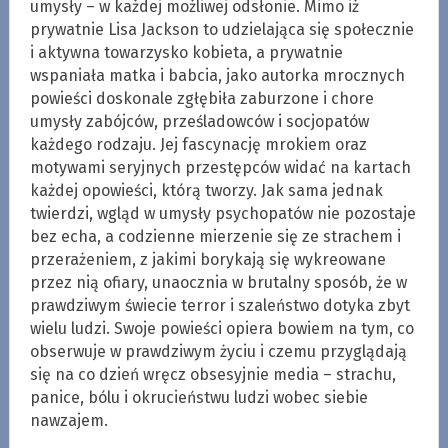
umysły – w każdej możliwej odsłonie. Mimo iż
prywatnie Lisa Jackson to udzielająca się społecznie
i aktywna towarzysko kobieta, a prywatnie
wspaniała matka i babcia, jako autorka mrocznych
powieści doskonale zgłębiła zaburzone i chore
umysły zabójców, prześladowców i socjopatów
każdego rodzaju. Jej fascynację mrokiem oraz
motywami seryjnych przestępców widać na kartach
każdej opowieści, którą tworzy. Jak sama jednak
twierdzi, wgląd w umysły psychopatów nie pozostaje
bez echa, a codzienne mierzenie się ze strachem i
przerażeniem, z jakimi borykają się wykreowane
przez nią ofiary, unaocznia w brutalny sposób, że w
prawdziwym świecie terror i szaleństwo dotyka zbyt
wielu ludzi. Swoje powieści opiera bowiem na tym, co
obserwuje w prawdziwym życiu i czemu przyglądają
się na co dzień wręcz obsesyjnie media – strachu,
panice, bólu i okrucieństwu ludzi wobec siebie
nawzajem.