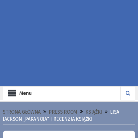
Menu
STRONA GŁÓWNA
PRESS ROOM
KSIĄŻKI
LISA
JACKSON „PARANOJA” | RECENZJA KSIĄŻKI