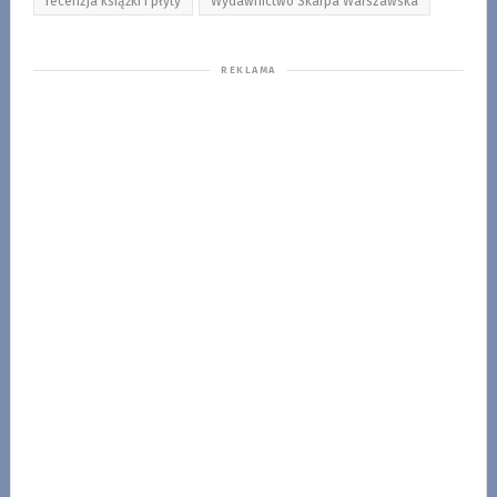
recenzja książki i płyty
Wydawnictwo Skarpa Warszawska