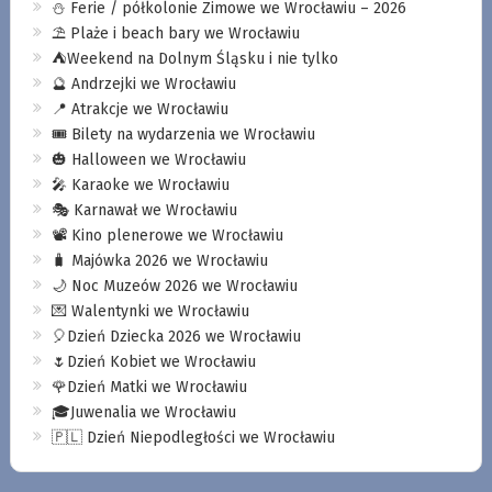
⛄️ Ferie / półkolonie Zimowe we Wrocławiu – 2026
⛱️ Plaże i beach bary we Wrocławiu
⛺️Weekend na Dolnym Śląsku i nie tylko
🔮 Andrzejki we Wrocławiu
📍 Atrakcje we Wrocławiu
🎟️ Bilety na wydarzenia we Wrocławiu
🎃 Halloween we Wrocławiu
🎤 Karaoke we Wrocławiu
🎭 Karnawał we Wrocławiu
📽️ Kino plenerowe we Wrocławiu
🧳 Majówka 2026 we Wrocławiu
🌙 Noc Muzeów 2026 we Wrocławiu
💌 Walentynki we Wrocławiu
🎈Dzień Dziecka 2026 we Wrocławiu
🌷Dzień Kobiet we Wrocławiu
🌹Dzień Matki we Wrocławiu
🎓Juwenalia we Wrocławiu
🇵🇱 Dzień Niepodległości we Wrocławiu