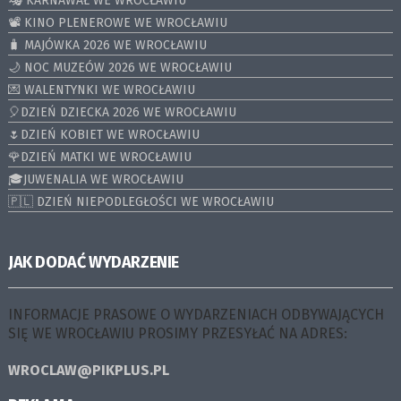
🎭 KARNAWAŁ WE WROCŁAWIU
📽️ KINO PLENEROWE WE WROCŁAWIU
🧳 MAJÓWKA 2026 WE WROCŁAWIU
🌙 NOC MUZEÓW 2026 WE WROCŁAWIU
💌 WALENTYNKI WE WROCŁAWIU
🎈DZIEŃ DZIECKA 2026 WE WROCŁAWIU
🌷DZIEŃ KOBIET WE WROCŁAWIU
🌹DZIEŃ MATKI WE WROCŁAWIU
🎓JUWENALIA WE WROCŁAWIU
🇵🇱 DZIEŃ NIEPODLEGŁOŚCI WE WROCŁAWIU
JAK DODAĆ WYDARZENIE
INFORMACJE PRASOWE O WYDARZENIACH ODBYWAJĄCYCH
SIĘ WE WROCŁAWIU PROSIMY PRZESYŁAĆ NA ADRES:
WROCLAW@PIKPLUS.PL