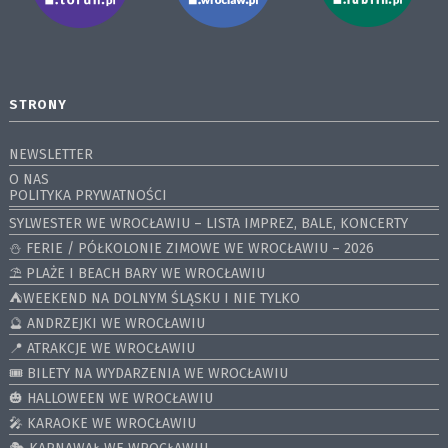
STRONY
NEWSLETTER
O NAS
POLITYKA PRYWATNOŚCI
SYLWESTER WE WROCŁAWIU – LISTA IMPREZ, BALE, KONCERTY
⛄️ FERIE / PÓŁKOLONIE ZIMOWE WE WROCŁAWIU – 2026
⛱️ PLAŻE I BEACH BARY WE WROCŁAWIU
⛺️WEEKEND NA DOLNYM ŚLĄSKU I NIE TYLKO
🔮 ANDRZEJKI WE WROCŁAWIU
📍 ATRAKCJE WE WROCŁAWIU
🎟️ BILETY NA WYDARZENIA WE WROCŁAWIU
🎃 HALLOWEEN WE WROCŁAWIU
🎤 KARAOKE WE WROCŁAWIU