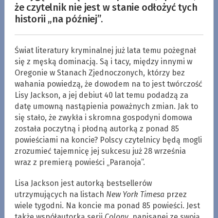
że czytelnik nie jest w stanie odłożyć tych
historii „na później”.
Świat literatury kryminalnej już lata temu pożegnał
się z męską dominacją. Są i tacy, między innymi w
Oregonie w Stanach Zjednoczonych, którzy bez
wahania powiedzą, że dowodem na to jest twórczość
Lisy Jackson, a jej debiut 40 lat temu podadzą za
datę umowną nastąpienia poważnych zmian. Jak to
się stało, że zwykła i skromna gospodyni domowa
została poczytną i płodną autorką z ponad 85
powieściami na koncie? Polscy czytelnicy będą mogli
zrozumieć tajemnicę jej sukcesu już 28 września
wraz z premierą powieści „Paranoja”.
Lisa Jackson jest autorką bestsellerów
utrzymujących na listach
New York Timesa
przez
wiele tygodni. Na koncie ma ponad 85 powieści. Jest
także współautorką serii
Colony
, napisanej ze swoją