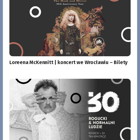
Loreena McKennitt | koncert we Wrocławiu – Bilety