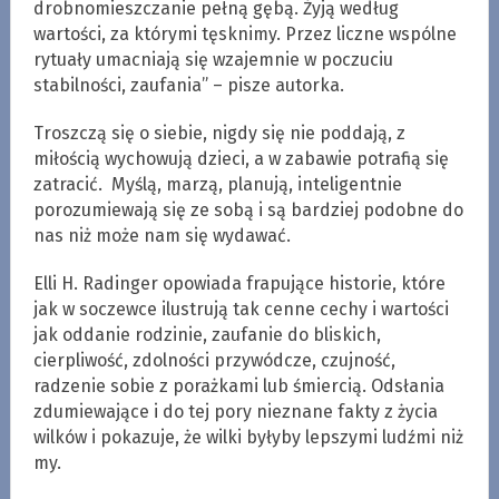
drobnomieszczanie pełną gębą. Żyją według
wartości, za którymi tęsknimy. Przez liczne wspólne
rytuały umacniają się wzajemnie w poczuciu
stabilności, zaufania” – pisze autorka.
Troszczą się o siebie, nigdy się nie poddają, z
miłością wychowują dzieci, a w zabawie potrafią się
zatracić. Myślą, marzą, planują, inteligentnie
porozumiewają się ze sobą i są bardziej podobne do
nas niż może nam się wydawać.
Elli H. Radinger opowiada frapujące historie, które
jak w soczewce ilustrują tak cenne cechy i wartości
jak oddanie rodzinie, zaufanie do bliskich,
cierpliwość, zdolności przywódcze, czujność,
radzenie sobie z porażkami lub śmiercią. Odsłania
zdumiewające i do tej pory nieznane fakty z życia
wilków i pokazuje, że wilki byłyby lepszymi ludźmi niż
my.