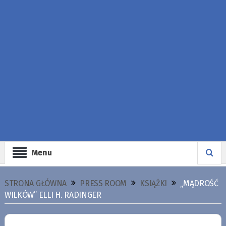
Menu
STRONA GŁÓWNA
PRESS ROOM
KSIĄŻKI
„MĄDROŚĆ
WILKÓW” ELLI H. RADINGER