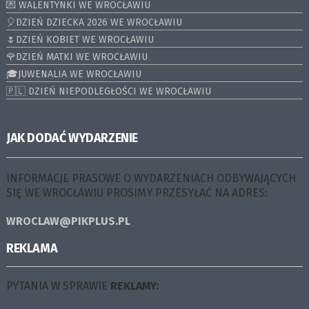
💌 WALENTYNKI WE WROCŁAWIU
🎈DZIEŃ DZIECKA 2026 WE WROCŁAWIU
🌷DZIEŃ KOBIET WE WROCŁAWIU
🌹DZIEŃ MATKI WE WROCŁAWIU
🎓JUWENALIA WE WROCŁAWIU
🇵🇱 DZIEŃ NIEPODLEGŁOŚCI WE WROCŁAWIU
JAK DODAĆ WYDARZENIE
INFORMACJE PRASOWE O WYDARZENIACH ODBYWAJĄCYCH
SIĘ WE WROCŁAWIU PROSIMY PRZESYŁAĆ NA ADRES:
WROCLAW@PIKPLUS.PL
REKLAMA
PYTANIA W SPRAWIE
REKLAMY: