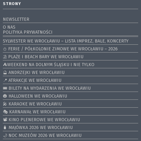
STRONY
NEWSLETTER
O NAS
POLITYKA PRYWATNOŚCI
SYLWESTER WE WROCŁAWIU – LISTA IMPREZ, BALE, KONCERTY
⛄️ FERIE / PÓŁKOLONIE ZIMOWE WE WROCŁAWIU – 2026
⛱️ PLAŻE I BEACH BARY WE WROCŁAWIU
⛺️WEEKEND NA DOLNYM ŚLĄSKU I NIE TYLKO
🔮 ANDRZEJKI WE WROCŁAWIU
📍 ATRAKCJE WE WROCŁAWIU
🎟️ BILETY NA WYDARZENIA WE WROCŁAWIU
🎃 HALLOWEEN WE WROCŁAWIU
🎤 KARAOKE WE WROCŁAWIU
🎭 KARNAWAŁ WE WROCŁAWIU
📽️ KINO PLENEROWE WE WROCŁAWIU
🧳 MAJÓWKA 2026 WE WROCŁAWIU
🌙 NOC MUZEÓW 2026 WE WROCŁAWIU