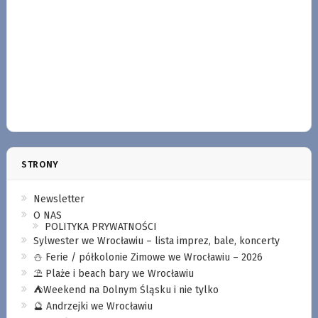
STRONY
Newsletter
O NAS
POLITYKA PRYWATNOŚCI
Sylwester we Wrocławiu – lista imprez, bale, koncerty
⛄️ Ferie / półkolonie Zimowe we Wrocławiu – 2026
⛱️ Plaże i beach bary we Wrocławiu
⛺️Weekend na Dolnym Śląsku i nie tylko
🔮 Andrzejki we Wrocławiu