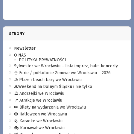
STRONY
Newsletter
O NAS
POLITYKA PRYWATNOŚCI
Sylwester we Wrocławiu – lista imprez, bale, koncerty
⛄️ Ferie / półkolonie Zimowe we Wrocławiu – 2026
⛱️ Plaże i beach bary we Wrocławiu
⛺️Weekend na Dolnym Śląsku i nie tylko
🔮 Andrzejki we Wrocławiu
📍 Atrakcje we Wrocławiu
🎟️ Bilety na wydarzenia we Wrocławiu
🎃 Halloween we Wrocławiu
🎤 Karaoke we Wrocławiu
🎭 Karnawał we Wrocławiu