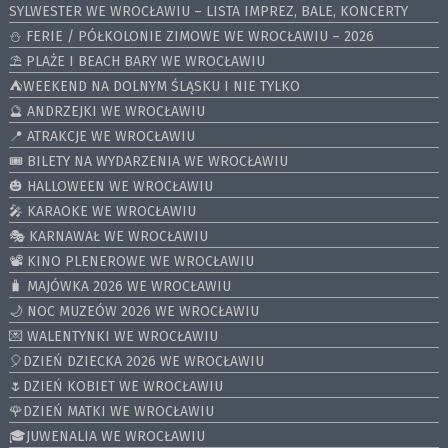
SYLWESTER WE WROCŁAWIU – LISTA IMPREZ, BALE, KONCERTY
⛄️ FERIE / PÓŁKOLONIE ZIMOWE WE WROCŁAWIU – 2026
⛱️ PLAŻE I BEACH BARY WE WROCŁAWIU
⛺️WEEKEND NA DOLNYM ŚLĄSKU I NIE TYLKO
🔮 ANDRZEJKI WE WROCŁAWIU
📍 ATRAKCJE WE WROCŁAWIU
🎟️ BILETY NA WYDARZENIA WE WROCŁAWIU
🎃 HALLOWEEN WE WROCŁAWIU
🎤 KARAOKE WE WROCŁAWIU
🎭 KARNAWAŁ WE WROCŁAWIU
📽️ KINO PLENEROWE WE WROCŁAWIU
🧳 MAJÓWKA 2026 WE WROCŁAWIU
🌙 NOC MUZEÓW 2026 WE WROCŁAWIU
💌 WALENTYNKI WE WROCŁAWIU
🎈DZIEŃ DZIECKA 2026 WE WROCŁAWIU
🌷DZIEŃ KOBIET WE WROCŁAWIU
🌹DZIEŃ MATKI WE WROCŁAWIU
🎓JUWENALIA WE WROCŁAWIU