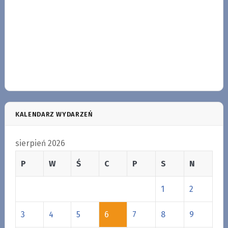
KALENDARZ WYDARZEŃ
sierpień 2026
P
W
Ś
C
P
S
N
1
2
3
4
5
6
7
8
9