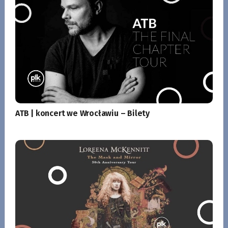
ATB | koncert we Wrocławiu – Bilety