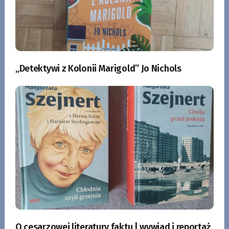
„Detektywi z Kolonii Marigold” Jo Nichols
O cesarzowej literatury faktu | wywiad i reportaż