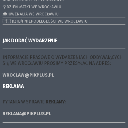
🌹DZIEŃ MATKI WE WROCŁAWIU
🎓JUWENALIA WE WROCŁAWIU
🇵🇱 DZIEŃ NIEPODLEGŁOŚCI WE WROCŁAWIU
JAK DODAĆ WYDARZENIE
INFORMACJE PRASOWE O WYDARZENIACH ODBYWAJĄCYCH
SIĘ WE WROCŁAWIU PROSIMY PRZESYŁAĆ NA ADRES:
WROCLAW@PIKPLUS.PL
REKLAMA
PYTANIA W SPRAWIE
REKLAMY:
REKLAMA@PIKPLUS.PL