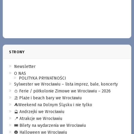
STRONY
Newsletter
O NAS
POLITYKA PRYWATNOŚCI
Sylwester we Wrocławiu – lista imprez, bale, koncerty
⛄️ Ferie / półkolonie Zimowe we Wrocławiu – 2026
⛱️ Plaże i beach bary we Wrocławiu
⛺️Weekend na Dolnym Śląsku i nie tylko
🔮 Andrzejki we Wrocławiu
📍 Atrakcje we Wrocławiu
🎟️ Bilety na wydarzenia we Wrocławiu
🎃 Halloween we Wrocławiu