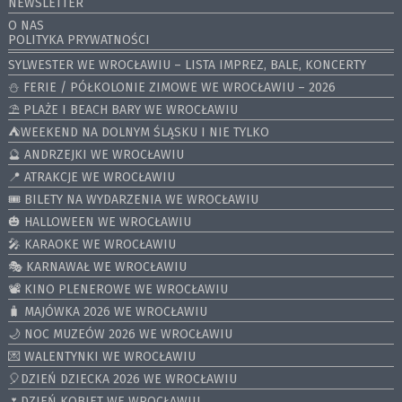
NEWSLETTER
O NAS
POLITYKA PRYWATNOŚCI
SYLWESTER WE WROCŁAWIU – LISTA IMPREZ, BALE, KONCERTY
⛄️ FERIE / PÓŁKOLONIE ZIMOWE WE WROCŁAWIU – 2026
⛱️ PLAŻE I BEACH BARY WE WROCŁAWIU
⛺️WEEKEND NA DOLNYM ŚLĄSKU I NIE TYLKO
🔮 ANDRZEJKI WE WROCŁAWIU
📍 ATRAKCJE WE WROCŁAWIU
🎟️ BILETY NA WYDARZENIA WE WROCŁAWIU
🎃 HALLOWEEN WE WROCŁAWIU
🎤 KARAOKE WE WROCŁAWIU
🎭 KARNAWAŁ WE WROCŁAWIU
📽️ KINO PLENEROWE WE WROCŁAWIU
🧳 MAJÓWKA 2026 WE WROCŁAWIU
🌙 NOC MUZEÓW 2026 WE WROCŁAWIU
💌 WALENTYNKI WE WROCŁAWIU
🎈DZIEŃ DZIECKA 2026 WE WROCŁAWIU
🌷DZIEŃ KOBIET WE WROCŁAWIU