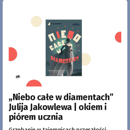
,,Niebo całe w diamentach”
Julija Jakowlewa | okiem i
piórem ucznia
Grzebanie w tajemnicach przeszłości