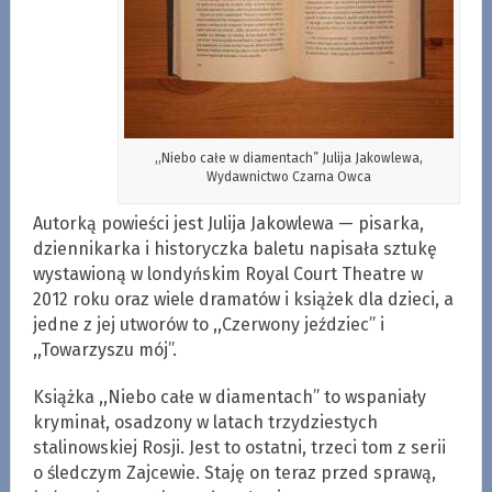
,,Niebo całe w diamentach” Julija Jakowlewa,
Wydawnictwo Czarna Owca
Autorką powieści jest Julija Jakowlewa — pisarka,
dziennikarka i historyczka baletu napisała sztukę
wystawioną w londyńskim Royal Court Theatre w
2012 roku oraz wiele dramatów i książek dla dzieci, a
jedne z jej utworów to ,,Czerwony jeździec” i
,,Towarzyszu mój”.
Książka ,,Niebo całe w diamentach” to wspaniały
kryminał, osadzony w latach trzydziestych
stalinowskiej Rosji. Jest to ostatni, trzeci tom z serii
o śledczym Zajcewie. Staję on teraz przed sprawą,